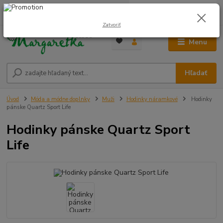
0
ks
0948 236 042
za
0,00 €
12:00-14:00
Zatvoriť
Menu
Hľadať
Úvod
Móda a módne doplnky
Muži
Hodinky náramkové
Hodinky
pánske Quartz Sport Life
Hodinky pánske Quartz Sport
Life