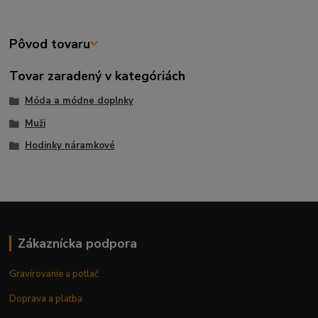
Pôvod tovaru
Tovar zaradený v kategóriách
Móda a módne doplnky
Muži
Hodinky náramkové
Zákaznícka podpora
Gravírovanie a potlač
Doprava a platba