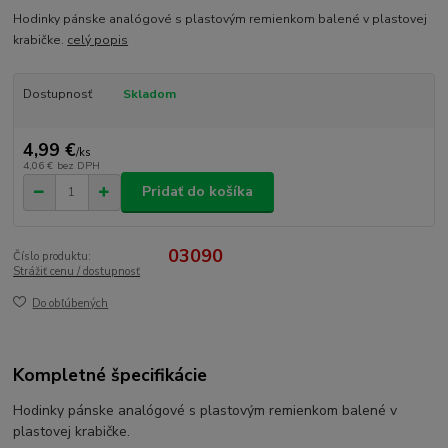
Hodinky pánske analógové s plastovým remienkom balené v plastovej
krabičke.
celý popis
Dostupnosť
Skladom
4,99 €
/
ks
4,06 €
bez DPH
Pridať do košíka
03090
Číslo produktu:
Strážiť cenu / dostupnosť
Do obľúbených
Kompletné špecifikácie
Hodinky pánske analógové s plastovým remienkom balené v
plastovej krabičke.