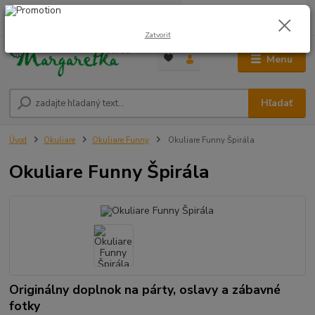
0
ks
0948 236 042
za
0,00 €
12:00-14:00
Zatvoriť
Menu
Hľadať
Úvod
Okuliare
Okuliare Funny
Okuliare Funny Špirála
Okuliare Funny Špirála
Originálny doplnok na párty, oslavy a zábavné
fotky