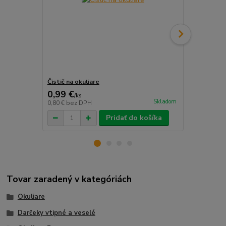
Čistič na okuliare
Šnúrka na o
0,99 €
0,69 €
/
ks
/
ks
Skladom
0,80 €
bez DPH
0,56 €
bez D
Pridať do košíka
Tovar zaradený v kategóriách
Okuliare
Darčeky vtipné a veselé