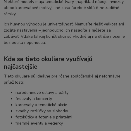
Niektoré modely majú tematické tvary (napríklad nápoje, hviezdy
alebo karnevalové motívy), iné zasa farebné sklá či netradičné
rámiky.
Ich hlavnou výhodou je univerzálnosť. Nemusíte riešiť veľkosť ani
zložité nastavenia – jednoducho ich nasadíte a môžete sa
zabávať. Vďaka ľahkej konštrukcii sú vhodné aj na dlhšie nosenie
bez pocitu nepohodlia.
Kde sa tieto okuliare využívajú
najčastejšie
Tieto okuliare sú ideálne pre rôzne spoločenské aj neformálne
príležitosti:
narodeninové oslavy a párty
festivaly a koncerty
karnevaly a tematické akcie
svadby, rozlúčky so slobodou
fotokútiky a fotenie s priateľmi
firemné eventy a večierky