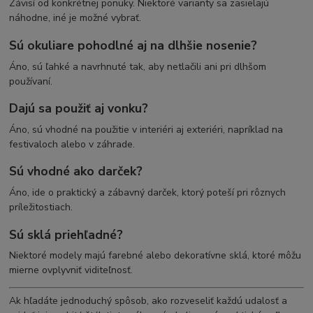
Závisí od konkrétnej ponuky. Niektoré varianty sa zasielajú
náhodne, iné je možné vybrať.
Sú okuliare pohodlné aj na dlhšie nosenie?
Áno, sú ľahké a navrhnuté tak, aby netlačili ani pri dlhšom
používaní.
Dajú sa použiť aj vonku?
Áno, sú vhodné na použitie v interiéri aj exteriéri, napríklad na
festivaloch alebo v záhrade.
Sú vhodné ako darček?
Áno, ide o praktický a zábavný darček, ktorý poteší pri rôznych
príležitostiach.
Sú sklá priehľadné?
Niektoré modely majú farebné alebo dekoratívne sklá, ktoré môžu
mierne ovplyvniť viditeľnosť.
Ak hľadáte jednoduchý spôsob, ako rozveseliť každú udalosť a