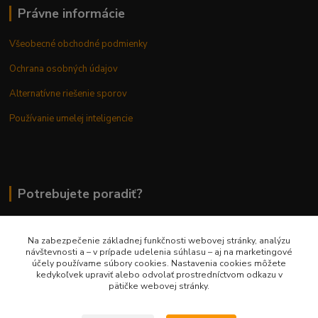
Právne informácie
Všeobecné obchodné podmienky
Ochrana osobných údajov
Alternatívne riešenie sporov
Používanie umelej inteligencie
Potrebujete poradiť?
Na zabezpečenie základnej funkčnosti webovej stránky, analýzu
0948 236 042
návštevnosti a – v prípade udelenia súhlasu – aj na marketingové
účely používame súbory cookies. Nastavenia cookies môžete
kedykoľvek upraviť alebo odvolať prostredníctvom odkazu v
info@margaretkashop.sk
pätičke webovej stránky.