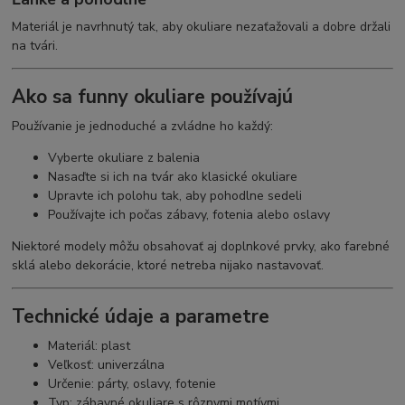
Materiál je navrhnutý tak, aby okuliare nezaťažovali a dobre držali
na tvári.
Ako sa funny okuliare používajú
Používanie je jednoduché a zvládne ho každý:
Vyberte okuliare z balenia
Nasaďte si ich na tvár ako klasické okuliare
Upravte ich polohu tak, aby pohodlne sedeli
Používajte ich počas zábavy, fotenia alebo oslavy
Niektoré modely môžu obsahovať aj doplnkové prvky, ako farebné
sklá alebo dekorácie, ktoré netreba nijako nastavovať.
Technické údaje a parametre
Materiál: plast
Veľkosť: univerzálna
Určenie: párty, oslavy, fotenie
Typ: zábavné okuliare s rôznymi motívmi