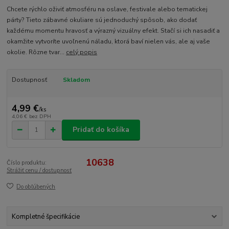
Chcete rýchlo oživiť atmosféru na oslave, festivale alebo tematickej
párty? Tieto zábavné okuliare sú jednoduchý spôsob, ako dodať
každému momentu hravosť a výrazný vizuálny efekt. Stačí si ich nasadiť a
okamžite vytvoríte uvoľnenú náladu, ktorá baví nielen vás, ale aj vaše
okolie. Rôzne tvar...
celý popis
Dostupnosť
Skladom
4,99 €
/
ks
4,06 €
bez DPH
Pridať do košíka
10638
Číslo produktu:
Strážiť cenu / dostupnosť
Do obľúbených
Kompletné špecifikácie