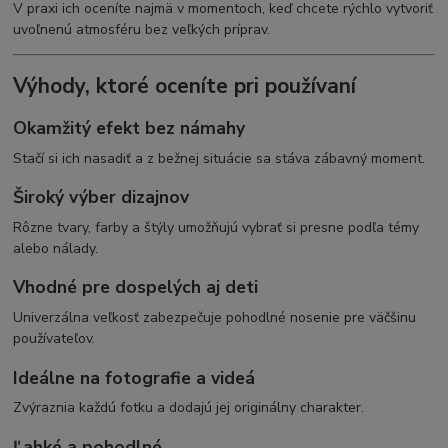
V praxi ich oceníte najmä v momentoch, keď chcete rýchlo vytvoriť
uvoľnenú atmosféru bez veľkých príprav.
Výhody, ktoré oceníte pri používaní
Okamžitý efekt bez námahy
Stačí si ich nasadiť a z bežnej situácie sa stáva zábavný moment.
Široký výber dizajnov
Rôzne tvary, farby a štýly umožňujú vybrať si presne podľa témy
alebo nálady.
Vhodné pre dospelých aj deti
Univerzálna veľkosť zabezpečuje pohodlné nosenie pre väčšinu
používateľov.
Ideálne na fotografie a videá
Zvýraznia každú fotku a dodajú jej originálny charakter.
Ľahké a pohodlné