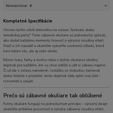
Súvisiaci tovar
4
Kompletné špecifikácie
Chcete rýchlo oživiť atmosféru na oslave, festivale alebo
tematickej párty? Tieto zábavné okuliare sú jednoduchý spôsob,
ako dodať každému momentu hravosť a výrazný vizuálny efekt.
Stačí si ich nasadiť a okamžite vytvoríte uvoľnenú náladu, ktorá
baví nielen vás, ale aj vaše okolie.
Rôzne tvary, farby a motívy robia z týchto okuliarov ideálny
doplnok pre každého, kto sa chce odlíšiť a užiť si zábavu naplno.
Či už ide o oslavu narodenín, rozlúčku so slobodou, karneval
alebo fotenie s priateľmi, tento doplnok vždy splní svoj účel –
rozosmiať a zaujať.
Prečo sú zábavné okuliare tak obľúbené
Funny okuliare fungujú na jednoduchom princípe – výrazný dizajn
okamžite pritiahne pozornosť a vytvára zábavný vizuálny efekt.