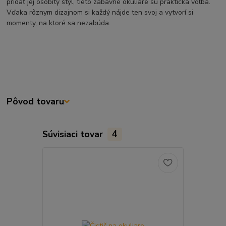
pridať jej osobitý štýl, tieto zábavné okuliare sú praktická voľba.
Vďaka rôznym dizajnom si každý nájde ten svoj a vytvorí si
momenty, na ktoré sa nezabúda.
Pôvod tovaru
Súvisiaci tovar
4