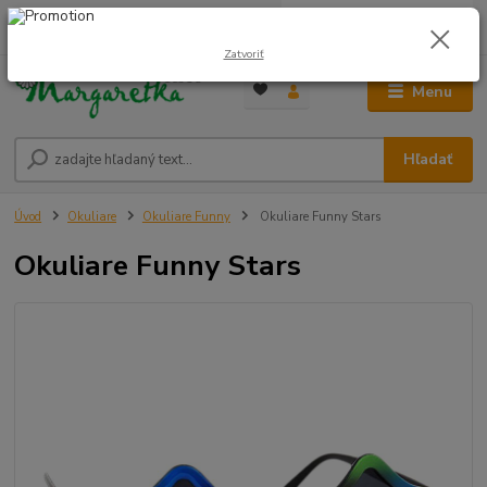
0
ks
0948 236 042
za
0,00 €
12:00-14:00
Zatvoriť
Menu
Hľadať
Úvod
Okuliare
Okuliare Funny
Okuliare Funny Stars
Okuliare Funny Stars