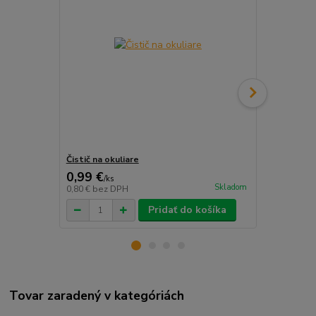
Čistič na okuliare
Šnúrka na o
0,99 €
0,69 €
/
ks
/
ks
Skladom
0,80 €
bez DPH
0,56 €
bez D
Pridať do košíka
Tovar zaradený v kategóriách