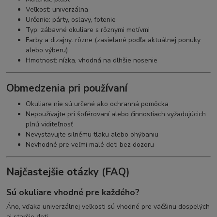
Veľkosť: univerzálna
Určenie: párty, oslavy, fotenie
Typ: zábavné okuliare s rôznymi motívmi
Farby a dizajny: rôzne (zasielané podľa aktuálnej ponuky
alebo výberu)
Hmotnosť: nízka, vhodná na dlhšie nosenie
Obmedzenia pri používaní
Okuliare nie sú určené ako ochranná pomôcka
Nepoužívajte pri šoférovaní alebo činnostiach vyžadujúcich
plnú viditeľnosť
Nevystavujte silnému tlaku alebo ohýbaniu
Nevhodné pre veľmi malé deti bez dozoru
Najčastejšie otázky (FAQ)
Sú okuliare vhodné pre každého?
Áno, vďaka univerzálnej veľkosti sú vhodné pre väčšinu dospelých
aj staršie deti.