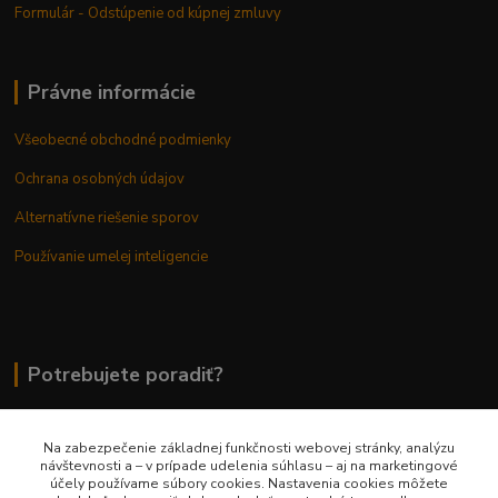
Formulár - Odstúpenie od kúpnej zmluvy
Právne informácie
Všeobecné obchodné podmienky
Ochrana osobných údajov
Alternatívne riešenie sporov
Používanie umelej inteligencie
Potrebujete poradiť?
Na zabezpečenie základnej funkčnosti webovej stránky, analýzu
0948 236 042
návštevnosti a – v prípade udelenia súhlasu – aj na marketingové
účely používame súbory cookies. Nastavenia cookies môžete