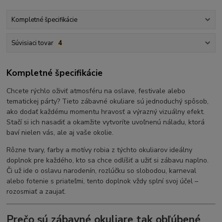
Kompletné špecifikácie
Súvisiaci tovar
4
Kompletné špecifikácie
Chcete rýchlo oživiť atmosféru na oslave, festivale alebo
tematickej párty? Tieto zábavné okuliare sú jednoduchý spôsob,
ako dodať každému momentu hravosť a výrazný vizuálny efekt.
Stačí si ich nasadiť a okamžite vytvoríte uvoľnenú náladu, ktorá
baví nielen vás, ale aj vaše okolie.
Rôzne tvary, farby a motívy robia z týchto okuliarov ideálny
doplnok pre každého, kto sa chce odlíšiť a užiť si zábavu naplno.
Či už ide o oslavu narodenín, rozlúčku so slobodou, karneval
alebo fotenie s priateľmi, tento doplnok vždy splní svoj účel –
rozosmiať a zaujať.
Prečo sú zábavné okuliare tak obľúbené