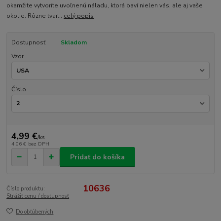
okamžite vytvoríte uvoľnenú náladu, ktorá baví nielen vás, ale aj vaše
okolie. Rôzne tvar...
celý popis
Dostupnosť
Skladom
Vzor
Číslo
4,99 €
/
ks
4,06 €
bez DPH
Pridať do košíka
10636
Číslo produktu:
Strážiť cenu / dostupnosť
Do obľúbených