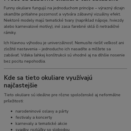
Funny okuliare fungujú na jednoduchom princípe – výrazný dizajn
okamžite pritiahne pozornosť a vytvára zábavný vizuálny efekt.
Niektoré modely majú tematické tvary (napríklad nápoje, hviezdy
alebo karnevalové motívy), iné zasa farebné sklá či netradičné
rámiky.
Ich hlavnou výhodou je univerzálnosť. Nemusíte riešiť veľkosť ani
zložité nastavenia – jednoducho ich nasadíte a môžete sa
zabávať. Vďaka ľahkej konštrukcii sú vhodné aj na dlhšie nosenie
bez pocitu nepohodlia.
Kde sa tieto okuliare využívajú
najčastejšie
Tieto okuliare sú ideálne pre rôzne spoločenské aj neformálne
príležitosti:
narodeninové oslavy a párty
festivaly a koncerty
karnevaly a tematické akcie
svadby, rozlúčky so slobodou