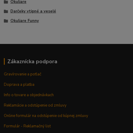
Okuliare
Darčeky vtipné a veselé
Okuliare Funny
Zákaznícka podpora
Gravírovanie a potlač
Doprava a platba
Info o tovare a objednávkach
Reklamácie a odstúpenie od zmluvy
Online formulár na odstúpenie od kúpnej zmluvy
Formulár - Reklamačný list