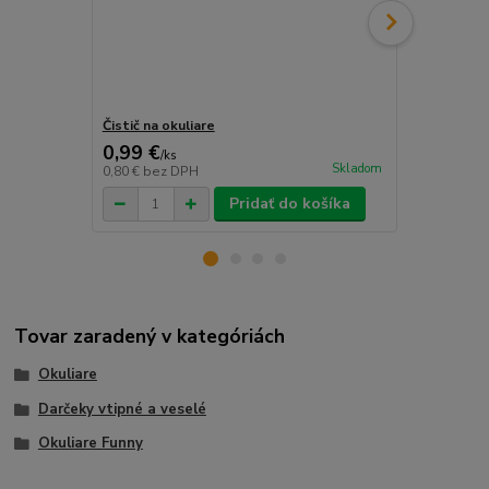
Čistič na okuliare
Šnúrka na o
0,99 €
0,69 €
/
ks
/
ks
Skladom
0,80 €
bez DPH
0,56 €
bez D
Pridať do košíka
Tovar zaradený v kategóriách
Okuliare
Darčeky vtipné a veselé
Okuliare Funny