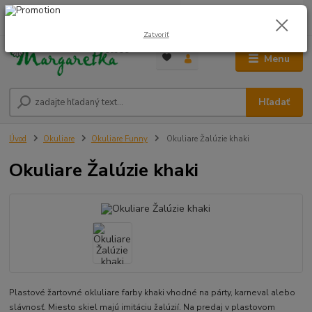
0
ks
0948 236 042
za
0,00 €
12:00-14:00
Zatvoriť
Menu
Hľadať
Úvod
Okuliare
Okuliare Funny
Okuliare Žalúzie khaki
Okuliare Žalúzie khaki
Plastové žartovné okluliare farby khaki vhodné na párty, karneval alebo
slávnosť. Miesto skiel majú imitáciu žalúzií. Na predaj v plastovom