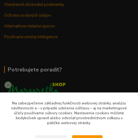
Všeobecné obchodné podmienky
Ochrana osobných údajov
Alternatívne riešenie sporov
Používanie umelej inteligencie
Potrebujete poradiť?
Na zabezpečenie základnej funkčnosti webovej stránky, analýzu
0948 236 042
návštevnosti a – v prípade udelenia súhlasu – aj na marketingové
účely používame súbory cookies. Nastavenia cookies môžete
kedykoľvek upraviť alebo odvolať prostredníctvom odkazu v
info@margaretkashop.sk
pätičke webovej stránky.