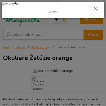
0
ks
0948 236 042
za
0,00 €
12:00-14:00
Zatvoriť
Menu
Hľadať
Úvod
Okuliare
Okuliare Funny
Okuliare Žalúzie orange
Okuliare Žalúzie orange
Plastové žartovné okluliare oranžovej farby vhodné na párty, karneval
alebo slávnosť. Miesto skiel majú imitáciu žalúzií. Na predaj v plastovom