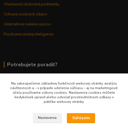
Všeobecné obchodné podmienky
Ochrana osobných údajov
Alternatívne riešenie sporov
Používanie umelej inteligencie
Potrebujete poradiť?
Na zabezpečenie základnej funkčnosti webovej stránky, analýzu
0948 236 042
návštevnosti a – v prípade udelenia súhlasu – aj na marketingové
účely používame súbory cookies. Nastavenia cookies môžete
kedykoľvek upraviť alebo odvolať prostredníctvom odkazu v
info@margaretkashop.sk
pätičke webovej stránky.
Súhlasím
Nastavenia