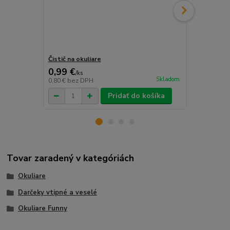
Čistič na okuliare
Šnúrka na o
0,99 €
0,69 €
/
ks
/
ks
Skladom
0,80 €
bez DPH
0,56 €
bez D
Pridať do košíka
Tovar zaradený v kategóriách
Okuliare
Darčeky vtipné a veselé
Okuliare Funny