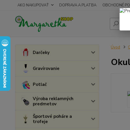
AKO NAKUPOVAŤ
DOPRAVA A PLATBA
OBCHODNÉ PO
Úvod
O
Darčeky
Okul
Gravírovanie
Potlač
Výroba reklamných
predmetov
Športové poháre a
trofeje