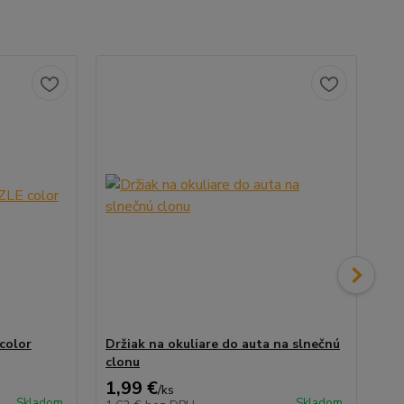
color
Držiak na okuliare do auta na slnečnú
Ma
clonu
sil
1,99 €
0,
/
ks
Skladom
Skladom