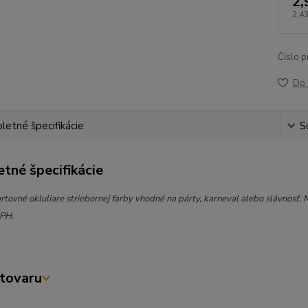
2,
2,43
Číslo p
Do 
etné špecifikácie
S
tné špecifikácie
rtovné okluliare striebornej farby vhodné na párty, karneval alebo slávnosť. M
DPH.
tovaru