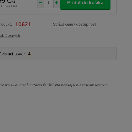
99 €
/
ks
Pridať do košíka
 €
bez DPH
10621
roduktu:
Strážiť cenu / dostupnosť
obľúbených
úvisiaci tovar
4
iesto skiel majú imitáciu žalúzií. Na predaj v plastovom vrecku.