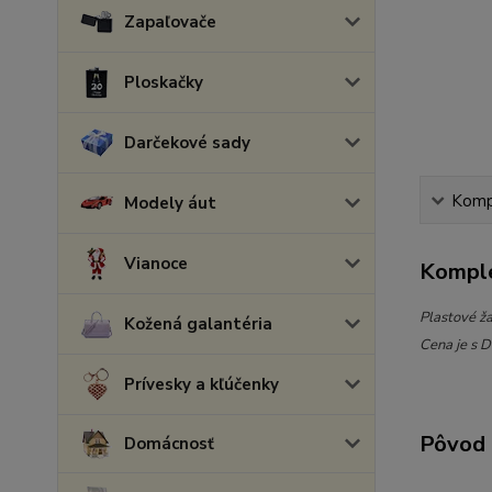
Zapaľovače
Ploskačky
Darčekové sady
Kompl
Modely áut
Vianoce
Komple
Plastové ža
Kožená galantéria
Cena je s 
Prívesky a kľúčenky
Pôvod 
Domácnosť