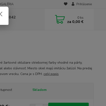
OGALÉRIA
Prihlásenie
 236 042
0
ks
za
0,00 €
-14:00
vé žartovné okluliare striebornej farby vhodné na párty,
l alebo slávnosť. Miesto skiel majú imitáciu žalúzií. Na predaj
tovom vrecku. Cena je s DPH.
celý popis
tupnosť
Skladom