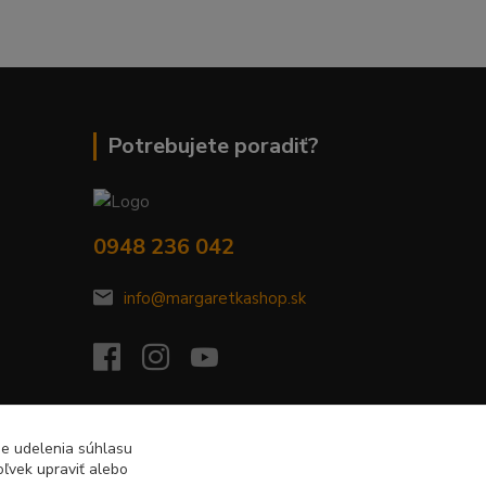
Potrebujete poradiť?
0948 236 042
info@margaretkashop.sk
de udelenia súhlasu
ľvek upraviť alebo