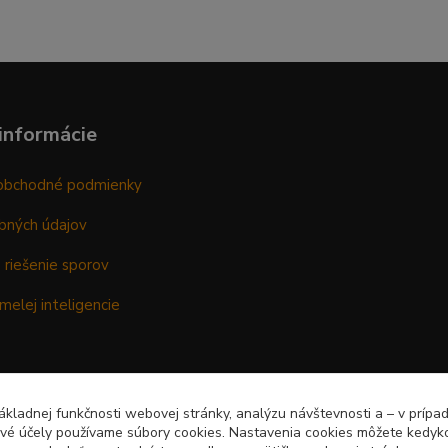
informácie
obchodné podmienky
bných údajov
 riešenie sporov
melej inteligencie
kladnej funkčnosti webovej stránky, analýzu návštevnosti a – v prípa
ové účely používame súbory cookies. Nastavenia cookies môžete kedyko