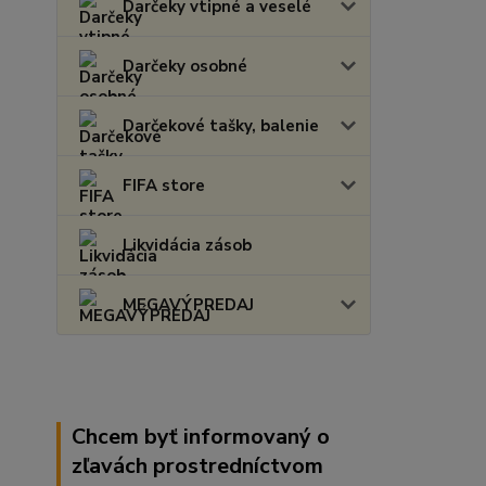
Darčeky vtipné a veselé
Darčeky osobné
Darčekové tašky, balenie
FIFA store
Likvidácia zásob
MEGAVÝPREDAJ
Chcem byť informovaný o
zľavách prostredníctvom