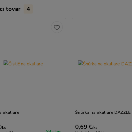
ci tovar
4
a okuliare
Šnúrka na okuliare DAZZLE 
€
0,69 €
/
ks
/
ks
Skladom