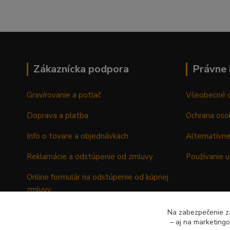
Zákaznícka podpora
Právne 
Gravírovanie a potlač
Všeobecné 
Doprava a platba
Ochrana oso
Info o tovare a objednávkach
Alternatívne
Reklamácie a odstúpenie od zmluvy
Používanie u
Online formulár na odstúpenie od kúpnej
zmluvy
Formulár - Reklamačný list
Na zabezpečenie zá
– aj na marketing