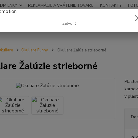
DMIENKY
REKLAMÁCIE A VRÁTENIE TOVARU
KONTAKTY
FOT
0948
Zatvoriť
Hľadať
12:00
kuliare
Okuliare Funny
Okuliare Žalúzie strieborné
iare Žalúzie strieborné
Plasto
karneva
v plas
Dos