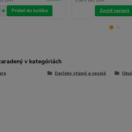
ez DPH
0,56 €
bez DPH
Pridať do košíka
Zvoliť variant
zaradený v kategóriách
are
Darčeky vtipné a veselé
Okul