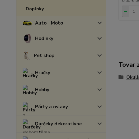
0,80 €
b
Doplnky
Auto - Moto
Hodinky
Pet shop
Tovar 
Hračky
Okuli
Hobby
Párty a oslavy
Darčeky dekoratívne