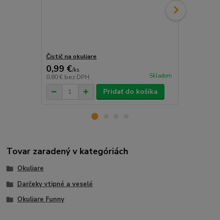
Čistič na okuliare
Šnúrka na o
0,99 €
0,69 €
/
ks
/
ks
Skladom
0,80 €
bez DPH
0,56 €
bez D
Pridať do košíka
Tovar zaradený v kategóriách
Okuliare
Darčeky vtipné a veselé
Okuliare Funny