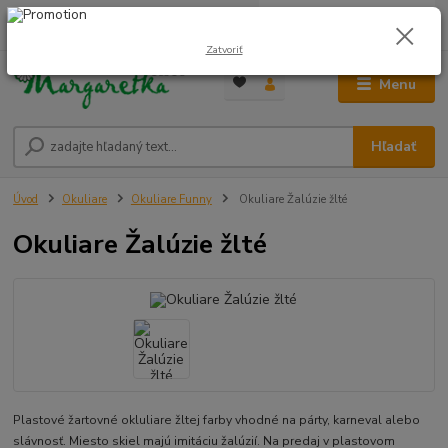
0
ks
0948 236 042
za
0,00 €
12:00-14:00
Zatvoriť
Menu
Hľadať
Úvod
Okuliare
Okuliare Funny
Okuliare Žalúzie žlté
Okuliare Žalúzie žlté
Plastové žartovné okluliare žltej farby vhodné na párty, karneval alebo
slávnosť. Miesto skiel majú imitáciu žalúzií. Na predaj v plastovom