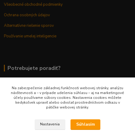
Všeobecné obchodné podmienky
Ochrana osobných údajov
Alternatívne riešenie sporov
Používanie umelej inteligencie
Potrebujete poradiť?
Na zabezpečenie základnej funkčnosti webovej stránky, analýzu
0948 236 042
návštevnosti a – v prípade udelenia súhlasu – aj na marketingové
účely používame súbory cookies. Nastavenia cookies môžete
kedykoľvek upraviť alebo odvolať prostredníctvom odkazu v
info@margaretkashop.sk
pätičke webovej stránky.
Súhlasím
Nastavenia