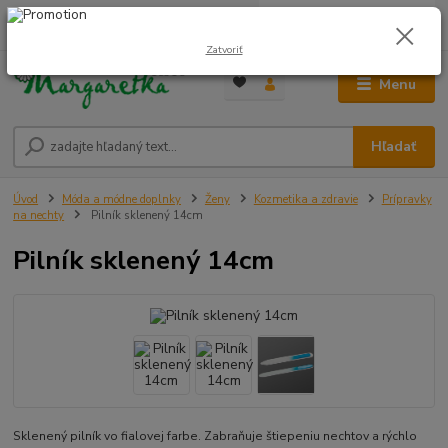
0
ks
0948 236 042
za
0,00 €
12:00-14:00
Zatvoriť
Menu
Hľadať
Úvod
Móda a módne doplnky
Ženy
Kozmetika a zdravie
Prípravky
na nechty
Pilník sklenený 14cm
Pilník sklenený 14cm
Sklenený pilník vo fialovej farbe. Zabraňuje štiepeniu nechtov a rýchlo