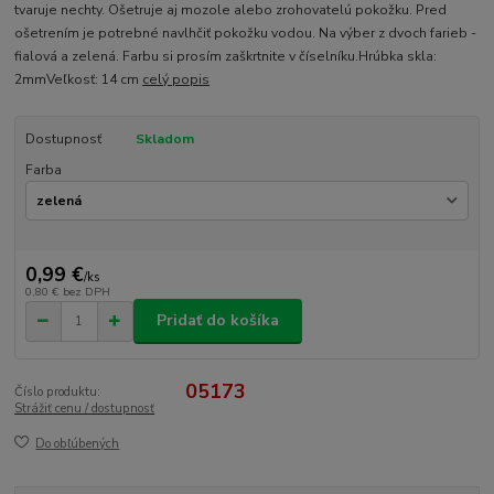
tvaruje nechty. Ošetruje aj mozole alebo zrohovatelú pokožku. Pred
ošetrením je potrebné navlhčiť pokožku vodou. Na výber z dvoch farieb -
fialová a zelená. Farbu si prosím zaškrtnite v číselníku.Hrúbka skla:
2mmVeľkosť: 14 cm
celý popis
Dostupnosť
Skladom
Farba
0,99 €
/
ks
0,80 €
bez DPH
Pridať do košíka
05173
Číslo produktu:
Strážiť cenu / dostupnosť
Do obľúbených