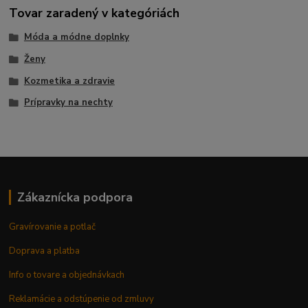
Tovar zaradený v kategóriách
Móda a módne doplnky
Ženy
Kozmetika a zdravie
Prípravky na nechty
Zákaznícka podpora
Gravírovanie a potlač
Doprava a platba
Info o tovare a objednávkach
Reklamácie a odstúpenie od zmluvy