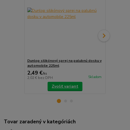
Dunlop silikónový sprej na palubnú dosku v
Súprava han
automobile 225ml
2,49 €
9,99 €
/
ks
/
ks
Skladom
2,02 €
bez DPH
8,12 €
bez D
Zvoliť variant
Tovar zaradený v kategóriách