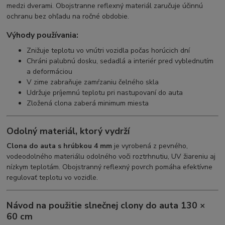
medzi dverami. Obojstranne reflexný materiál zaručuje účinnú
ochranu bez ohľadu na ročné obdobie.
Výhody používania:
Znižuje teplotu vo vnútri vozidla počas horúcich dní
Chráni palubnú dosku, sedadlá a interiér pred vyblednutím
a deformáciou
V zime zabraňuje zamŕzaniu čelného skla
Udržuje príjemnú teplotu pri nastupovaní do auta
Zložená clona zaberá minimum miesta
Odolný materiál, ktorý vydrží
Clona do auta s hrúbkou 4 mm
je vyrobená z pevného,
vodeodolného materiálu odolného voči roztrhnutiu, UV žiareniu aj
nízkym teplotám. Obojstranný reflexný povrch pomáha efektívne
regulovať teplotu vo vozidle.
Návod na použitie slnečnej clony do auta 130 ×
60 cm