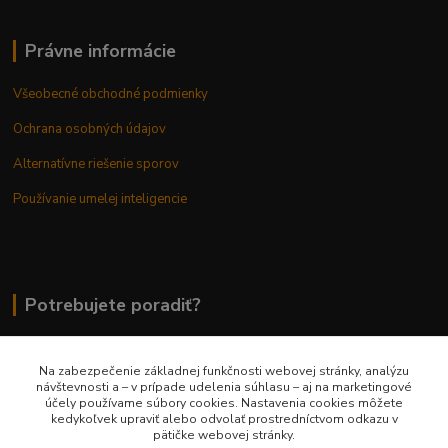
Právne informácie
Všeobecné obchodné podmienky
Ochrana osobných údajov
Alternatívne riešenie sporov
Používanie umelej inteligencie
Potrebujete poradiť?
Na zabezpečenie základnej funkčnosti webovej stránky, analýzu
0948 236 042
návštevnosti a – v prípade udelenia súhlasu – aj na marketingové
účely používame súbory cookies. Nastavenia cookies môžete
kedykoľvek upraviť alebo odvolať prostredníctvom odkazu v
info@margaretkashop.sk
pätičke webovej stránky.