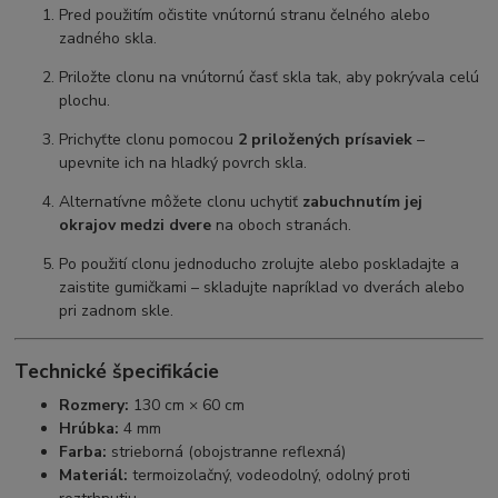
Pred použitím očistite vnútornú stranu čelného alebo
zadného skla.
Priložte clonu na vnútornú časť skla tak, aby pokrývala celú
plochu.
Prichyťte clonu pomocou
2 priložených prísaviek
–
upevnite ich na hladký povrch skla.
Alternatívne môžete clonu uchytiť
zabuchnutím jej
okrajov medzi dvere
na oboch stranách.
Po použití clonu jednoducho zrolujte alebo poskladajte a
zaistite gumičkami – skladujte napríklad vo dverách alebo
pri zadnom skle.
Technické špecifikácie
Rozmery:
130 cm × 60 cm
Hrúbka:
4 mm
Farba:
strieborná (obojstranne reflexná)
Materiál:
termoizolačný, vodeodolný, odolný proti