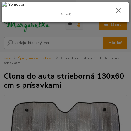
0
ks
0948 236 042
za
0,00 €
12:00-14:00
Zatvoriť
Menu
Hľadať
Úvod
Šport, turistika, zdravie
Clona do auta strieborná 130x60 cm s
prísavkami
Clona do auta strieborná 130x60
cm s prísavkami