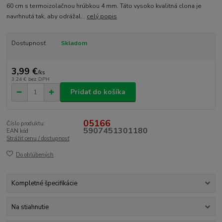
60 cm s termoizolačnou hrúbkou 4 mm. Táto vysoko kvalitná clona je
navrhnutá tak, aby odrážal...
celý popis
Dostupnosť
Skladom
3,99 €
/
ks
3,24 €
bez DPH
Pridať do košíka
05166
Číslo produktu:
5907451301180
EAN kód:
Strážiť cenu / dostupnosť
Do obľúbených
Kompletné špecifikácie
Na stiahnutie