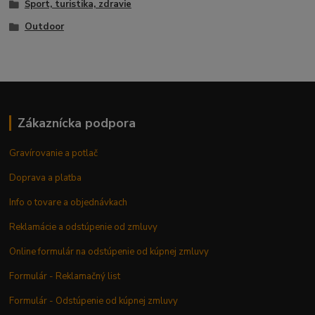
Šport, turistika, zdravie
Outdoor
Zákaznícka podpora
Gravírovanie a potlač
Doprava a platba
Info o tovare a objednávkach
Reklamácie a odstúpenie od zmluvy
Online formulár na odstúpenie od kúpnej zmluvy
Formulár - Reklamačný list
Formulár - Odstúpenie od kúpnej zmluvy