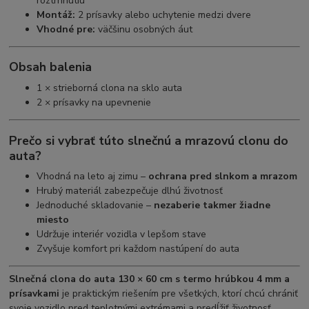
roztrhnutiu
Montáž:
2 prísavky alebo uchytenie medzi dvere
Vhodné pre:
väčšinu osobných áut
Obsah balenia
1 × strieborná clona na sklo auta
2 × prísavky na upevnenie
Prečo si vybrať túto slnečnú a mrazovú clonu do
auta?
Vhodná na leto aj zimu –
ochrana pred slnkom a mrazom
Hrubý materiál zabezpečuje dlhú životnosť
Jednoduché skladovanie –
nezaberie takmer žiadne
miesto
Udržuje interiér vozidla v lepšom stave
Zvyšuje komfort pri každom nastúpení do auta
Slnečná clona do auta 130 × 60 cm s termo hrúbkou 4 mm a
prísavkami
je praktickým riešením pre všetkých, ktorí chcú chrániť
svoje vozidlo pred teplotnými extrémami a predĺžiť životnosť