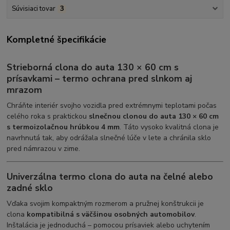
Súvisiaci tovar
3
Kompletné špecifikácie
Strieborná clona do auta 130 × 60 cm s
prísavkami – termo ochrana pred slnkom aj
mrazom
Chráňte interiér svojho vozidla pred extrémnymi teplotami počas
celého roka s praktickou
slnečnou clonou do auta 130 × 60 cm
s termoizolačnou hrúbkou 4 mm
. Táto vysoko kvalitná clona je
navrhnutá tak, aby odrážala slnečné lúče v lete a chránila sklo
pred námrazou v zime.
Univerzálna termo clona do auta na čelné alebo
zadné sklo
Vďaka svojim kompaktným rozmerom a pružnej konštrukcii je
clona
kompatibilná s väčšinou osobných automobilov
.
Inštalácia je jednoduchá – pomocou prísaviek alebo uchytením