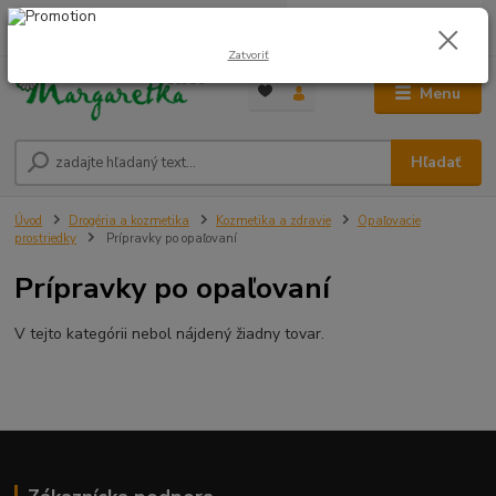
0
ks
0948 236 042
za
0,00 €
12:00-14:00
Zatvoriť
Menu
Hľadať
Úvod
Drogéria a kozmetika
Kozmetika a zdravie
Opaľovacie
prostriedky
Prípravky po opaľovaní
Prípravky po opaľovaní
V tejto kategórii nebol nájdený žiadny tovar.