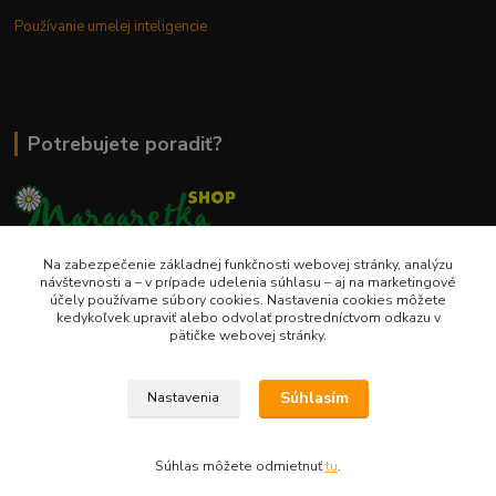
Používanie umelej inteligencie
Potrebujete poradiť?
Na zabezpečenie základnej funkčnosti webovej stránky, analýzu
0948 236 042
návštevnosti a – v prípade udelenia súhlasu – aj na marketingové
účely používame súbory cookies. Nastavenia cookies môžete
kedykoľvek upraviť alebo odvolať prostredníctvom odkazu v
info@margaretkashop.sk
pätičke webovej stránky.
Súhlasím
Nastavenia
Súhlas môžete odmietnuť
tu
.
Vytvorené na
Eshop-rychlo.sk