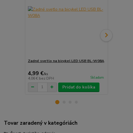
Zadné svetlo na bicykel LED USB BL-W08A
Hráčska pod
4,99 €
4,99 €
/
ks
/
ks
Skladom
4,06 €
bez DPH
4,06 €
bez D
Pridať do košíka
Tovar zaradený v kategóriách