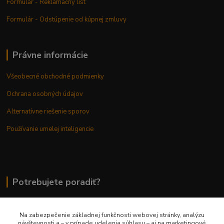
Formulár - Reklamačný list
Formulár - Odstúpenie od kúpnej zmluvy
Právne informácie
Všeobecné obchodné podmienky
Ochrana osobných údajov
Alternatívne riešenie sporov
Používanie umelej inteligencie
Potrebujete poradiť?
Na zabezpečenie základnej funkčnosti webovej stránky, analýzu
0948 236 042
návštevnosti a – v prípade udelenia súhlasu – aj na marketingové