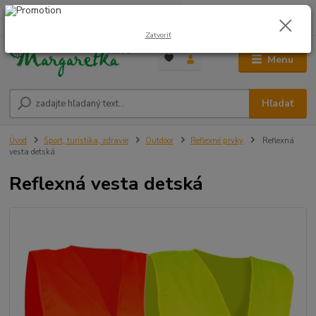
0
ks
0948 236 042
za
0,00 €
12:00-14:00
Zatvoriť
Menu
Hľadať
Úvod
Šport, turistika, zdravie
Outdoor
Reflexné prvky
Reflexná
vesta detská
Reflexná vesta detská