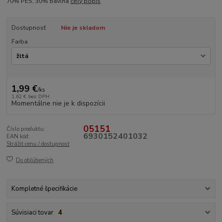
70% PES, 30% bavlna
celý popis
Dostupnosť
Nie je skladom
Farba
1,99 €
/
ks
1,62 €
bez DPH
Momentálne nie je k dispozícii
05151
Číslo produktu:
6930152401032
EAN kód:
Strážiť cenu / dostupnosť
Do obľúbených
Kompletné špecifikácie
Súvisiaci tovar
4