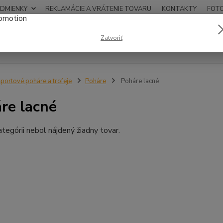
DMIENKY
REKLAMÁCIE A VRÁTENIE TOVARU
KONTAKTY
FOT
0948
Zatvoriť
Hľadať
12:00
portové poháre a trofeje
Poháre
Poháre lacné
re lacné
ategórii nebol nájdený žiadny tovar.