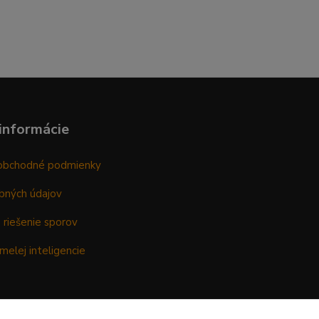
informácie
obchodné podmienky
bných údajov
 riešenie sporov
melej inteligencie