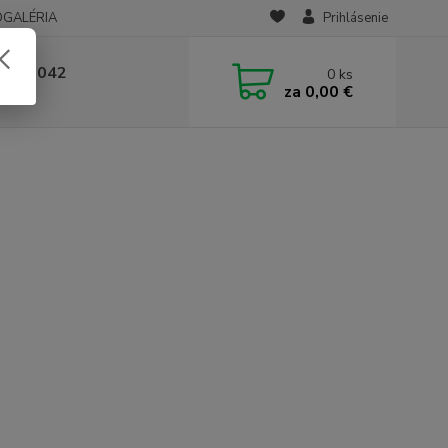
OGALÉRIA
Prihlásenie
 236 042
0
ks
za
0,00 €
-14:00