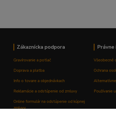
Zákaznícka podpora
Právne 
Gravírovanie a potlač
Všeobecné 
Doprava a platba
Ochrana oso
Info o tovare a objednávkach
Alternatívne
Reklamácie a odstúpenie od zmluvy
Používanie u
Online formulár na odstúpenie od kúpnej
zmluvy