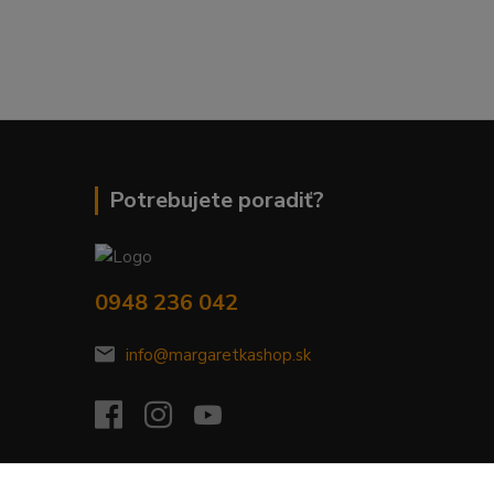
Potrebujete poradiť?
0948 236 042
info@margaretkashop.sk