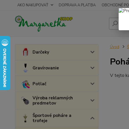
AKO NAKUPOVAŤ
DOPRAVA A PLATBA
OBCHODNÉ PO
Úvod
Š
Darčeky
Pohá
Gravírovanie
V tejto k
Potlač
Výroba reklamných
predmetov
Športové poháre a
trofeje