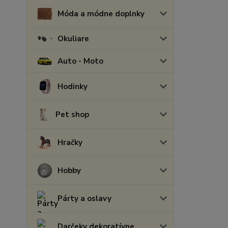
Móda a módne doplnky
Okuliare
Auto - Moto
Hodinky
Pet shop
Hračky
Hobby
Párty a oslavy
Darčeky dekoratívne