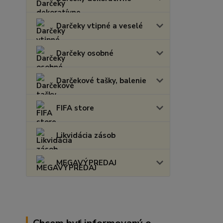
Darčeky vtipné a veselé
Darčeky osobné
Darčekové tašky, balenie
FIFA store
Likvidácia zásob
MEGAVÝPREDAJ