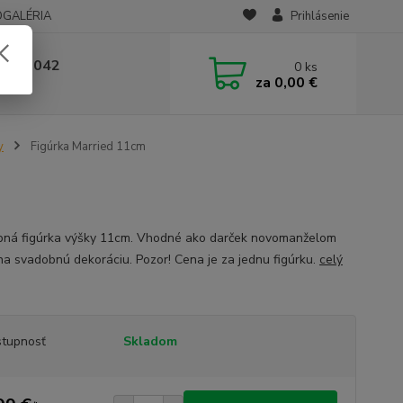
OGALÉRIA
Prihlásenie
 236 042
0
ks
za
0,00 €
-14:00
y
Figúrka Married 11cm
ná figúrka výšky 11cm. Vhodné ako darček novomanželom
na svadobnú dekoráciu. Pozor! Cena je za jednu figúrku.
celý
tupnosť
Skladom