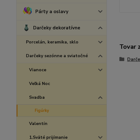
Párty a oslavy
Darčeky dekoratívne
Porcelán, keramika, sklo
Tovar 
Darčeky sezónne a sviatočné
Darče
Vianoce
Veľká Noc
Svadba
Figúrky
Valentín
1.Sväté prijímanie