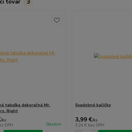
ci tovar
3
á tabuľka dekoračná Mr.
Svadobné kačičky
rs. Right
€
3,99 €
/
ks
/
ks
Skladom
ez DPH
3,24 €
bez DPH