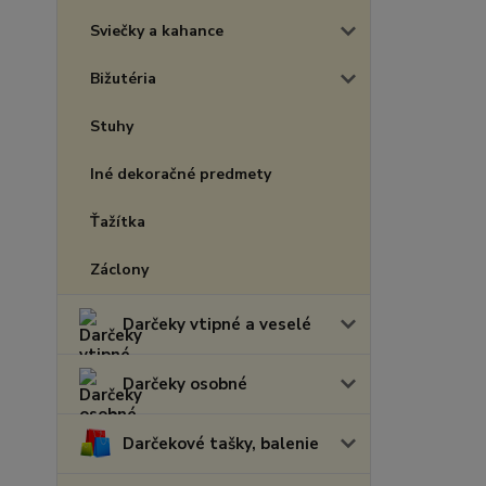
Sviečky a kahance
Bižutéria
Stuhy
Iné dekoračné predmety
Ťažítka
Záclony
Darčeky vtipné a veselé
Darčeky osobné
Darčekové tašky, balenie