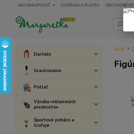
AKO NAKUPOVAŤ
DOPRAVA A PLATBA
OBCHODNÉ PO
Úvod
D
Darčeky
Figú
Gravírovanie
Potlač
Výroba reklamných
predmetov
Športové poháre a
trofeje