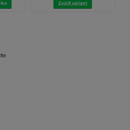
šíka
Zvoliť variant
rky