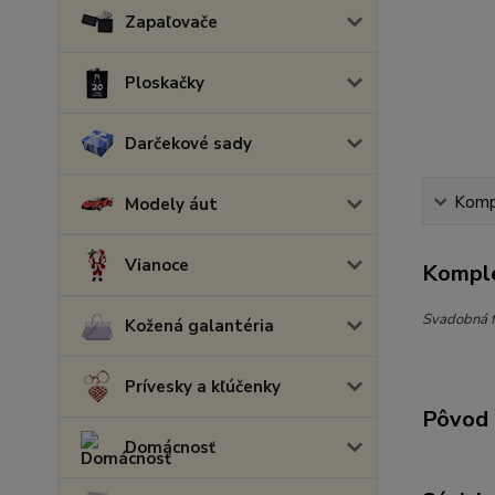
Zapaľovače
Ploskačky
Darčekové sady
Kompl
Modely áut
Vianoce
Komple
Svadobná f
Kožená galantéria
Prívesky a kľúčenky
Pôvod 
Domácnosť