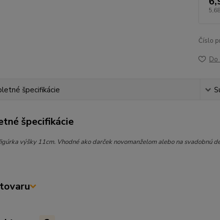
6,
5,68
Číslo p
Do 
etné špecifikácie
S
tné špecifikácie
igúrka výšky 11cm. Vhodné ako darček novomanželom alebo na svadobnú dekor
tovaru