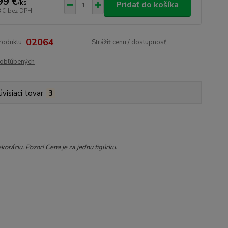
99 €
/
ks
Pridať do košíka
 €
bez DPH
02064
roduktu:
Strážiť cenu / dostupnosť
obľúbených
úvisiaci tovar
3
áciu. Pozor! Cena je za jednu figúrku.