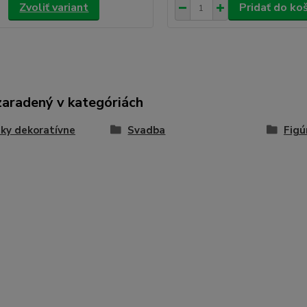
Zvoliť variant
Pridať do ko
zaradený v kategóriách
ky dekoratívne
Svadba
Figú