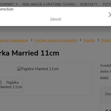
DMIENKY
REKLAMÁCIE A VRÁTENIE TOVARU
KONTAKTY
FOT
0948
Zatvoriť
Hľadať
12:00
arčeky dekoratívne
Darčeky sezónne a sviatočné
Svadba
Figúrk
rka Married 11cm
Svadob
alebo 
popis
Dos