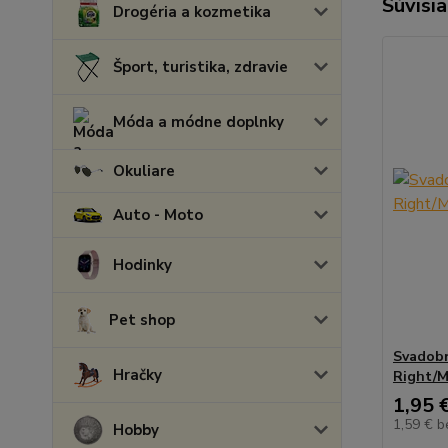
Súvisia
Drogéria a kozmetika
Šport, turistika, zdravie
Móda a módne doplnky
Okuliare
Auto - Moto
Hodinky
Pet shop
Svadobn
Hračky
Right/M
1,95 
1,59 €
b
Hobby