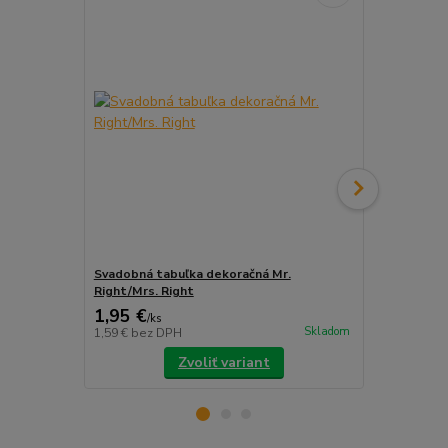
Svadobná tabuľka dekoračná Mr.
Svadobné ka
Right/Mrs. Right
1,95 €
3,99 €
/
ks
/
ks
Skladom
1,59 €
bez DPH
3,24 €
bez D
Zvoliť variant