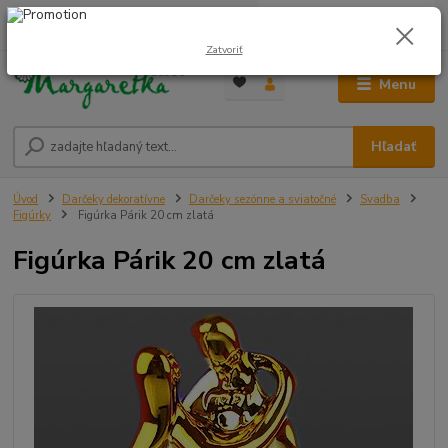
0
ks
0948 236 042
za
0,00 €
12:00-14:00
Zatvoriť
Menu
Hľadať
Úvod
Darčeky dekoratívne
Darčeky sezónne a sviatočné
Svadba
Figúrky
Figúrka Párik 20 cm zlatá
Figúrka Párik 20 cm zlatá