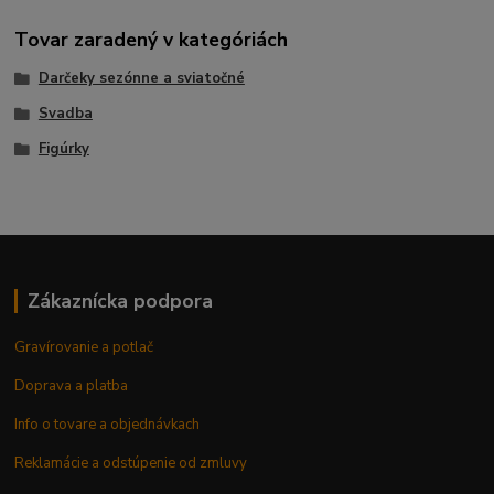
Tovar zaradený v kategóriách
Darčeky sezónne a sviatočné
Svadba
Figúrky
Zákaznícka podpora
Gravírovanie a potlač
Doprava a platba
Info o tovare a objednávkach
Reklamácie a odstúpenie od zmluvy