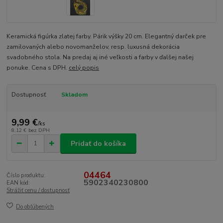
Keramická figúrka zlatej farby. Párik výšky 20 cm. Elegantný darček pre
zamilovaných alebo novomanželov, resp. luxusná dekorácia
svadobného stola. Na predaj aj iné veľkosti a farby v ďalšej našej
ponuke. Cena s DPH.
celý popis
Dostupnosť
Skladom
9,99 €
/
ks
8,12 €
bez DPH
Pridať do košíka
04464
Číslo produktu:
5902340230800
EAN kód:
Strážiť cenu / dostupnosť
Do obľúbených