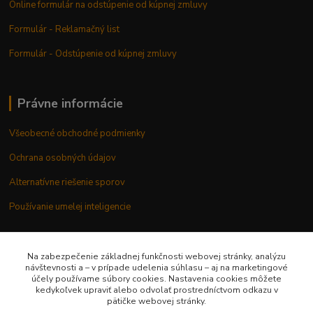
Online formulár na odstúpenie od kúpnej zmluvy
Formulár - Reklamačný list
Formulár - Odstúpenie od kúpnej zmluvy
Právne informácie
Všeobecné obchodné podmienky
Ochrana osobných údajov
Alternatívne riešenie sporov
Používanie umelej inteligencie
Na zabezpečenie základnej funkčnosti webovej stránky, analýzu
návštevnosti a – v prípade udelenia súhlasu – aj na marketingové
Potrebujete poradiť?
účely používame súbory cookies. Nastavenia cookies môžete
kedykoľvek upraviť alebo odvolať prostredníctvom odkazu v
pätičke webovej stránky.