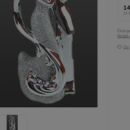
14
12,
Číslo p
Strážiť
Do 