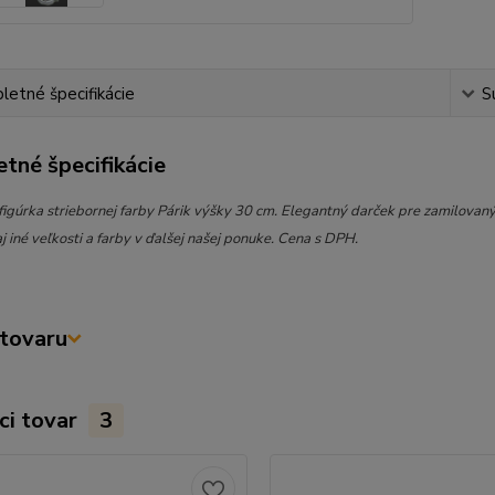
etné špecifikácie
S
tné špecifikácie
figúrka striebornej farby Párik výšky 30 cm. Elegantný darček pre zamilovan
j iné veľkosti a farby v ďalšej našej ponuke. Cena s DPH.
tovaru
ci tovar
3