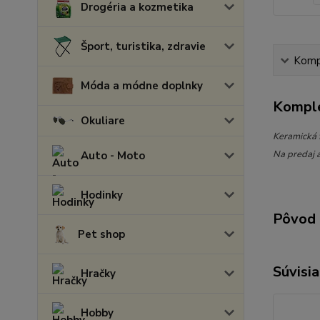
Drogéria a kozmetika
Šport, turistika, zdravie
Kompl
Móda a módne doplnky
Komple
Okuliare
Keramická 
Na predaj a
Auto - Moto
Hodinky
Pôvod 
Pet shop
Súvisia
Hračky
Hobby