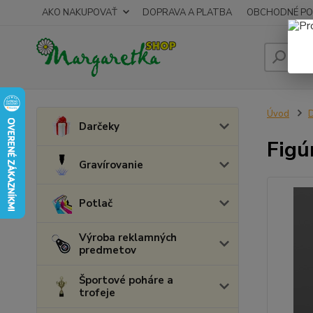
AKO NAKUPOVAŤ
DOPRAVA A PLATBA
OBCHODNÉ PO
Úvod
D
Darčeky
Figú
Gravírovanie
Potlač
Výroba reklamných
predmetov
Športové poháre a
trofeje