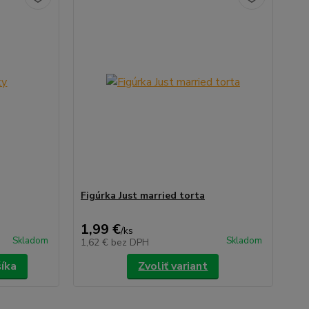
Figúrka Just married torta
1,99 €
/
ks
Skladom
Skladom
1,62 €
bez DPH
šíka
Zvoliť variant