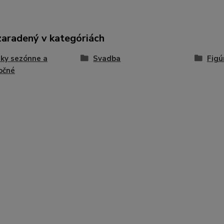
zaradený v kategóriách
ky sezónne a
Svadba
Figú
očné