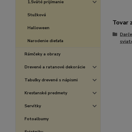
1.Sväté prijímanie
Stužková
Tovar 
Halloween
Darče
Narodenie dieťaťa
sviat
Rámčeky a obrazy
Drevené a ratanové dekorácie
Tabuľky drevené s nápismi
Kresťanské predmety
Servítky
Fotoalbumy
Svietniky