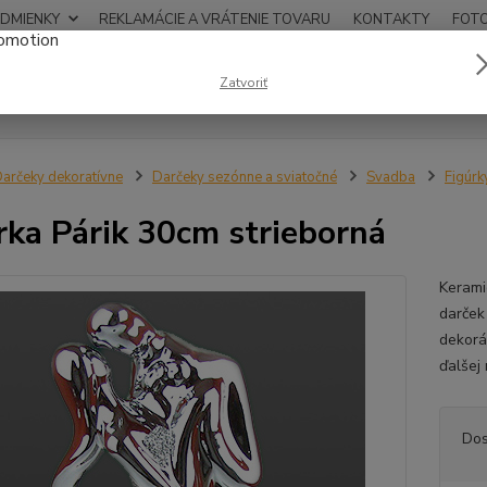
DMIENKY
REKLAMÁCIE A VRÁTENIE TOVARU
KONTAKTY
FOT
0948
Zatvoriť
Hľadať
12:00
arčeky dekoratívne
Darčeky sezónne a sviatočné
Svadba
Figúrk
rka Párik 30cm strieborná
Kerami
darček
dekorá
ďalšej
Dos