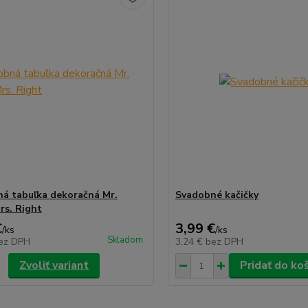
á tabuľka dekoračná Mr.
Svadobné kačičky
rs. Right
€
3,99 €
/
ks
/
ks
Skladom
ez DPH
3,24 €
bez DPH
Zvoliť variant
Pridať do ko