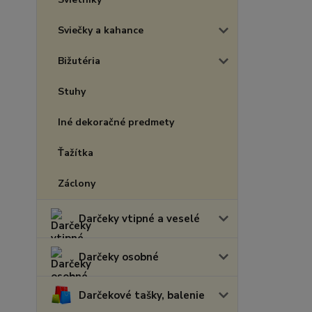
Sviečky a kahance
Bižutéria
Stuhy
Iné dekoračné predmety
Ťažítka
Záclony
Darčeky vtipné a veselé
Darčeky osobné
Darčekové tašky, balenie