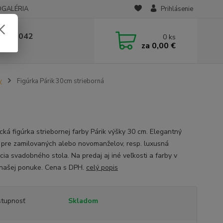
OGALÉRIA
Prihlásenie
 236 042
0
ks
za
0,00 €
-14:00
y
Figúrka Párik 30cm strieborná
cká figúrka striebornej farby Párik výšky 30 cm. Elegantný
 pre zamilovaných alebo novomanželov, resp. luxusná
cia svadobného stola. Na predaj aj iné veľkosti a farby v
 našej ponuke. Cena s DPH.
celý popis
tupnosť
Skladom