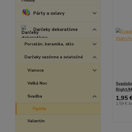
Párty a oslavy
Darčeky dekoratívne
Porcelán, keramika, sklo
Darčeky sezónne a sviatočné
Vianoce
Veľká Noc
Svadobn
Right/M
Svadba
1,95 
1,59 €
b
Figúrky
Valentín