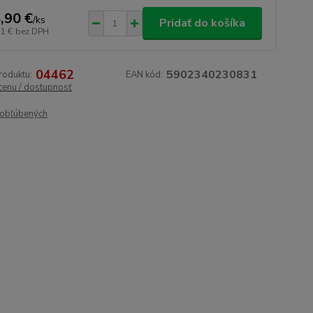
,90 €
/
ks
Pridať do košíka
11 €
bez DPH
04462
5902340230831
roduktu:
EAN kód:
 cenu / dostupnosť
obľúbených