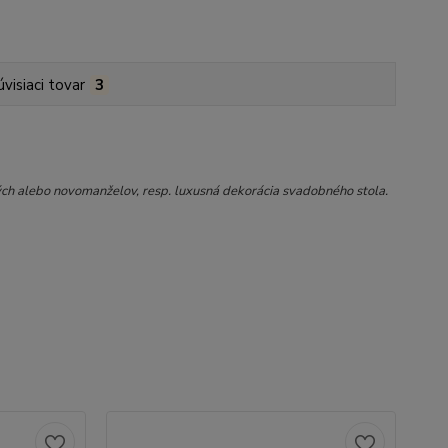
úvisiaci tovar
3
ých alebo novomanželov, resp. luxusná dekorácia svadobného stola.