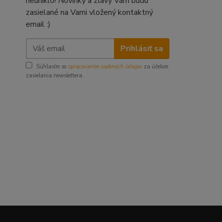
neuniklo! Novinky a zľavy Vám budu
zasielané na Vami vložený kontaktný
email :)
Prihlásiť sa
Súhlasím so
spracovaním osobných údajov
za účelom
zasielania newslettera.