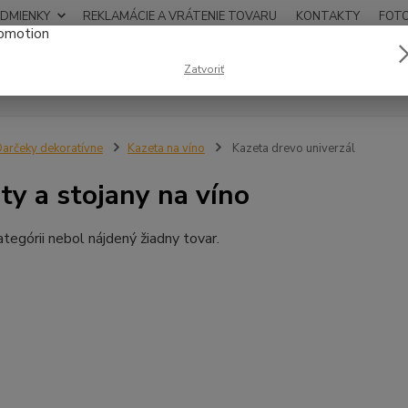
DMIENKY
REKLAMÁCIE A VRÁTENIE TOVARU
KONTAKTY
FOT
0948
Zatvoriť
Hľadať
12:00
arčeky dekoratívne
Kazeta na víno
Kazeta drevo univerzál
ty a stojany na víno
ategórii nebol nájdený žiadny tovar.