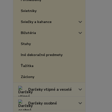
Svietniky
Sviečky a kahance
Bižutéria
Stuhy
Iné dekoračné predmety
Ťažítka
Záclony
Darčeky vtipné a veselé
Darčeky osobné