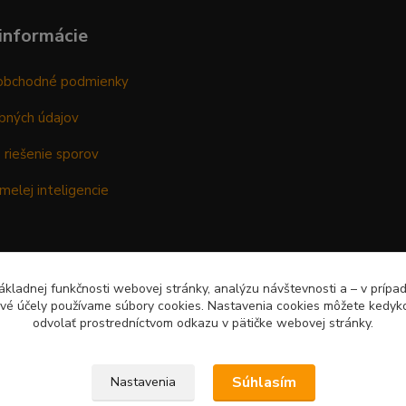
informácie
obchodné podmienky
bných údajov
 riešenie sporov
melej inteligencie
kladnej funkčnosti webovej stránky, analýzu návštevnosti a – v prípa
ové účely používame súbory cookies. Nastavenia cookies môžete kedyko
odvolať prostredníctvom odkazu v pätičke webovej stránky.
Súhlasím
Nastavenia