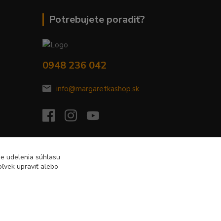
Potrebujete poradiť?
0948 236 042
info@margaretkashop.sk
de udelenia súhlasu
ľvek upraviť alebo