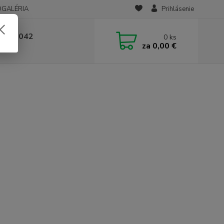
OGALÉRIA
Prihlásenie
 236 042
0
ks
za
0,00 €
-14:00