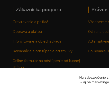
Zákaznícka podpora
Právne 
Gravírovanie a potlač
Všeobecné 
Doprava a platba
Ochrana oso
Info o tovare a objednávkach
Alternatívne
Reklamácie a odstúpenie od zmluvy
Používanie u
Online formulár na odstúpenie od kúpnej
zmluvy
Formulár - Reklamačný list
Na zabezpečenie zá
– aj na marketing
Formulár - Odstúpenie od kúpnej zmluvy