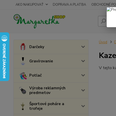
AKO NAKUPOVAŤ
DOPRAVA A PLATBA
OBCHODNÉ PO
Úvod
D
Darčeky
Kaze
Gravírovanie
V tejto k
Potlač
Výroba reklamných
predmetov
Športové poháre a
trofeje