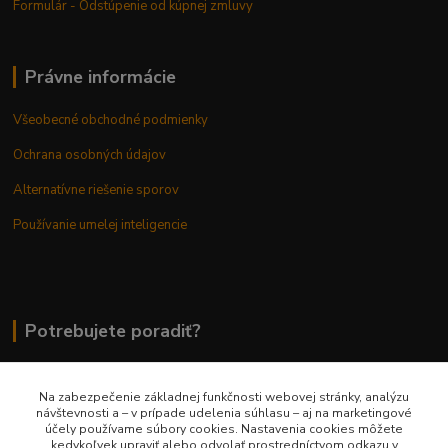
Formulár - Odstúpenie od kúpnej zmluvy
Právne informácie
Všeobecné obchodné podmienky
Ochrana osobných údajov
Alternatívne riešenie sporov
Používanie umelej inteligencie
Potrebujete poradiť?
Na zabezpečenie základnej funkčnosti webovej stránky, analýzu
0948 236 042
návštevnosti a – v prípade udelenia súhlasu – aj na marketingové
účely používame súbory cookies. Nastavenia cookies môžete
kedykoľvek upraviť alebo odvolať prostredníctvom odkazu v