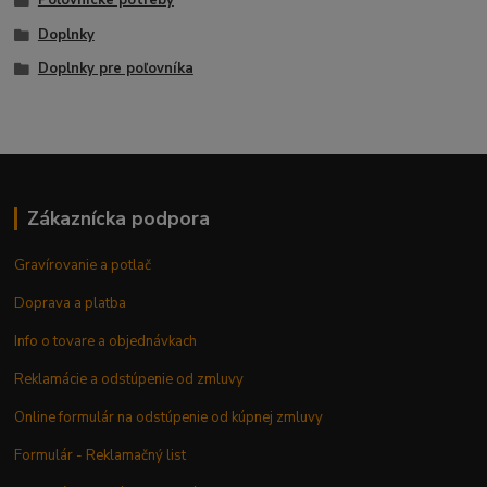
Doplnky
Doplnky pre poľovníka
Zákaznícka podpora
Gravírovanie a potlač
Doprava a platba
Info o tovare a objednávkach
Reklamácie a odstúpenie od zmluvy
Online formulár na odstúpenie od kúpnej zmluvy
Formulár - Reklamačný list