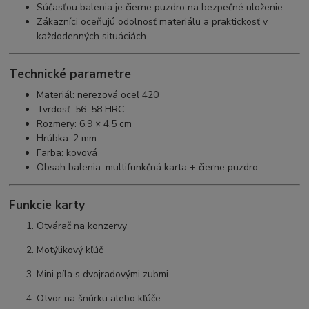
Súčasťou balenia je čierne puzdro na bezpečné uloženie.
Zákazníci oceňujú odolnosť materiálu a praktickosť v
každodenných situáciách.
Technické parametre
Materiál: nerezová oceľ 420
Tvrdosť: 56–58 HRC
Rozmery: 6,9 × 4,5 cm
Hrúbka: 2 mm
Farba: kovová
Obsah balenia: multifunkčná karta + čierne puzdro
Funkcie karty
Otvárač na konzervy
Motýlikový kľúč
Mini píla s dvojradovými zubmi
Otvor na šnúrku alebo kľúče