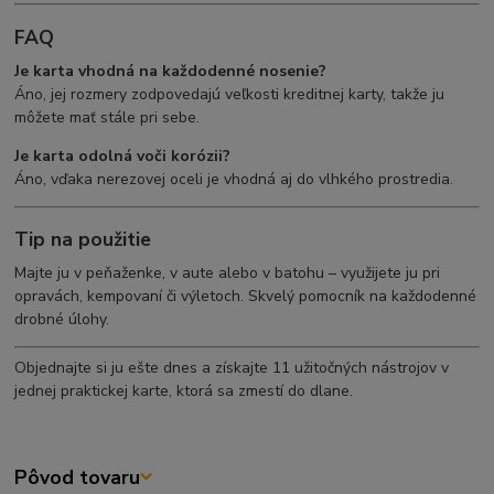
FAQ
Je karta vhodná na každodenné nosenie?
Áno, jej rozmery zodpovedajú veľkosti kreditnej karty, takže ju
môžete mať stále pri sebe.
Je karta odolná voči korózii?
Áno, vďaka nerezovej oceli je vhodná aj do vlhkého prostredia.
Tip na použitie
Majte ju v peňaženke, v aute alebo v batohu – využijete ju pri
opravách, kempovaní či výletoch. Skvelý pomocník na každodenné
drobné úlohy.
Objednajte si ju ešte dnes a získajte 11 užitočných nástrojov v
jednej praktickej karte, ktorá sa zmestí do dlane.
Pôvod tovaru