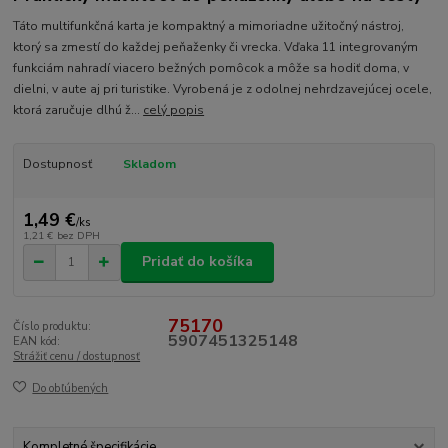
Táto multifunkčná karta je kompaktný a mimoriadne užitočný nástroj,
ktorý sa zmestí do každej peňaženky či vrecka. Vďaka 11 integrovaným
funkciám nahradí viacero bežných pomôcok a môže sa hodiť doma, v
dielni, v aute aj pri turistike. Vyrobená je z odolnej nehrdzavejúcej ocele,
ktorá zaručuje dlhú ž...
celý popis
Dostupnosť
Skladom
1,49 €
/
ks
1,21 €
bez DPH
Pridať do košíka
75170
Číslo produktu:
5907451325148
EAN kód:
Strážiť cenu / dostupnosť
Do obľúbených
Kompletné špecifikácie