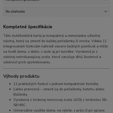
Na stiahnutie
Kompletné špecifikácie
Táto multifunkčná karta je kompaktný a mimoriadne užitočný
nástroj, ktorý sa zmestí do každej peňaženky či vrecka. Vďaka 11
integrovaným funkciám nahradí viacero bežných pomôcok a môže
sa hodiť doma, v dielni, v aute aj pri turistike. Vyrobená je z
odolnej nehrdzavejúcej ocele, ktorá zaručuje dlhú životnosť a
odolnosť proti opotrebovaniu.
Výhody produktu
11 praktických funkcií v jednom kompaktnom formáte.
Ľahko prenosná – zmestí sa do peňaženky, batohu alebo
kľúčenky.
Vyrobená z tvrdenej nerezovej ocele (420) s tvrdosťou 56–
58 HRC.
Univerzálne využitie doma, na výlete, v práci či pri oprave.