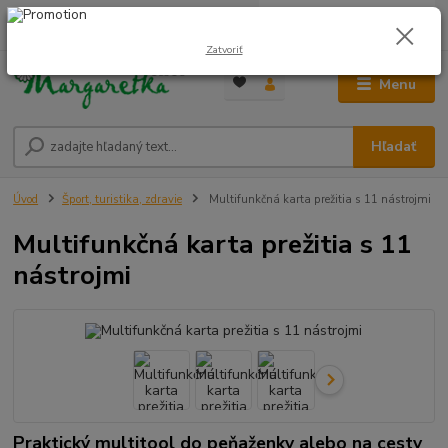
0
ks
0948 236 042
za
0,00 €
12:00-14:00
Zatvoriť
Menu
Hľadať
Úvod
Šport, turistika, zdravie
Multifunkčná karta prežitia s 11 nástrojmi
Multifunkčná karta prežitia s 11
nástrojmi
Praktický multitool do peňaženky alebo na cesty