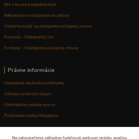
Info o tovare a objednávkach
Reklamácie a odstúpenie od zmluvy
Online formulár na odstúpenie od kúpnej zmluvy
Formulár - Reklamačný list
Formulár - Odstúpenie od kúpnej zmluvy
Právne informácie
Všeobecné obchodné podmienky
Ochrana osobných údajov
Alternatívne riešenie sporov
Používanie umelej inteligencie
Na zabezpečenie základnej funkčnosti webovej stránky, analýzu