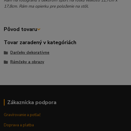
Rám na fotografiu s dekorom šport na fotku veľkosti 12,7cm x
17,8cm. Rám ma opierku pre položenie na stôl.
Pôvod tovaru
Tovar zaradený v kategóriách
Darčeky dekoratívne
Rámčeky a obrazy
Zákaznícka podpora
Gravírovanie a potlač
Doprava a platba