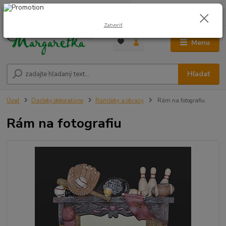
0
ks
0948 236 042
za
0,00 €
12:00-14:00
Zatvoriť
Menu
Hľadať
Úvod
Darčeky dekoratívne
Rámčeky a obrazy
Rám na fotografiu
Rám na fotografiu