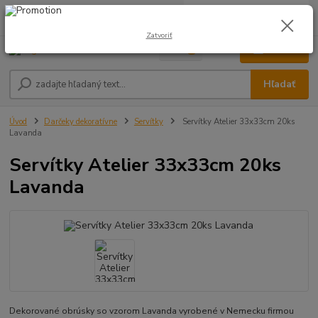
0
ks
0948 236 042
za
0,00 €
12:00-14:00
Zatvoriť
Menu
Hľadať
Úvod
Darčeky dekoratívne
Servítky
Servítky Atelier 33x33cm 20ks
Lavanda
Servítky Atelier 33x33cm 20ks
Lavanda
Dekorované obrúsky so vzorom Lavanda vyrobené v Nemecku firmou