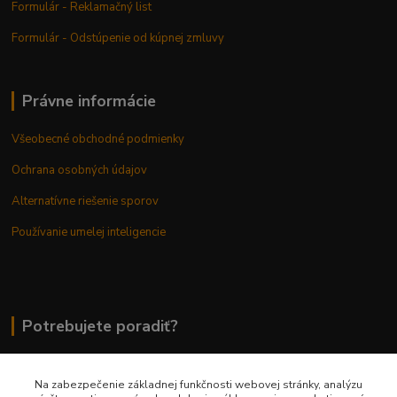
Formulár - Reklamačný list
Formulár - Odstúpenie od kúpnej zmluvy
Právne informácie
Všeobecné obchodné podmienky
Ochrana osobných údajov
Alternatívne riešenie sporov
Používanie umelej inteligencie
Potrebujete poradiť?
Na zabezpečenie základnej funkčnosti webovej stránky, analýzu