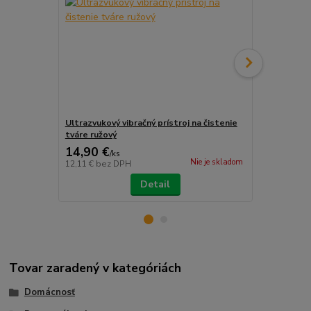
Ultrazvukový vibračný prístroj na čistenie
Basketbal e
tváre ružový
29,90 €
14,90 €
19,90 €
/
ks
/
k
Nie je skladom
12,11 €
bez DPH
16,18 €
bez 
Detail
Tovar zaradený v kategóriách
Domácnosť