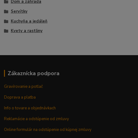
Dom a záhrada
Servítky
Kuchyňa a jedáleň
Kvety a rastliny
Zákaznícka podpora
Gravírovanie a potlač
Doprava a platba
Info o tovare a objednávkach
Reklamácie a odstúpenie od zmluvy
Online formulár na odstúpenie od kúpnej zmluvy