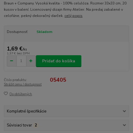
Braun + Company. Vysoká kvalita - 100% celulóza. Rozmer 33x33 cm, 20
kusov v balení. Licencovaný dizajn firmy Atelier. Na predaj zabalené v
celofáne, pekný dekoračný darček.
celý popis
Dostupnosť
Skladom
1,69 €
/
ks
1,37 €
bez DPH
Pridať do košíka
05405
Číslo produktu:
Strážiť cenu / dostupnosť
Do obľúbených
Kompletné špecifikácie
Súvisiaci tovar
2