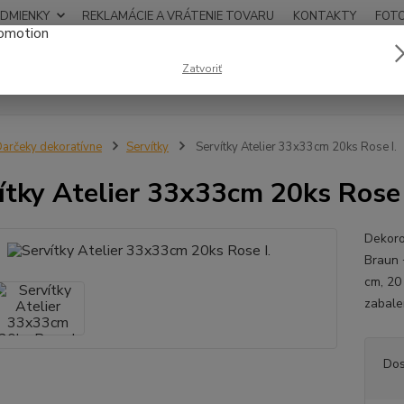
DMIENKY
REKLAMÁCIE A VRÁTENIE TOVARU
KONTAKTY
FOT
0948
Zatvoriť
Hľadať
12:00
arčeky dekoratívne
Servítky
Servítky Atelier 33x33cm 20ks Rose I.
ítky Atelier 33x33cm 20ks Rose 
Dekoro
Braun 
cm, 20 
zabale
Dos