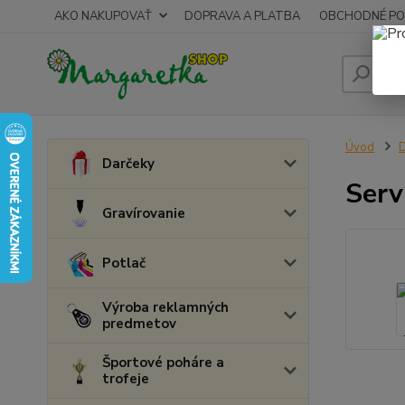
AKO NAKUPOVAŤ
DOPRAVA A PLATBA
OBCHODNÉ PO
Úvod
D
Darčeky
Serv
Gravírovanie
Potlač
Výroba reklamných
predmetov
Športové poháre a
trofeje