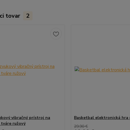
ci tovar
2
ukový vibračný prístroj na
Basketbal elektronická hra 
 tváre ružový
29,90 €