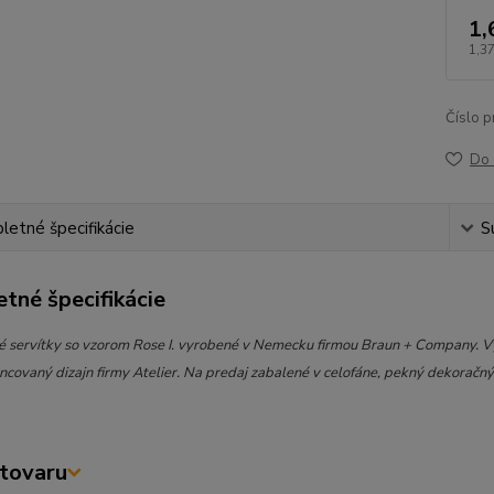
1,
1,37
Číslo p
Do 
etné špecifikácie
S
tné špecifikácie
 servítky so vzorom Rose I. vyrobené v Nemecku firmou Braun + Company. V
encovaný dizajn firmy Atelier. Na predaj zabalené v celofáne, pekný dekoračný
tovaru