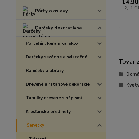
14,90
12,11 €
Párty a oslavy
Darčeky dekoratívne
Porcelán, keramika, sklo
Darčeky sezónne a sviatočné
Tovar 
Rámčeky a obrazy
Domá
Drevené a ratanové dekorácie
Kvety
Tabuľky drevené s nápismi
Kresťanské predmety
Servítky