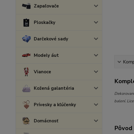
Zapaľovače
Ploskačky
Darčekové sady
Modely áut
Kompl
Vianoce
Komple
Kožená galantéria
Dekorované
balení. Lic
Prívesky a kľúčenky
Domácnosť
Pôvod 