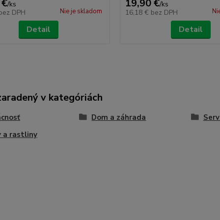
 €
19,90 €
/
ks
/
ks
Nie je skladom
Ni
bez DPH
16,18 €
bez DPH
Detail
Detail
zaradený v kategóriách
cnosť
Dom a záhrada
Serv
 a rastliny