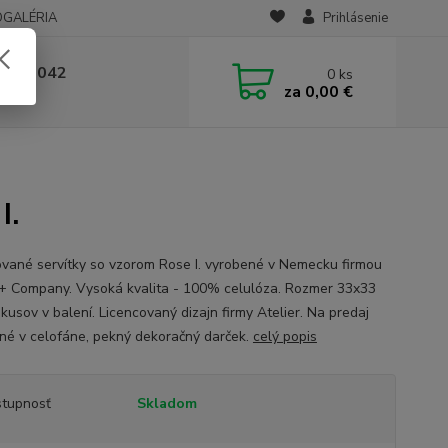
OGALÉRIA
Prihlásenie
 236 042
0
ks
za
0,00 €
-14:00
I.
vané servítky so vzorom Rose I. vyrobené v Nemecku firmou
+ Company. Vysoká kvalita - 100% celulóza. Rozmer 33x33
kusov v balení. Licencovaný dizajn firmy Atelier. Na predaj
né v celofáne, pekný dekoračný darček.
celý popis
tupnosť
Skladom