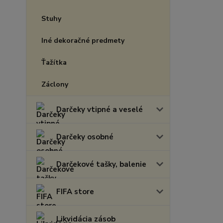
Stuhy
Iné dekoračné predmety
Ťažítka
Záclony
Darčeky vtipné a veselé
Darčeky osobné
Darčekové tašky, balenie
FIFA store
Likvidácia zásob