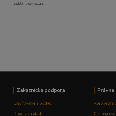
zasielania newslettera.
Zákaznícka podpora
Právne 
Gravírovanie a potlač
Všeobecné 
Doprava a platba
Ochrana oso