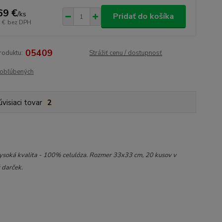
69 €
/
ks
Pridať do košíka
 €
bez DPH
05409
roduktu:
Strážiť cenu / dostupnosť
obľúbených
úvisiaci tovar
2
ysoká kvalita - 100% celulóza. Rozmer 33x33 cm, 20 kusov v
 darček.