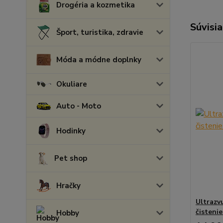
Drogéria a kozmetika
Súvisia
Šport, turistika, zdravie
Móda a módne doplnky
Okuliare
Auto - Moto
Hodinky
Pet shop
Hračky
Ultrazv
čistenie
Hobby