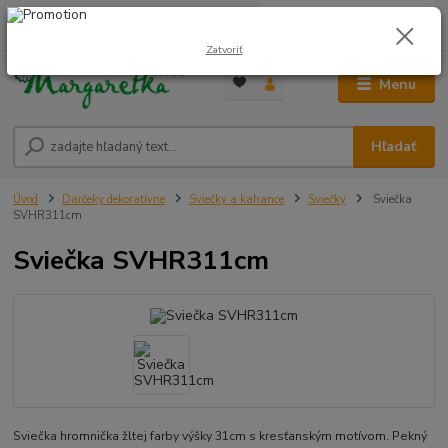
0
ks
0948 236 042
za
0,00 €
12:00-14:00
Zatvoriť
Menu
Hľadať
Úvod
Darčeky dekoratívne
Sviečky a kahance
Sviečky
Sviečka
SVHR311cm
Sviečka SVHR311cm
Sviečka hromnička žltej farby výšky 31cm s kresťanským motívom. Pekný