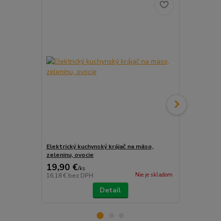
Elektrický kuchynský krájač na mäso,
Ruženec I Ro
zeleninu, ovocie
19,90 €
2,99 €
/
ks
/
ks
Nie je skladom
16,18 €
bez DPH
2,43 €
bez D
Detail