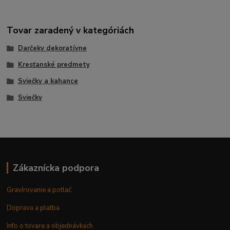
Tovar zaradený v kategóriách
Darčeky dekoratívne
Kresťanské predmety
Sviečky a kahance
Sviečky
Zákaznícka podpora
Gravírovanie a potlač
Doprava a platba
Info o tovare a objednávkach