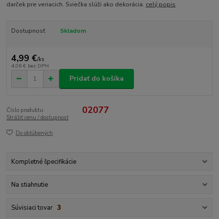
darček pre veriacich. Sviečka slúži ako dekorácia.
celý popis
Dostupnosť
Skladom
4,99 €
/
ks
4,06 €
bez DPH
Pridať do košíka
02077
Číslo produktu:
Strážiť cenu / dostupnosť
Do obľúbených
Kompletné špecifikácie
Na stiahnutie
Súvisiaci tovar
3