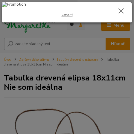
0
ks
0948 236 042
za
0,00 €
12:00-14:00
Zatvoriť
Menu
Hľadať
Úvod
Darčeky dekoratívne
Tabuľky drevené s nápismi
Tabuľka
drevená elipsa 18x11cm Nie som ideálna
Tabuľka drevená elipsa 18x11cm
Nie som ideálna