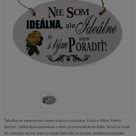
Tabuľka na zavesenie v tvare elipsy o rozmere 11cm x 18cm. Pekný
darček - dekorácia vytvorená v retro-provensálskom štýle, ktorý sa hodí
do záhrady, domu, bytu a všade tam kde si chcete skrášliť prostredie.