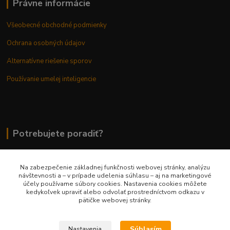
Právne informácie
Všeobecné obchodné podmienky
Ochrana osobných údajov
Alternatívne riešenie sporov
Používanie umelej inteligencie
Potrebujete poradiť?
Na zabezpečenie základnej funkčnosti webovej stránky, analýzu
0948 236 042
návštevnosti a – v prípade udelenia súhlasu – aj na marketingové
účely používame súbory cookies. Nastavenia cookies môžete
kedykoľvek upraviť alebo odvolať prostredníctvom odkazu v
info@margaretkashop.sk
pätičke webovej stránky.
Súhlasím
Nastavenia