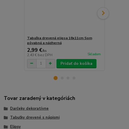
Tabuľka drevená elipsa 18x11cm Som
Tabuľka dre
pôvabná a nádherná
šatník
2,99 €
2,99 €
/
ks
/
ks
Skladom
2,43 €
bez DPH
2,43 €
bez D
Pridať do košíka
Tovar zaradený v kategóriách
Darčeky dekoratívne
Tabuľky drevené s nápismi
Elipsy