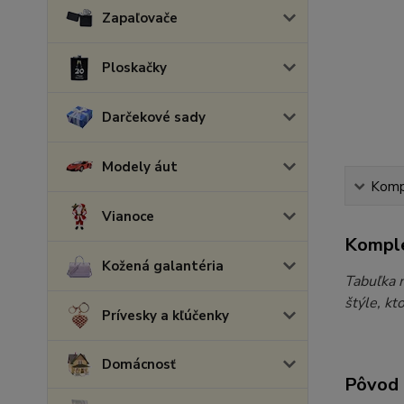
Zapaľovače
Ploskačky
Darčekové sady
Modely áut
Kompl
Vianoce
Komple
Kožená galantéria
Tabuľka 
štýle, kt
Prívesky a kľúčenky
Domácnosť
Pôvod 