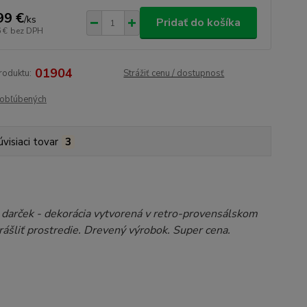
99 €
/
ks
Pridať do košíka
 €
bez DPH
01904
roduktu:
Strážiť cenu / dostupnosť
obľúbených
úvisiaci tovar
3
 darček - dekorácia vytvorená v retro-provensálskom
krášliť prostredie. Drevený výrobok. Super cena.