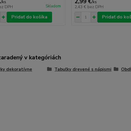
€
2,99 €
/
ks
/
ks
Skladom
ez DPH
2,43 €
bez DPH
Pridať do košíka
Pridať do ko
zaradený v kategóriách
ky dekoratívne
Tabuľky drevené s nápismi
Obdĺ