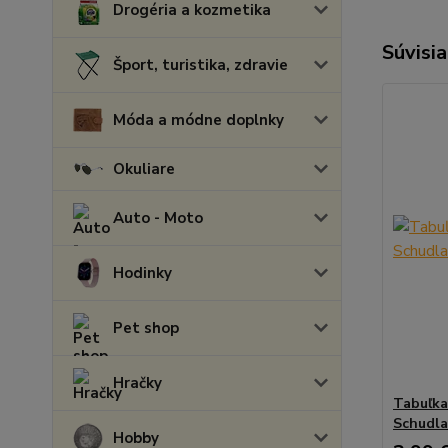
Drogéria a kozmetika
Súvisia
Šport, turistika, zdravie
Móda a módne doplnky
Okuliare
Auto - Moto
Hodinky
Pet shop
Hračky
Tabuľka
Schudla
Hobby