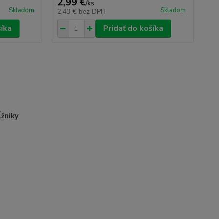
2,99 €
/
ks
Skladom
Skladom
2,43 €
bez DPH
šíka
Pridať do košíka
žniky