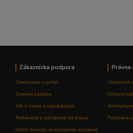
Zákaznícka podpora
Právne 
Gravírovanie a potlač
Všeobecné 
Doprava a platba
Ochrana oso
Info o tovare a objednávkach
Alternatívne
Reklamácie a odstúpenie od zmluvy
Používanie u
Online formulár na odstúpenie od kúpnej