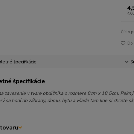
4,
4,06
Číslo p
Do 
etné špecifikácie
S
tné špecifikácie
na zavesenie v tvare obdĺžnika o rozmere 8cm x 18,5cm. Pekný
orý sa hodí do záhrady, domu, bytu a všade tam kde si chcete s
tovaru