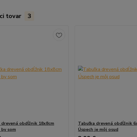
ci tovar
3
 drevená obdĺžnik 18x8cm
Tabuľka drevená obdĺžnik 
 by som
Úspech je môj osud