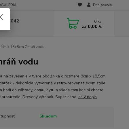
OGALÉRIA
Prihlásenie
 236 042
0
ks
za
0,00 €
-14:00
dĺžnik 18x8cm Chráň vodu
hráň vodu
a na zavesenie v tvare obdĺžnika o rozmere 8cm x 18,5cm.
darček - dekorácia vytvorená v retro-provensálskom štýle,
sa hodí do záhrady, domu, bytu a všade tam kde si chcete
iť prostredie. Drevený výrobok. Super cena.
celý popis
tupnosť
Skladom