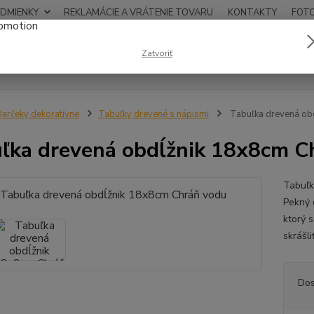
DMIENKY
REKLAMÁCIE A VRÁTENIE TOVARU
KONTAKTY
FOT
0948
Zatvoriť
Hľadať
12:00
arčeky dekoratívne
Tabuľky drevené s nápismi
Tabuľka drevená ob
ľka drevená obdĺžnik 18x8cm C
Tabuľk
Pekný 
ktorý 
skrášl
Dos