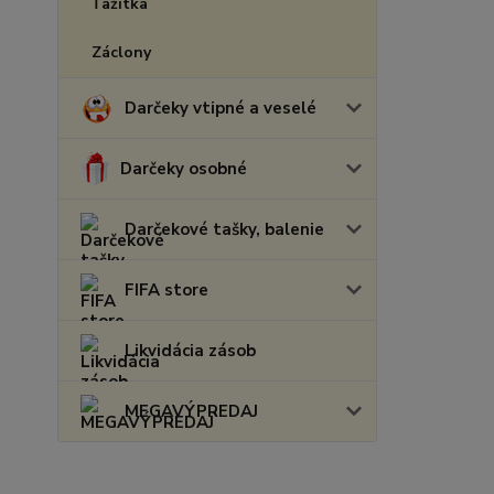
Ťažítka
Záclony
Darčeky vtipné a veselé
Darčeky osobné
Darčekové tašky, balenie
FIFA store
Likvidácia zásob
MEGAVÝPREDAJ