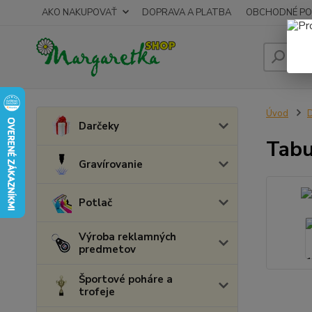
AKO NAKUPOVAŤ
DOPRAVA A PLATBA
OBCHODNÉ PO
Úvod
D
Darčeky
Tabu
Gravírovanie
Potlač
Výroba reklamných
predmetov
Športové poháre a
trofeje