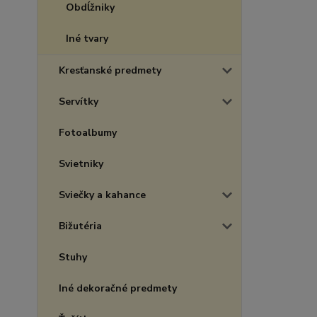
Obdĺžniky
Iné tvary
Kresťanské predmety
Servítky
Fotoalbumy
Svietniky
Sviečky a kahance
Bižutéria
Stuhy
Iné dekoračné predmety