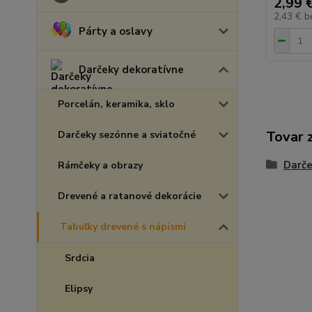
2,99 
2,43 €
b
Párty a oslavy
Darčeky dekoratívne
Porcelán, keramika, sklo
Tovar 
Darčeky sezónne a sviatočné
Darče
Rámčeky a obrazy
Drevené a ratanové dekorácie
Tabuľky drevené s nápismi
Srdcia
Elipsy