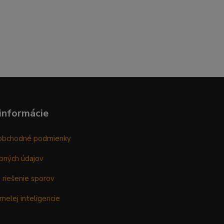
informácie
obchodné podmienky
bných údajov
 riešenie sporov
melej inteligencie