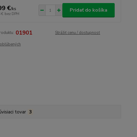
99 €
/
ks
Pridať do košíka
 €
bez DPH
01901
roduktu:
Strážiť cenu / dostupnosť
obľúbených
úvisiaci tovar
3