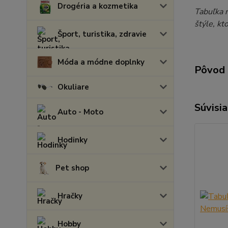
Drogéria a kozmetika
Tabuľka 
štýle, kt
Šport, turistika, zdravie
Móda a módne doplnky
Pôvod 
Okuliare
Súvisia
Auto - Moto
Hodinky
Pet shop
Hračky
Hobby