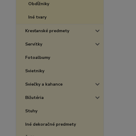
Obdĺžniky
Iné tvary
Kresťanské predmety
Servítky
Fotoalbumy
Svietniky
Sviečky a kahance
Bižutéria
Stuhy
Iné dekoračné predmety