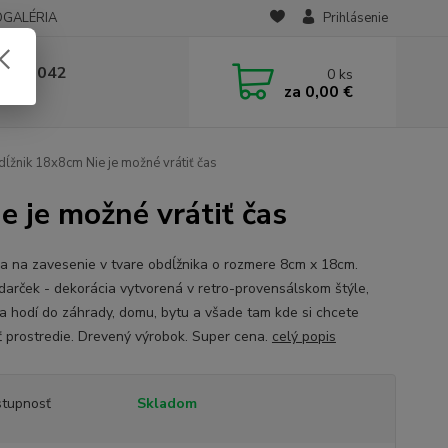
OGALÉRIA
Prihlásenie
 236 042
0
ks
za
0,00 €
-14:00
ĺžnik 18x8cm Nie je možné vrátiť čas
 je možné vrátiť čas
a na zavesenie v tvare obdĺžnika o rozmere 8cm x 18cm.
darček - dekorácia vytvorená v retro-provensálskom štýle,
sa hodí do záhrady, domu, bytu a všade tam kde si chcete
iť prostredie. Drevený výrobok. Super cena.
celý popis
tupnosť
Skladom