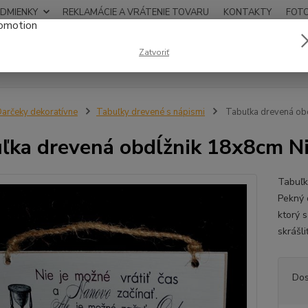
DMIENKY
REKLAMÁCIE A VRÁTENIE TOVARU
KONTAKTY
FOT
0948
Zatvoriť
Hľadať
12:00
arčeky dekoratívne
Tabuľky drevené s nápismi
Tabuľka drevená obd
ľka drevená obdĺžnik 18x8cm Nie
Tabuľk
Pekný 
ktorý 
skrášl
Dos