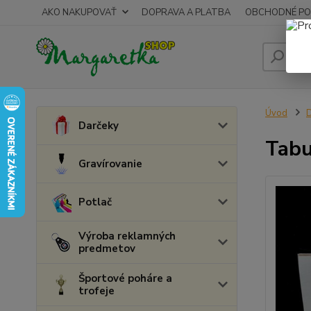
AKO NAKUPOVAŤ
DOPRAVA A PLATBA
OBCHODNÉ PO
Úvod
D
Darčeky
Tabu
Gravírovanie
Potlač
Výroba reklamných
predmetov
Športové poháre a
trofeje