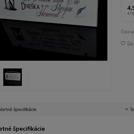
4,
4,06
Číslo p
Do 
etné špecifikácie
S
tné špecifikácie