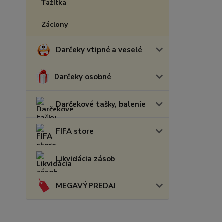
Ťažítka
Záclony
Darčeky vtipné a veselé
Darčeky osobné
Darčekové tašky, balenie
FIFA store
Likvidácia zásob
MEGAVÝPREDAJ