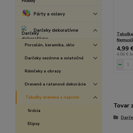
Párty a oslavy
Darčeky dekoratívne
Tabuľka
Nemusíš
Porcelán, keramika, sklo
4,99 
4,06 €
b
Darčeky sezónne a sviatočné
Rámčeky a obrazy
Drevené a ratanové dekorácie
Tabuľky drevené s nápismi
Tovar 
Srdcia
Darče
Elipsy