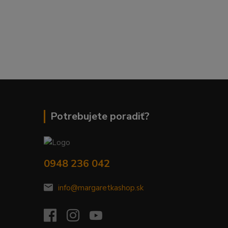
Potrebujete poradiť?
0948 236 042
info@margaretkashop.sk