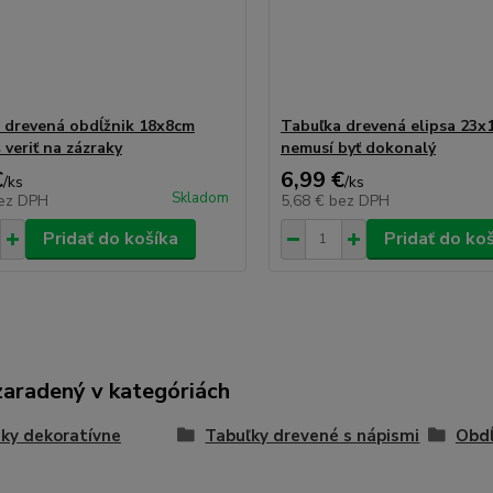
 drevená obdĺžnik 18x8cm
Tabuľka drevená elipsa 23x
 veriť na zázraky
nemusí byť dokonalý
€
6,99 €
/
ks
/
ks
Skladom
ez DPH
5,68 €
bez DPH
Pridať do košíka
Pridať do ko
zaradený v kategóriách
ky dekoratívne
Tabuľky drevené s nápismi
Obdĺ