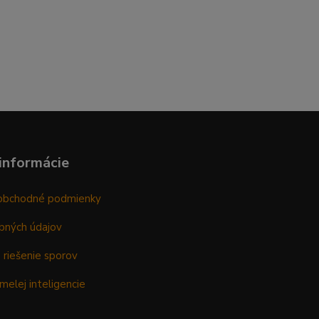
informácie
obchodné podmienky
bných údajov
 riešenie sporov
melej inteligencie