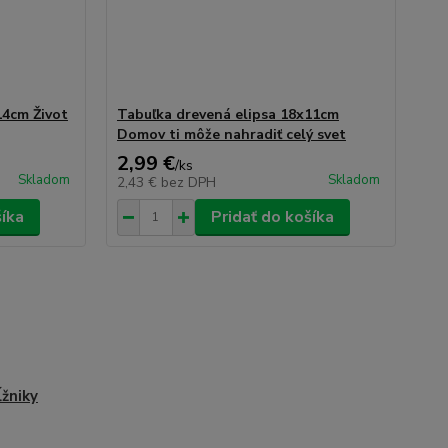
14cm Život
Tabuľka drevená elipsa 18x11cm
Domov ti môže nahradiť celý svet
2,99 €
/
ks
Skladom
Skladom
2,43 €
bez DPH
šíka
Pridať do košíka
žniky