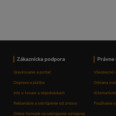
Zákaznícka podpora
Právne 
Gravírovanie a potlač
Všeobecné 
Doprava a platba
Ochrana oso
Info o tovare a objednávkach
Alternatívne
Reklamácie a odstúpenie od zmluvy
Používanie u
Online formulár na odstúpenie od kúpnej