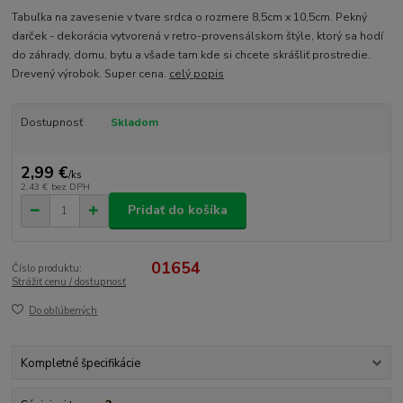
Tabuľka na zavesenie v tvare srdca o rozmere 8,5cm x 10,5cm. Pekný
darček - dekorácia vytvorená v retro-provensálskom štýle, ktorý sa hodí
do záhrady, domu, bytu a všade tam kde si chcete skrášliť prostredie.
Drevený výrobok. Super cena.
celý popis
Dostupnosť
Skladom
2,99 €
/
ks
2,43 €
bez DPH
Pridať do košíka
01654
Číslo produktu:
Strážiť cenu / dostupnosť
Do obľúbených
Kompletné špecifikácie