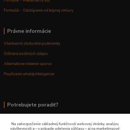
Formulár - Reklamačný list
Formulár - Odstúpenie od kúpnej zmluvy
Právne informácie
Všeobecné obchodné podmienky
Ochrana osobných údajov
Alternatívne riešenie sporov
Používanie umelej inteligencie
Potrebujete poradiť?
Na zabezpečenie základnej funkčnosti webovej stránky, analýzu
0948 236 042
návštevnosti a – v prípade udelenia súhlasu – aj na marketingové