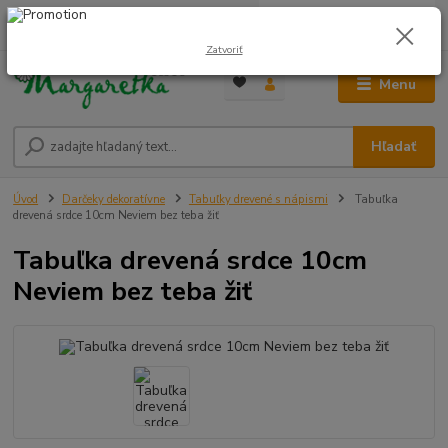
0
ks
0948 236 042
za
0,00 €
12:00-14:00
Zatvoriť
Menu
Hľadať
Úvod
Darčeky dekoratívne
Tabuľky drevené s nápismi
Tabuľka
drevená srdce 10cm Neviem bez teba žiť
Tabuľka drevená srdce 10cm
Neviem bez teba žiť