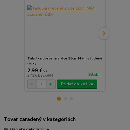
Tabuľka drevená srdce 10cm Mám studené
Tabuľka dre
rúčky
2,99 €
2,99 €
/
ks
/
ks
Skladom
2,43 €
bez DPH
2,43 €
bez D
Pridať do košíka
Tovar zaradený v kategóriách
Darčeky dekoratívne