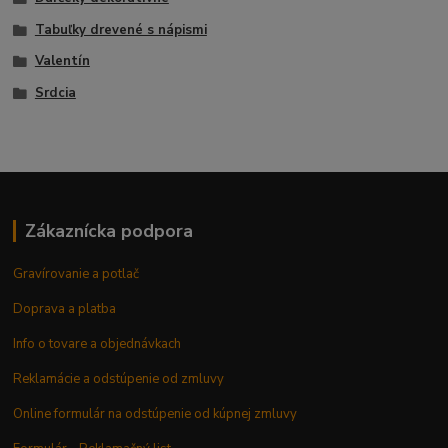
Tabuľky drevené s nápismi
Valentín
Srdcia
Zákaznícka podpora
Gravírovanie a potlač
Doprava a platba
Info o tovare a objednávkach
Reklamácie a odstúpenie od zmluvy
Online formulár na odstúpenie od kúpnej zmluvy