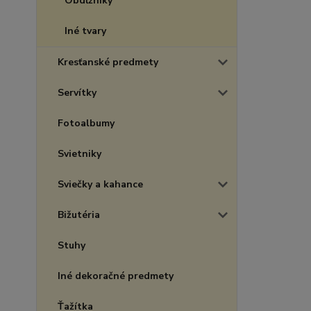
Obdĺžniky
Iné tvary
Kresťanské predmety
Servítky
Fotoalbumy
Svietniky
Sviečky a kahance
Bižutéria
Stuhy
Iné dekoračné predmety
Ťažítka