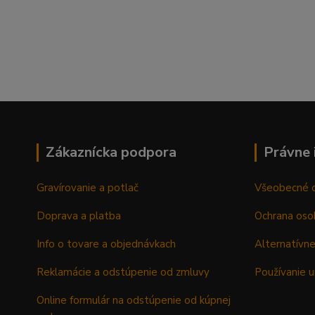
Zákaznícka podpora
Právne 
Gravírovanie a potlač
Všeobecné 
Doprava a platba
Ochrana oso
Info o tovare a objednávkach
Alternatívne
Reklamácie a odstúpenie od zmluvy
Používanie u
Online formulár na odstúpenie od kúpnej