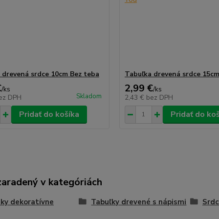
 drevená srdce 10cm Bez teba
Tabuľka drevená srdce 15cm
€
2,99 €
/
ks
/
ks
Skladom
ez DPH
2,43 €
bez DPH
Pridať do košíka
Pridať do ko
zaradený v kategóriách
ky dekoratívne
Tabuľky drevené s nápismi
Srdc