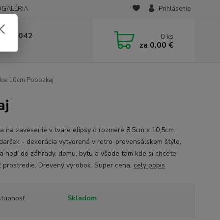
OGALÉRIA
Prihlásenie
 236 042
0
ks
za
0,00 €
-14:00
dce 10cm Pobozkaj
aj
a na zavesenie v tvare elipsy o rozmere 8,5cm x 10,5cm.
darček - dekorácia vytvorená v retro-provensálskom štýle,
sa hodí do záhrady, domu, bytu a všade tam kde si chcete
iť prostredie. Drevený výrobok. Super cena.
celý popis
tupnosť
Skladom