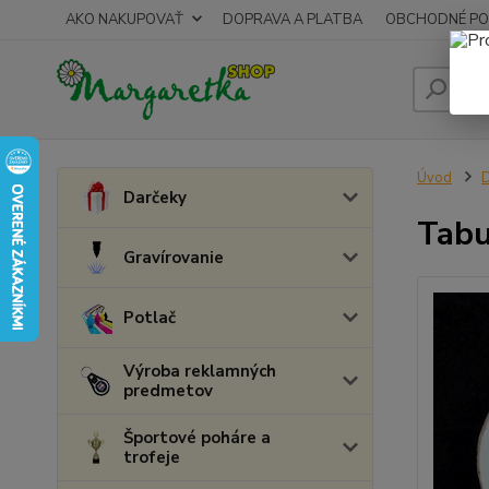
AKO NAKUPOVAŤ
DOPRAVA A PLATBA
OBCHODNÉ PO
Úvod
D
Darčeky
Tabu
Gravírovanie
Potlač
Výroba reklamných
predmetov
Športové poháre a
trofeje