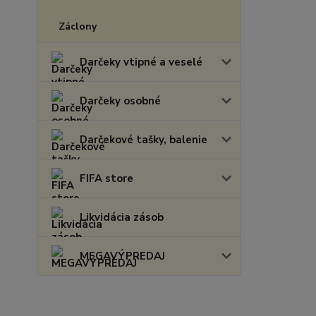
Záclony
Darčeky vtipné a veselé
Darčeky osobné
Darčekové tašky, balenie
FIFA store
Likvidácia zásob
MEGAVÝPREDAJ