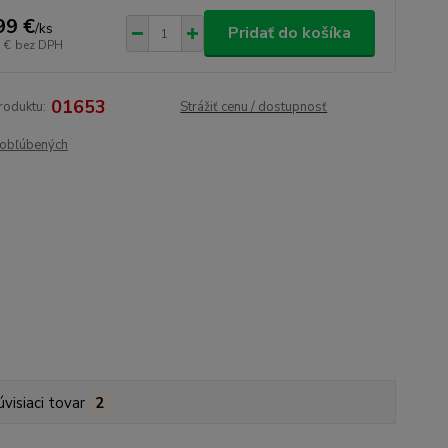
99 €
/
ks
Pridať do košíka
 €
bez DPH
01653
roduktu:
Strážiť cenu / dostupnosť
obľúbených
úvisiaci tovar
2