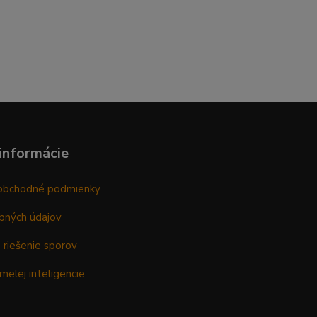
informácie
obchodné podmienky
bných údajov
 riešenie sporov
melej inteligencie