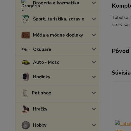
Drogéria a kozmetika
Komple
Tabuľka n
Šport, turistika, zdravie
ktorý sa 
Móda a módne doplnky
Okuliare
Pôvod 
Auto - Moto
Súvisia
Hodinky
Pet shop
Hračky
Hobby