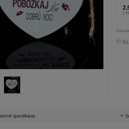
2,
2,43
Číslo p
Do 
etné špecifikácie
S