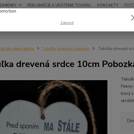
DMIENKY
REKLAMÁCIE A VRÁTENIE TOVARU
KONTAKTY
FOT
0948
Zatvoriť
Hľadať
12:00
arčeky dekoratívne
Tabuľky drevené s nápismi
Tabuľka drevená sr
ľka drevená srdce 10cm Pobozk
Tabuľk
Pekný 
ktorý 
skrášl
Dos