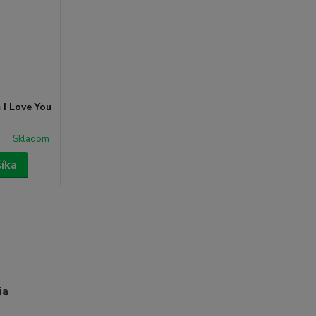
 I Love You
Skladom
šíka
ia