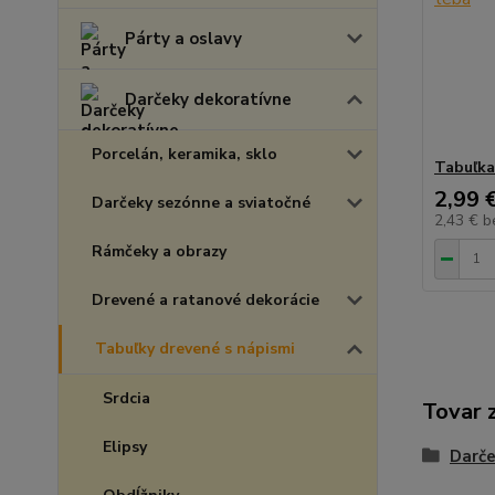
Párty a oslavy
Darčeky dekoratívne
Porcelán, keramika, sklo
Tabuľka
2,99 
Darčeky sezónne a sviatočné
2,43 €
b
Rámčeky a obrazy
Drevené a ratanové dekorácie
Tabuľky drevené s nápismi
Srdcia
Tovar 
Elipsy
Darče