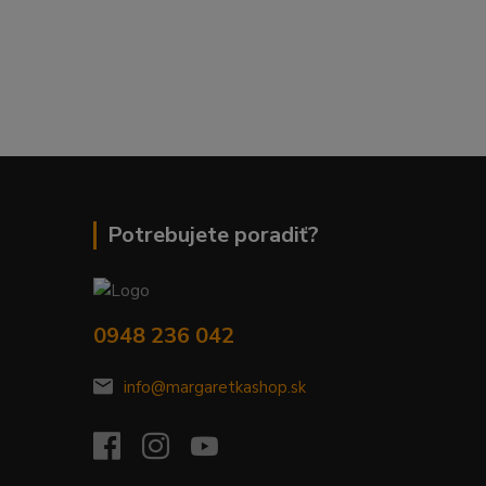
Potrebujete poradiť?
0948 236 042
info@margaretkashop.sk