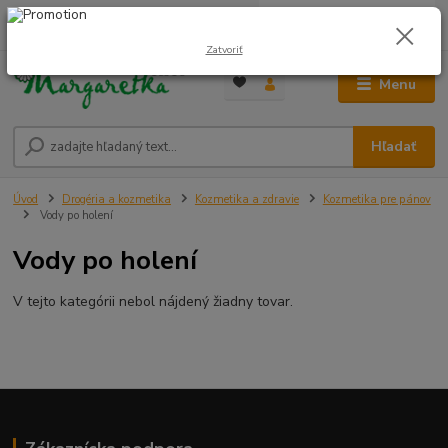
0
ks
0948 236 042
za
0,00 €
12:00-14:00
Zatvoriť
Menu
Hľadať
Úvod
Drogéria a kozmetika
Kozmetika a zdravie
Kozmetika pre pánov
Vody po holení
Vody po holení
V tejto kategórii nebol nájdený žiadny tovar.