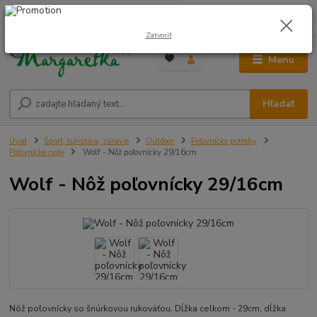
0
ks
0948 236 042
za
0,00 €
12:00-14:00
Zatvoriť
Menu
Hľadať
Úvod
Šport, turistika, zdravie
Outdoor
Poľovnícke potreby
Poľovnícke nože
Wolf - Nôž poľovnícky 29/16cm
Wolf - Nôž poľovnícky 29/16cm
Nôž poľovnícky so šnúrkovou rukoväťou. Dĺžka celkom - 29cm, dĺžka