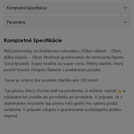
Kompletné špecifikácie
Parametre
Kompletné špecifikácie
Nôž poľovnícky so šnúrkovou rukoväťou. Dĺžka celkom - 29cm,
dĺžka čepele - 16cm. Možnosť gravírovania do nerezovej čepele
(za príplatok). Super kvalita za super cenu. Pekný darček, ktorý
poteší hlavne chlapov. Balené v praktickom púzdre.
Tovar je určený iba osobám starším ako 18 rokov!
Typ písma, ktorý chcete mať na predmete, si môžete vybrať
tu
a
následne ho uveďte do poznámky pri produkte. V prípade, že v
objednávke nezvolíte typ písma naši grafici ho vyberú podľa
uváženia. V prípade záujmu o gravírovanie požadujeme platbu
vopred.