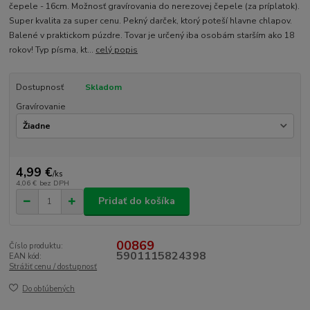
čepele - 16cm. Možnosť gravírovania do nerezovej čepele (za príplatok).
Super kvalita za super cenu. Pekný darček, ktorý poteší hlavne chlapov.
Balené v praktickom púzdre. Tovar je určený iba osobám starším ako 18
rokov! Typ písma, kt...
celý popis
Dostupnosť
Skladom
Gravírovanie
4,99 €
/
ks
4,06 €
bez DPH
Pridať do košíka
00869
Číslo produktu:
5901115824398
EAN kód:
Strážiť cenu / dostupnosť
Do obľúbených