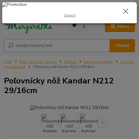
0
ks
0948 236 042
za
0,00 €
12:00-14:00
Zatvoriť
Menu
Hľadať
Úvod
Šport, turistika, zdravie
Outdoor
Poľovnícke potreby
Doplnky
pre poľovníka
Poľovnícky nôž Kandar N212 29/16cm
Poľovnícky nôž Kandar N212
29/16cm