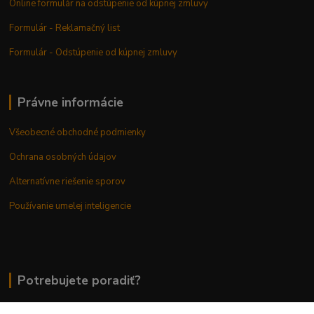
Online formulár na odstúpenie od kúpnej zmluvy
Formulár - Reklamačný list
Formulár - Odstúpenie od kúpnej zmluvy
Právne informácie
Všeobecné obchodné podmienky
Ochrana osobných údajov
Alternatívne riešenie sporov
Používanie umelej inteligencie
Potrebujete poradiť?