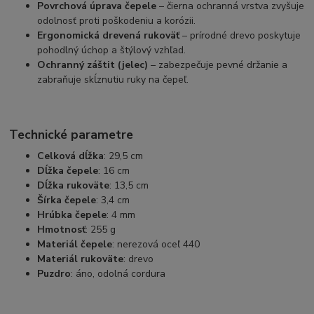
Povrchová úprava čepele
– čierna ochranná vrstva zvyšuje
odolnosť proti poškodeniu a korózii.
Ergonomická drevená rukoväť
– prírodné drevo poskytuje
pohodlný úchop a štýlový vzhľad.
Ochranný záštit (jelec)
– zabezpečuje pevné držanie a
zabraňuje skĺznutiu ruky na čepeľ.
Technické parametre
Celková dĺžka
: 29,5 cm
Dĺžka čepele
: 16 cm
Dĺžka rukoväte
: 13,5 cm
Šírka čepele
: 3,4 cm
Hrúbka čepele
: 4 mm
Hmotnosť
: 255 g
Materiál čepele
: nerezová oceľ 440
Materiál rukoväte
: drevo
Puzdro
: áno, odolná cordura