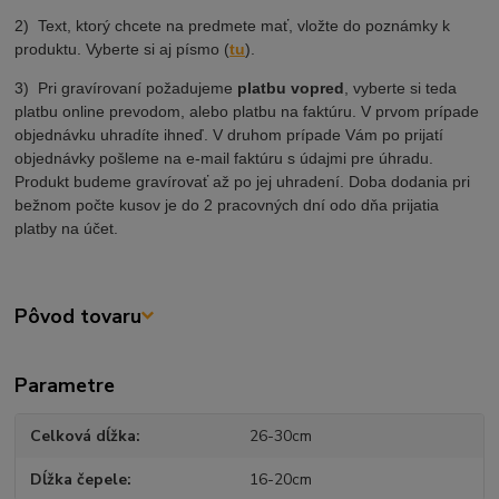
2) Text, ktorý chcete na predmete mať, vložte do poznámky k
produktu. Vyberte si aj písmo (
tu
).
3) Pri gravírovaní požadujeme
platbu vopred
, vyberte si teda
platbu online prevodom, alebo platbu na faktúru. V prvom prípade
objednávku uhradíte ihneď. V druhom prípade Vám po prijatí
objednávky pošleme na e-mail faktúru s údajmi pre úhradu.
Produkt budeme gravírovať až po jej uhradení. Doba dodania pri
bežnom počte kusov je do 2 pracovných dní odo dňa prijatia
platby na účet.
Pôvod tovaru
Parametre
Celková dĺžka
26-30cm
Dĺžka čepele
16-20cm