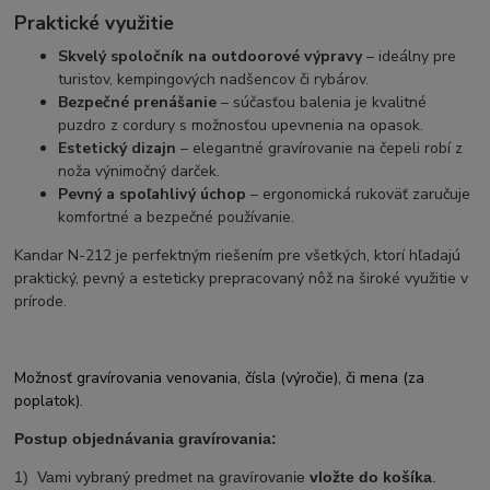
Praktické využitie
Skvelý spoločník na outdoorové výpravy
– ideálny pre
turistov, kempingových nadšencov či rybárov.
Bezpečné prenášanie
– súčasťou balenia je kvalitné
puzdro z cordury s možnosťou upevnenia na opasok.
Estetický dizajn
– elegantné gravírovanie na čepeli robí z
noža výnimočný darček.
Pevný a spoľahlivý úchop
– ergonomická rukoväť zaručuje
komfortné a bezpečné používanie.
Kandar N-212 je perfektným riešením pre všetkých, ktorí hľadajú
praktický, pevný a esteticky prepracovaný nôž na široké využitie v
prírode.
Možnosť gravírovania venovania, čísla (výročie), či mena (za
poplatok).
Postup objednávania gravírovania:
1) Vami vybraný predmet na gravírovanie
vložte do košíka
.