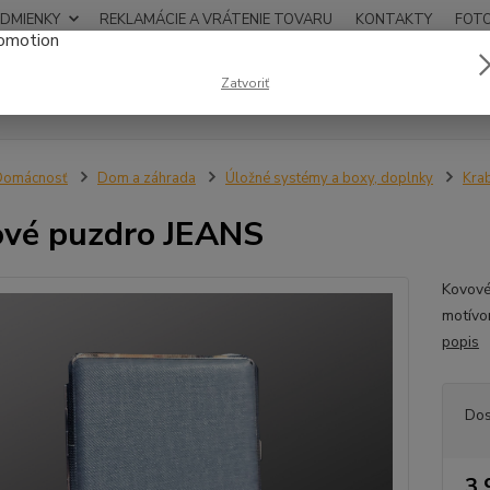
DMIENKY
REKLAMÁCIE A VRÁTENIE TOVARU
KONTAKTY
FOT
0948
Zatvoriť
Hľadať
12:00
Domácnosť
Dom a záhrada
Úložné systémy a boxy, doplnky
Krab
vé puzdro JEANS
Kovové
motívo
popis
Dos
3,