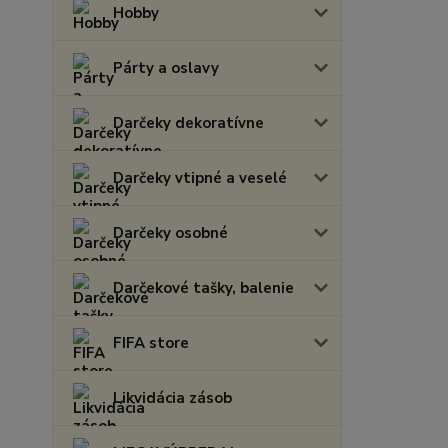
Hobby
Párty a oslavy
Darčeky dekoratívne
Darčeky vtipné a veselé
Darčeky osobné
Darčekové tašky, balenie
FIFA store
Likvidácia zásob