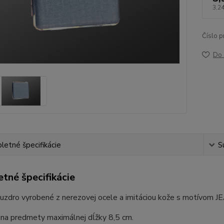
3,24
Číslo p
Do 
etné špecifikácie
S
tné špecifikácie
uzdro vyrobené z nerezovej ocele a imitáciou kože s motívom J
 na predmety maximálnej dĺžky 8,5 cm.