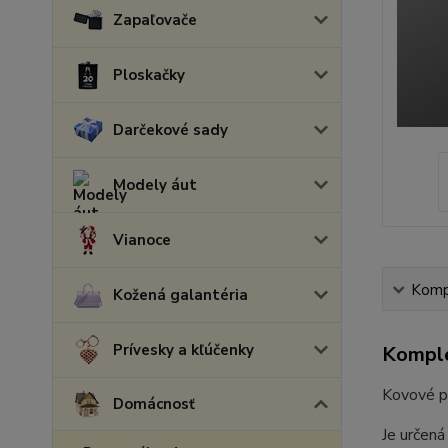
Zapaľovače
Ploskačky
Darčekové sady
Modely áut
Vianoce
Kompl
Kožená galantéria
Prívesky a kľúčenky
Komple
Kovové p
Domácnosť
Je určená