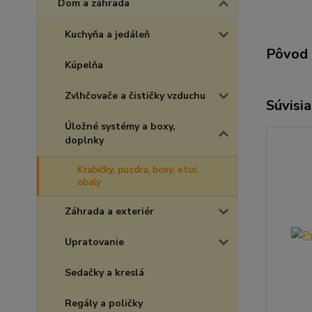
Dom a záhrada
Kuchyňa a jedáleň
Pôvod 
Kúpelňa
Zvlhčovače a čističky vzduchu
Súvisia
Úložné systémy a boxy,
doplnky
Krabičky, puzdra, boxy, etui,
obaly
Záhrada a exteriér
Upratovanie
Sedačky a kreslá
Regály a poličky