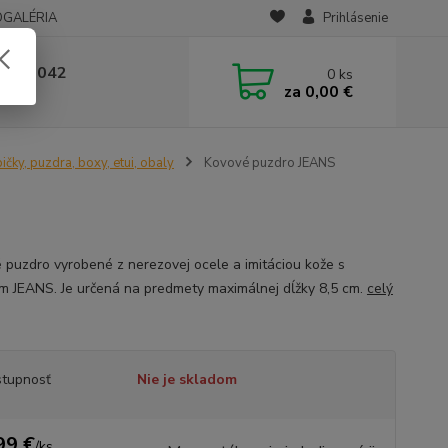
OGALÉRIA
Prihlásenie
 236 042
0
ks
za
0,00 €
-14:00
ičky, puzdra, boxy, etui, obaly
Kovové puzdro JEANS
 puzdro vyrobené z nerezovej ocele a imitáciou kože s
m JEANS. Je určená na predmety maximálnej dĺžky 8,5 cm.
celý
tupnosť
Nie je skladom
99 €
/
ks