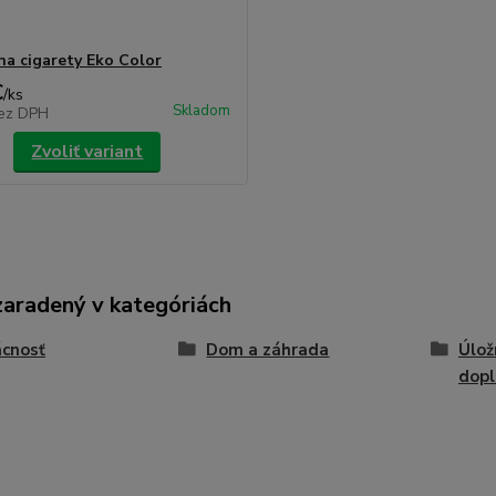
na cigarety Eko Color
€
/
ks
Skladom
ez DPH
Zvoliť variant
zaradený v kategóriách
cnosť
Dom a záhrada
Úlož
dopl