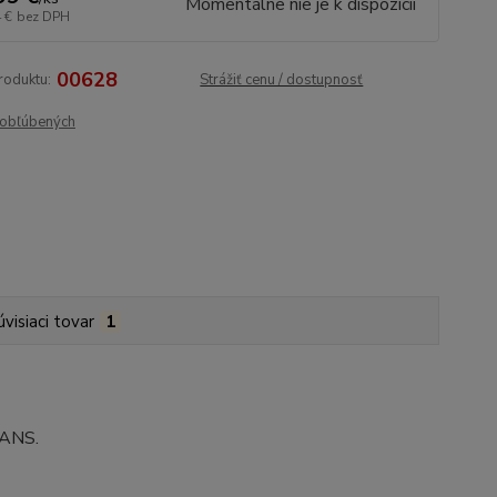
Momentálne nie je k dispozícii
 €
bez DPH
00628
roduktu:
Strážiť cenu / dostupnosť
obľúbených
úvisiaci tovar
1
EANS.