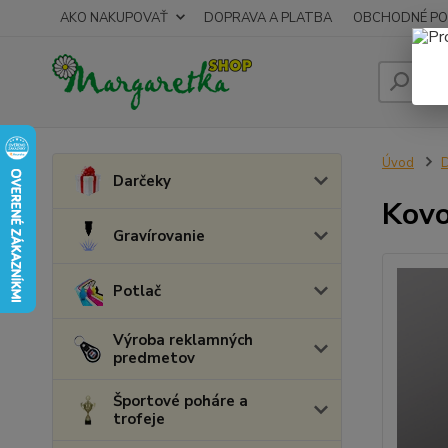
AKO NAKUPOVAŤ
DOPRAVA A PLATBA
OBCHODNÉ PO
Úvod
Darčeky
Kovo
Gravírovanie
Potlač
Výroba reklamných
predmetov
Športové poháre a
trofeje