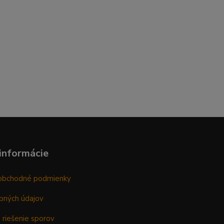
informácie
obchodné podmienky
bných údajov
 riešenie sporov