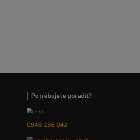
Potrebujete poradiť?
0948 236 042
info@margaretkashop.sk