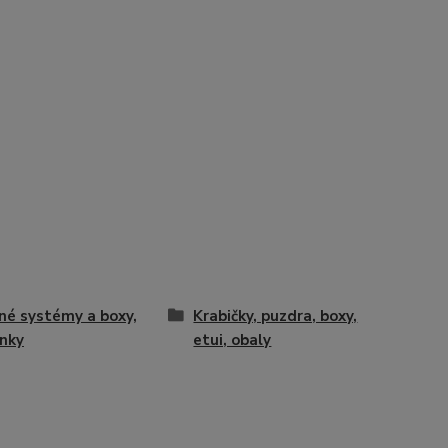
né systémy a boxy,
Krabičky, puzdra, boxy,
nky
etui, obaly