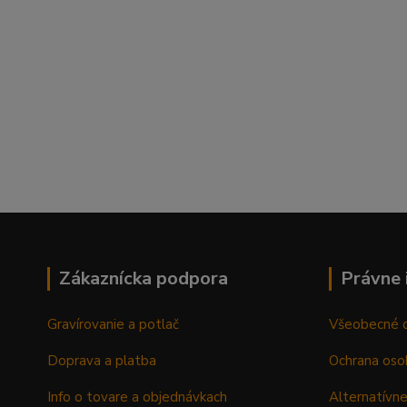
Zákaznícka podpora
Právne 
Gravírovanie a potlač
Všeobecné 
Doprava a platba
Ochrana oso
Info o tovare a objednávkach
Alternatívne