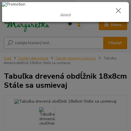
0
ks
0948 236 042
za
0,00 €
12:00-14:00
Zatvoriť
Menu
Hľadať
Úvod
Darčeky dekoratívne
Tabuľky drevené s nápismi
Tabuľka
drevená obdĺžnik 18x8cm Stále sa usmievaj
Tabuľka drevená obdĺžnik 18x8cm
Stále sa usmievaj