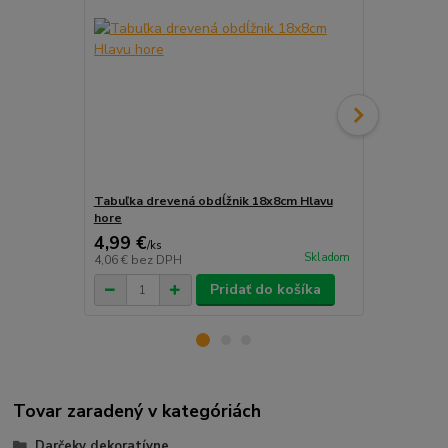
Tabuľka drevená obdĺžnik 18x8cm Hlavu
Tabuľka dre
hore
ideálna
4,99 €
2,99 €
/
ks
/
ks
Skladom
4,06 €
bez DPH
2,43 €
bez D
Pridať do košíka
Tovar zaradený v kategóriách
Darčeky dekoratívne