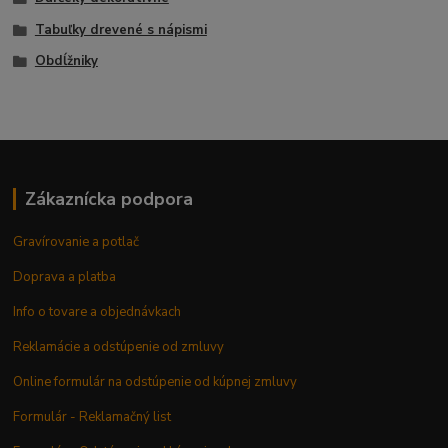
Tabuľky drevené s nápismi
Obdĺžniky
Zákaznícka podpora
Gravírovanie a potlač
Doprava a platba
Info o tovare a objednávkach
Reklamácie a odstúpenie od zmluvy
Online formulár na odstúpenie od kúpnej zmluvy
Formulár - Reklamačný list