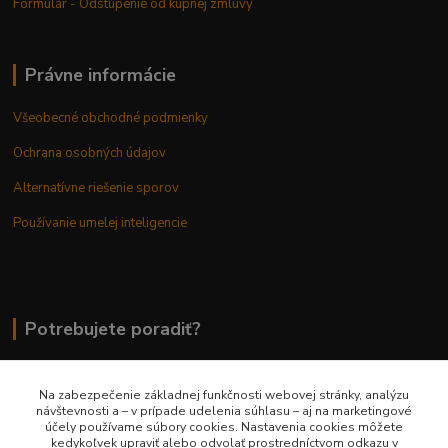
Formulár - Odstúpenie od kúpnej zmluvy
Právne informácie
Všeobecné obchodné podmienky
Ochrana osobných údajov
Alternatívne riešenie sporov
Používanie umelej inteligencie
Potrebujete poradiť?
Na zabezpečenie základnej funkčnosti webovej stránky, analýzu
0948 236 042
návštevnosti a – v prípade udelenia súhlasu – aj na marketingové
účely používame súbory cookies. Nastavenia cookies môžete
kedykoľvek upraviť alebo odvolať prostredníctvom odkazu v