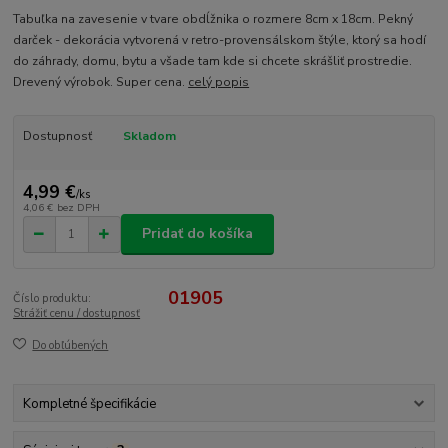
Tabuľka na zavesenie v tvare obdĺžnika o rozmere 8cm x 18cm. Pekný
darček - dekorácia vytvorená v retro-provensálskom štýle, ktorý sa hodí
do záhrady, domu, bytu a všade tam kde si chcete skrášliť prostredie.
Drevený výrobok. Super cena.
celý popis
Dostupnosť
Skladom
4,99 €
/
ks
4,06 €
bez DPH
Pridať do košíka
01905
Číslo produktu:
Strážiť cenu / dostupnosť
Do obľúbených
Kompletné špecifikácie