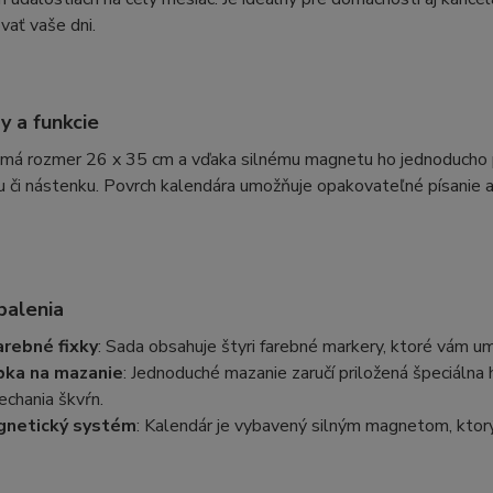
vať vaše dni.
 a funkcie
má rozmer 26 x 35 cm a vďaka silnému magnetu ho jednoducho pr
u či nástenku. Povrch kalendára umožňuje opakovateľné písanie a 
balenia
arebné fixky
: Sada obsahuje štyri farebné markery, ktoré vám u
ka na mazanie
: Jednoduché mazanie zaručí priložená špeciáln
echania škvŕn.
gnetický systém
: Kalendár je vybavený silným magnetom, ktor