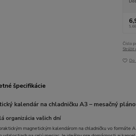
Dos
6,
5,68
Číslo p
Strážiť
Do 
tné špecifikácie
ický kalendár na chladničku A3 – mesačný plán
á organizácia vašich dní
praktickým magnetickým kalendárom na chladničku vo formáte A3
h udalostiach na celý mesiac. Je ideálny pre domácnosti aj kanc