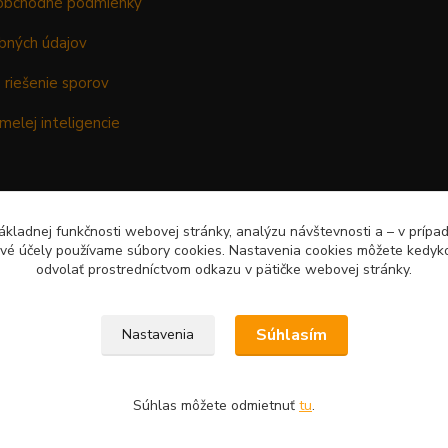
obchodné podmienky
bných údajov
 riešenie sporov
melej inteligencie
kladnej funkčnosti webovej stránky, analýzu návštevnosti a – v prípa
ové účely používame súbory cookies. Nastavenia cookies môžete kedyko
odvolať prostredníctvom odkazu v pätičke webovej stránky.
Súhlasím
Nastavenia
Súhlas môžete odmietnuť
tu
.