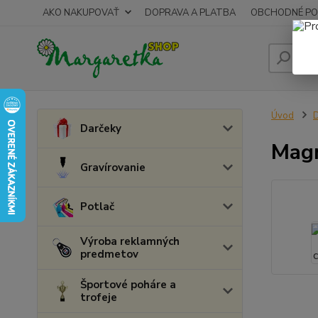
AKO NAKUPOVAŤ
DOPRAVA A PLATBA
OBCHODNÉ PO
Úvod
Darčeky
Magn
Gravírovanie
Potlač
Výroba reklamných
predmetov
Športové poháre a
trofeje