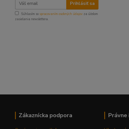
Prihlásiť sa
Súhlasím so
spracovaním osobných údajov
za účelom
zasielania newslettera.
Zákaznícka podpora
Právne 