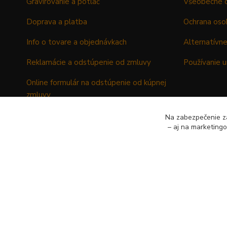
Gravírovanie a potlač
Všeobecné 
Doprava a platba
Ochrana oso
Info o tovare a objednávkach
Alternatívne
Reklamácie a odstúpenie od zmluvy
Používanie u
Online formulár na odstúpenie od kúpnej
zmluvy
Formulár - Reklamačný list
Na zabezpečenie zá
– aj na marketing
Formulár - Odstúpenie od kúpnej zmluvy