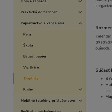
Dom a záhrada
zorganizo
Praktická domácnosť
Papiernictvo a kancelária
Rozmery
Perá
Kalendár 
chladničk
Škola
plánoch.
Baliaci papier
Vizitkáre
Súčasť 
Doplnky
4 f
Hub
Knihy
zan
Ma
Mobilné telefóny-príslušenstvo
Počítač a príslušenstvo