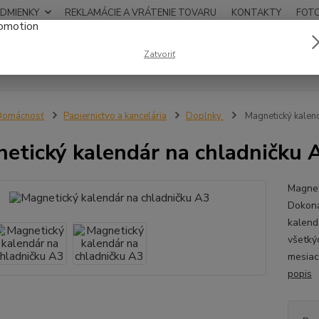
DMIENKY
REKLAMÁCIE A VRÁTENIE TOVARU
KONTAKTY
FOT
0948
Zatvoriť
Hľadať
12:00
Domácnosť
Papiernictvo a kancelária
Doplnky
Magnetický kalend
etický kalendár na chladničku 
Magnet
Dokona
kalend
všetký
mesiac.
popis