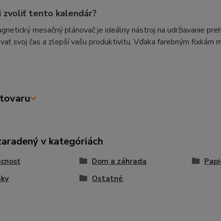
i zvoliť tento kalendár?
netický mesačný plánovač je ideálny nástroj na udržiavanie pr
vať svoj čas a zlepší vašu produktivitu. Vďaka farebným fixkám m
tovaru
zaradený v kategóriách
cnosť
Dom a záhrada
Papi
nky
Ostatné