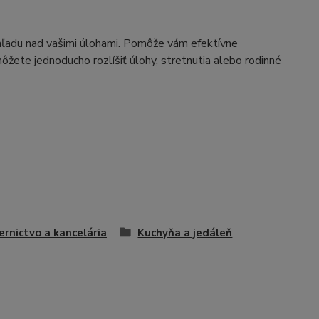
ehľadu nad vašimi úlohami. Pomôže vám efektívne
ôžete jednoducho rozlíšiť úlohy, stretnutia alebo rodinné
ernictvo a kancelária
Kuchyňa a jedáleň