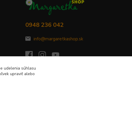
0948 236 042
info@margaretkashop.sk
de udelenia súhlasu
ľvek upraviť alebo
Vytvorené na
Eshop-rychlo.sk