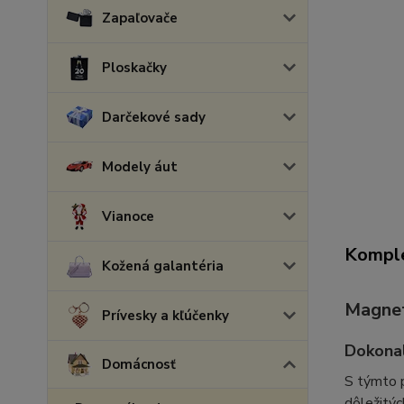
Zapaľovače
Ploskačky
Darčekové sady
Modely áut
Vianoce
Komple
Kožená galantéria
Magnet
Prívesky a kľúčenky
Dokonal
Domácnosť
S týmto 
dôležitýc