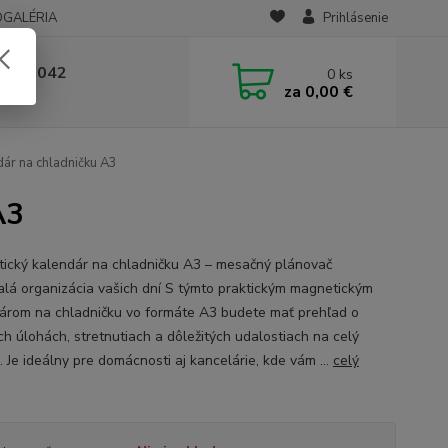
OGALÉRIA
Prihlásenie
 236 042
0
ks
za
0,00 €
-14:00
ár na chladničku A3
A3
ický kalendár na chladničku A3 – mesačný plánovač
lá organizácia vašich dní S týmto praktickým magnetickým
árom na chladničku vo formáte A3 budete mať prehľad o
ch úlohách, stretnutiach a dôležitých udalostiach na celý
 Je ideálny pre domácnosti aj kancelárie, kde vám ...
celý