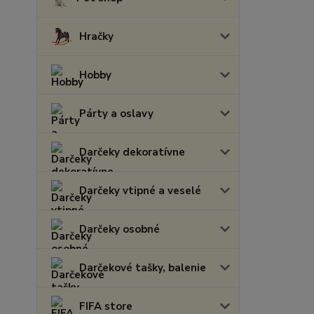
Hračky
Hobby
Párty a oslavy
Darčeky dekoratívne
Darčeky vtipné a veselé
Darčeky osobné
Darčekové tašky, balenie
FIFA store