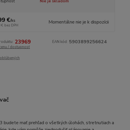
tupnosť
Nie je skladom
99 €
/
ks
Momentálne nie je k dispozícii
 €
bez DPH
23969
5903899256624
roduktu:
EAN kód:
 cenu / dostupnosť
obľúbených
ovač
 budete mať prehľad o všetkých úlohách, stretnutiach a
elárie, kde vám pomôže zjednodušiť plánovanie a