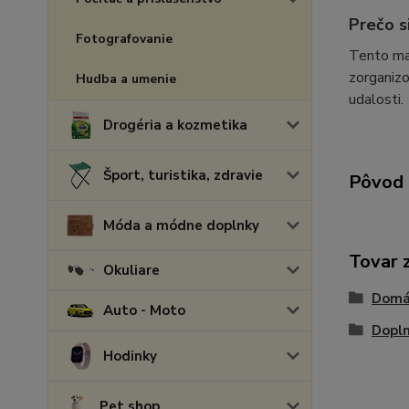
Prečo s
Fotografovanie
Tento mag
zorganizo
Hudba a umenie
udalosti.
Drogéria a kozmetika
Šport, turistika, zdravie
Pôvod 
Móda a módne doplnky
Tovar 
Okuliare
Domá
Auto - Moto
Dopl
Hodinky
Pet shop