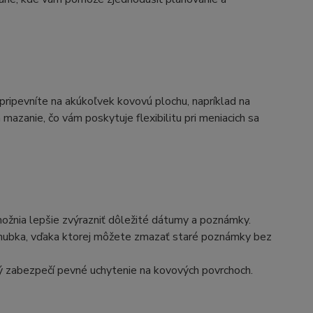
ipevníte na akúkoľvek kovovú plochu, napríklad na
mazanie, čo vám poskytuje flexibilitu pri meniacich sa
možnia lepšie zvýrazniť dôležité dátumy a poznámky.
a hubka, vďaka ktorej môžete zmazať staré poznámky bez
ý zabezpečí pevné uchytenie na kovových povrchoch.