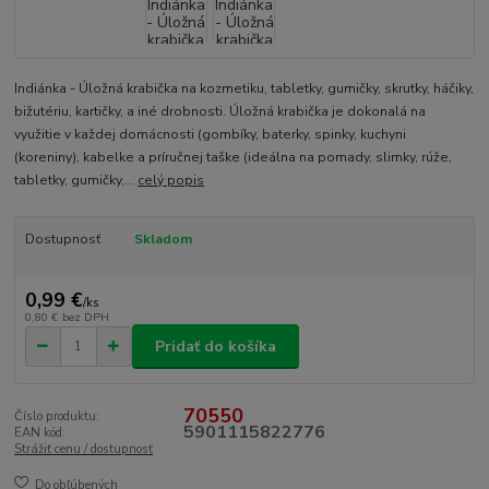
Indiánka - Úložná krabička na kozmetiku, tabletky, gumičky, skrutky, háčiky,
bižutériu, kartičky, a iné drobnosti. Úložná krabička je dokonalá na
využitie v každej domácnosti (gombíky, baterky, spinky, kuchyni
(koreniny), kabelke a príručnej taške (ideálna na pomady, slimky, rúže,
tabletky, gumičky,...
celý popis
Dostupnosť
Skladom
0,99 €
/
ks
0,80 €
bez DPH
Pridať do košíka
70550
Číslo produktu:
5901115822776
EAN kód:
Strážiť cenu / dostupnosť
Do obľúbených