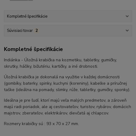
Kompletné špecifikácie
Súvisiaci tovar
2
Kompletné špecifikácie
Indiánka - Úložná krabička na kozmetiku, tabletky, gumičky,
skrutky, háčiky, bižutériu, kartičky, a iné drobnosti.
Úložná krabička je dokonalá na využitie v každej domácnosti
(gombíky, baterky, spinky, kuchyni (koreniny), kabelke a príručnej
taške (ideálna na pomady, slimky, rúže, tabletky, gumičky, sponky).
Ideálna je pre ľudí, ktorí majú veľa malých predmetov, a zároveň
majú radi poriadok, ale aj cestovateľov, turistov, rybárov, domácich
majstrov, zberateľov, elektrikárov, dievčatá aj chlapcov.
Rozmery krabičky sú : 93 x 70 x 27 mm.