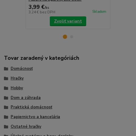
3,99 €
1,69 €
/
ks
/
ks
Skladom
3,24 €
bez DPH
1,37 €
bez D
Zvoliť variant
Tovar zaradený v kategóriách
Domácnosť
Hračky
Hobby
Dom a záhrada
Praktická domácnosť
Papiernictvo a kancelária
Ostatné hračky