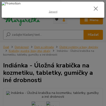
0
ks
0948 236 042
za
0,00 €
12:00-14:00
Zatvoriť
Menu
Hľadať
Úvod
Domácnosť
Dom a záhrada
Úložné systémy a boxy, doplnky
Krabičky, puzdra, boxy, etui, obaly
Indiánka - Úložná krabička na
kozmetiku, tabletky, gumičky a iné drobnosti
Indiánka - Úložná krabička na
kozmetiku, tabletky, gumičky a
iné drobnosti