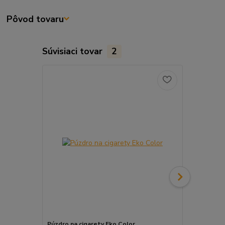
Pôvod tovaru
Súvisiaci tovar
2
Púzdro na cigarety Eko Color
Kovová krab