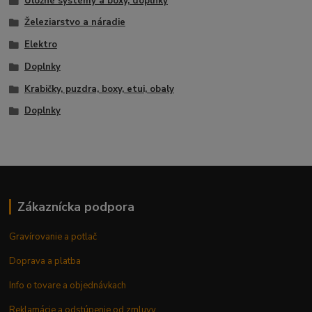
Úložné systémy a boxy, doplnky
Železiarstvo a náradie
Elektro
Doplnky
Krabičky, puzdra, boxy, etui, obaly
Doplnky
Zákaznícka podpora
Gravírovanie a potlač
Doprava a platba
Info o tovare a objednávkach
Reklamácie a odstúpenie od zmluvy