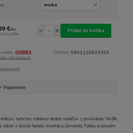
ba
99 €
/
ks
Pridať do košíka
 €
bez DPH
00883
5901115823353
roduktu:
EAN kód:
 cenu / dostupnosť
obľúbených
Parametre
vníkov, turistov, rybárov alebo vodičov z povolania. Nožík
výber z dvoch farieb, modrej a červenej. Farbu si prosím