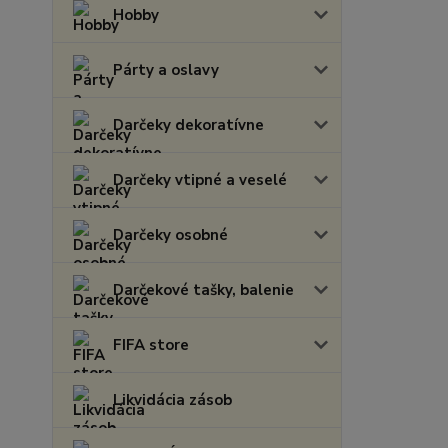
Hobby
Párty a oslavy
Darčeky dekoratívne
Darčeky vtipné a veselé
Darčeky osobné
Darčekové tašky, balenie
FIFA store
Likvidácia zásob