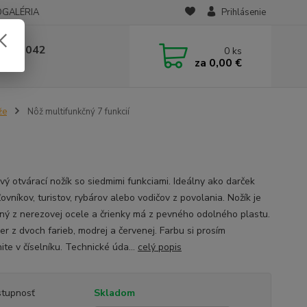
OGALÉRIA
Prihlásenie
 236 042
0
ks
za
0,00 €
-14:00
že
Nôž multifunkčný 7 funkcií
vý otvárací nožík so siedmimi funkciami. Ideálny ako darček
ovníkov, turistov, rybárov alebo vodičov z povolania. Nožík je
ný z nerezovej ocele a črienky má z pevného odolného plastu.
er z dvoch farieb, modrej a červenej. Farbu si prosím
ite v číselníku. Technické úda...
celý popis
tupnosť
Skladom