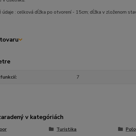
 v číselníku.
 údaje : celková dĺžka po otvorení - 15cm; dĺžka v zloženom st
tovaru
etre
funkcií
7
zaradený v kategóriách
oor
Turistika
Poľo