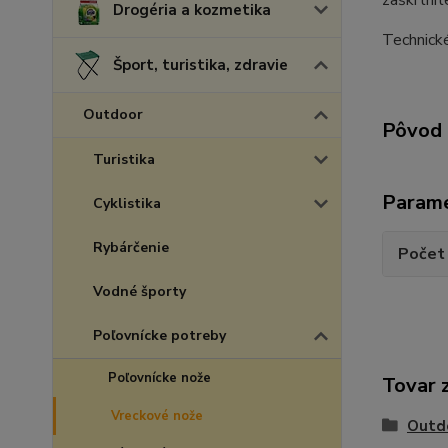
zaškrtnite
Drogéria a kozmetika
Technické
Šport, turistika, zdravie
Outdoor
Pôvod 
Turistika
Param
Cyklistika
Rybárčenie
Počet 
Vodné športy
Poľovnícke potreby
Poľovnícke nože
Tovar 
Vreckové nože
Outd