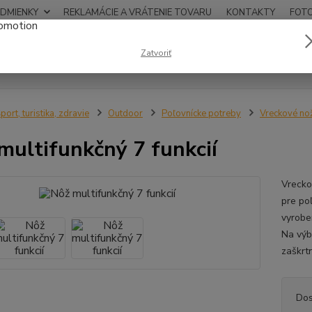
DMIENKY
REKLAMÁCIE A VRÁTENIE TOVARU
KONTAKTY
FOT
0948
Zatvoriť
Hľadať
12:00
port, turistika, zdravie
Outdoor
Poľovnícke potreby
Vreckové no
multifunkčný 7 funkcií
Vrecko
pre poľ
vyrobe
Na výb
zaškrtn
Dos