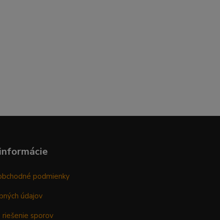
informácie
obchodné podmienky
bných údajov
 riešenie sporov