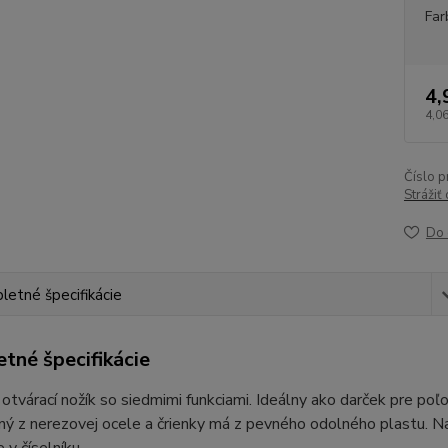
Far
4,
4,06
Číslo p
Strážiť
Do 
etné špecifikácie
tné špecifikácie
otvárací nožík so siedmimi funkciami. Ideálny ako darček pre poľo
ný z nerezovej ocele a črienky má z pevného odolného plastu. Na 