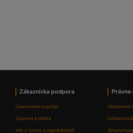
Zákaznícka podpora
Právne 
Gravírovanie a potlač
Všeobecné 
Doprava a platba
Ochrana oso
Info o tovare a objednávkach
Alternatívne