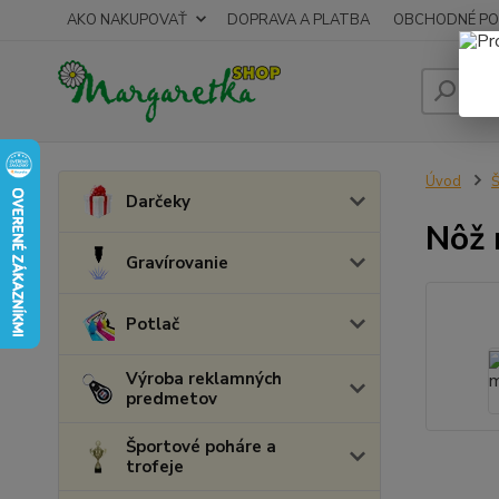
AKO NAKUPOVAŤ
DOPRAVA A PLATBA
OBCHODNÉ PO
Úvod
Š
Darčeky
Nôž 
Gravírovanie
Potlač
Výroba reklamných
predmetov
Športové poháre a
trofeje