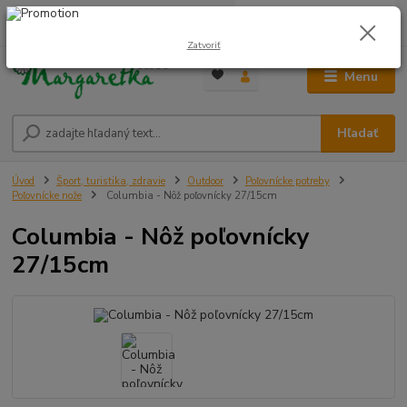
0
ks
0948 236 042
za
0,00 €
12:00-14:00
Zatvoriť
Menu
Hľadať
Úvod
Šport, turistika, zdravie
Outdoor
Poľovnícke potreby
Poľovnícke nože
Columbia - Nôž poľovnícky 27/15cm
Columbia - Nôž poľovnícky
27/15cm