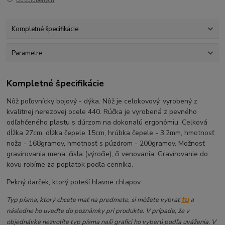
Do obľúbených
Kompletné špecifikácie
Parametre
Kompletné špecifikácie
Nôž poľovnícky bojový - dýka. Nôž je celokovový, vyrobený z
kvalitnej nerezovej ocele 440. Rúčka je vyrobená z pevného
odľahčeného plastu s dúrzom na dokonalú ergonómiu. Celková
dĺžka 27cm, dĺžka čepele 15cm, hrúbka čepele - 3,2mm, hmotnosť
noža - 168gramov, hmotnosť s púzdrom - 200gramov. Možnosť
gravírovania mena, čísla (výročie), či venovania. Gravírovanie do
kovu robíme za poplatok podľa cenníka.
Pekný darček, ktorý poteší hlavne chlapov.
tu
Typ písma, ktorý chcete mať na predmete, si môžete vybrať
a
následne ho uveďte do poznámky pri produkte. V prípade, že v
objednávke nezvolíte typ písma naši grafici ho vyberú podľa uváženia. V