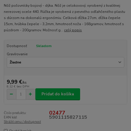
Nôž poľovnícky bojový - dýka. Nôž je celokovový, vyrobený z kvalitnej
nerezovej ocele 440. Rúčka je vyrobená z pevného odľahčeného plastu
s dúrzom na dokonalú ergonómiu. Celková dĺžka 27cm, dĺžka čepele
15cm, hrúbka čepele - 3,2mm, hmotnosť noža - 168gramov, hmotnosť s
púzdrom - 200gramov. Možnosť g...
celý popis
Dostupnosť
Skladom
Gravírovanie
9,99 €
/
ks
8,12 €
bez DPH
Pridať do košíka
02477
Číslo produktu:
5901115827115
EAN kód:
Strážiť cenu / dostupnosť