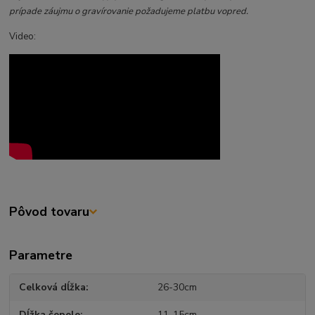
prípade záujmu o gravírovanie požadujeme platbu vopred.
Video:
Pôvod tovaru
Parametre
Celková dĺžka
26-30cm
Dĺžka čepele
11-15cm