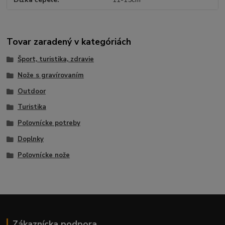
Tovar zaradený v kategóriách
Šport, turistika, zdravie
Nože s gravírovaním
Outdoor
Turistika
Poľovnícke potreby
Doplnky
Poľovnícke nože
Zákaznícka podpora