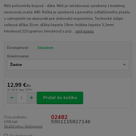
Nôž poľovnícky bojový - dýka. Nôž je celokovový, vyrobený z kvalitnej
nerezovej ocele 440. Rúčka je vyrobená z pevného odľahčeného plastu
s vykrojením na ukazovák pre dokonalú ergonómiu. Technické údaje :
celková dĺžka 31cm; dĺžka čepele 19cm; hrúbka čepele 3,2mm;
hmotnosť 210 gramov; hmotnosť s púz...
celý popis
Dostupnosť
Skladom
Gravírovanie
12,99 €
/
ks
10,56 €
bez DPH
Pridať do košíka
02482
Číslo produktu:
5901115827146
EAN kód:
Strážiť cenu / dostupnosť