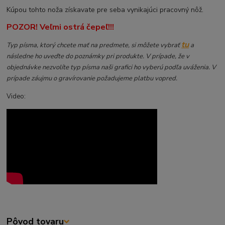
Kúpou tohto noža získavate pre seba vynikajúci pracovný nôž.
POZOR! Veľmi ostrá čepeľ!!!
tu
Typ písma, ktorý chcete mať na predmete, si môžete vybrať
a
následne ho uveďte do poznámky pri produkte. V prípade, že v
objednávke nezvolíte typ písma naši grafici ho vyberú podľa uváženia. V
prípade záujmu o gravírovanie požadujeme platbu vopred.
Video:
Pôvod tovaru