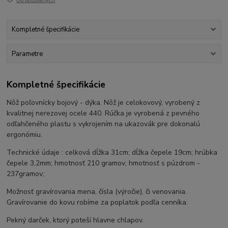
Do obľúbených
Kompletné špecifikácie
Parametre
Kompletné špecifikácie
Nôž poľovnícky bojový - dýka. Nôž je celokovový, vyrobený z
kvalitnej nerezovej ocele 440. Rúčka je vyrobená z pevného
odľahčeného plastu s vykrojením na ukazovák pre dokonalú
ergonómiu.
Technické údaje : celková dĺžka 31cm; dĺžka čepele 19cm; hrúbka
čepele 3,2mm; hmotnosť 210 gramov; hmotnosť s púzdrom -
237gramov;
Možnosť gravírovania mena, čísla (výročie), či venovania.
Gravírovanie do kovu robíme za poplatok podľa cenníka.
Pekný darček, ktorý poteší hlavne chlapov.