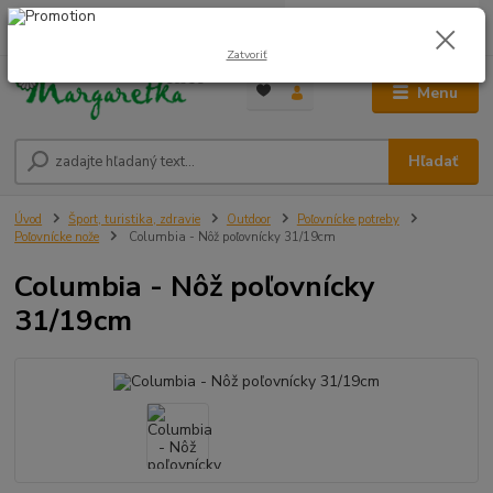
0
ks
0948 236 042
za
0,00 €
12:00-14:00
Zatvoriť
Menu
Hľadať
Úvod
Šport, turistika, zdravie
Outdoor
Poľovnícke potreby
Poľovnícke nože
Columbia - Nôž poľovnícky 31/19cm
Columbia - Nôž poľovnícky
31/19cm