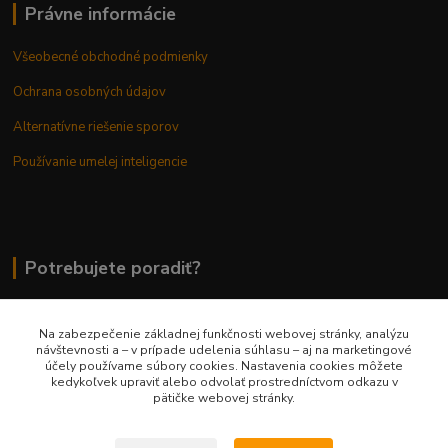
Právne informácie
Všeobecné obchodné podmienky
Ochrana osobných údajov
Alternatívne riešenie sporov
Používanie umelej inteligencie
Potrebujete poradiť?
Na zabezpečenie základnej funkčnosti webovej stránky, analýzu
0948 236 042
návštevnosti a – v prípade udelenia súhlasu – aj na marketingové
účely používame súbory cookies. Nastavenia cookies môžete
kedykoľvek upraviť alebo odvolať prostredníctvom odkazu v
info@margaretkashop.sk
pätičke webovej stránky.