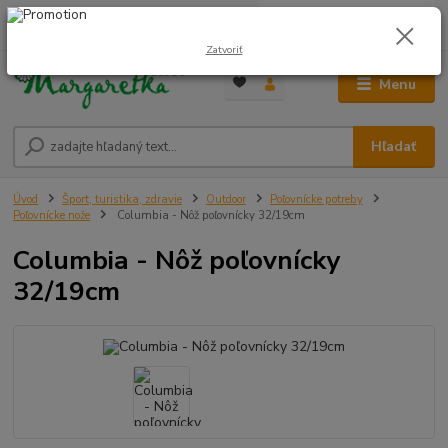
0
ks
0948 236 042
za
0,00 €
12:00-14:00
Zatvoriť
Menu
Hľadať
Úvod
Šport, turistika, zdravie
Outdoor
Poľovnícke potreby
Poľovnícke nože
Columbia - Nôž poľovnícky 32/19cm
Columbia - Nôž poľovnícky
32/19cm