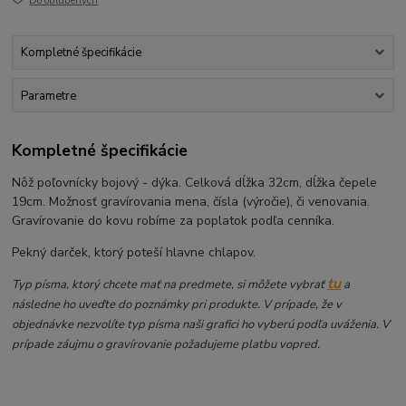
Do obľúbených
Kompletné špecifikácie
Parametre
Kompletné špecifikácie
Nôž poľovnícky bojový - dýka. Celková dĺžka 32cm, dĺžka čepele
19cm. Možnosť gravírovania mena, čísla (výročie), či venovania.
Gravírovanie do kovu robíme za poplatok podľa cenníka.
Pekný darček, ktorý poteší hlavne chlapov.
tu
Typ písma, ktorý chcete mať na predmete, si môžete vybrať
a
následne ho uveďte do poznámky pri produkte. V prípade, že v
objednávke nezvolíte typ písma naši grafici ho vyberú podľa uváženia. V
prípade záujmu o gravírovanie požadujeme platbu vopred.