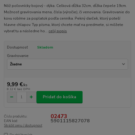
Nôž poľovnícky bojový - dýka. Celková dĺžka 32cm, dĺžka čepele 19cm.
Možnosť gravírovania mena, čísla (výročie), či venovania. Gravírovanie do
kovu robíme za poplatok podľa cenníka. Pekný darček, ktorý poteší
hlavne chlapov. Typ písma, ktorý chcete mať na predmete, si môžete
vybrať tu a následne ho...
celý popis
Dostupnosť
Skladom
Gravírovanie
9,99 €
/
ks
8,12 €
bez DPH
Pridať do košíka
02473
Číslo produktu:
5901115827078
EAN kód:
Strážiť cenu / dostupnosť