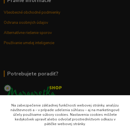
Právne informácie
Všeobecné obchodné podmienky
Ochrana osobných údajov
Alternatívne riešenie sporov
Používanie umelej inteligencie
Potrebujete poradiť?
Na zabezpečenie základnej funkčnosti webovej stránky, analýzu
0948 236 042
návštevnosti a – v prípade udelenia súhlasu – aj na marketingové
účely používame súbory cookies. Nastavenia cookies môžete
kedykoľvek upraviť alebo odvolať prostredníctvom odkazu v
info@margaretkashop.sk
pätičke webovej stránky.