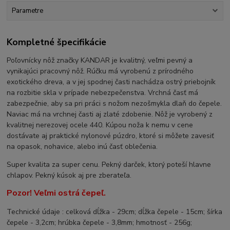
Parametre
Kompletné špecifikácie
Poľovnícky nôž značky KANDAR je kvalitný, veľmi pevný a
vynikajúci pracovný nôž. Rúčku má vyrobenú z prírodného
exotického dreva, a v jej spodnej časti nachádza ostrý priebojník
na rozbitie skla v prípade nebezpečenstva. Vrchná časť má
zabezpečnie, aby sa pri práci s nožom nezošmykla dlaň do čepele.
Naviac má na vrchnej časti aj zlaté zdobenie. Nôž je vyrobený z
kvalitnej nerezovej ocele 440. Kúpou noža k nemu v cene
dostávate aj praktické nylonové púzdro, ktoré si môžete zavesiť
na opasok, nohavice, alebo inú časť oblečenia.
Super kvalita za super cenu. Pekný darček, ktorý poteší hlavne
chlapov. Pekný kúsok aj pre zberateľa.
Pozor! Veľmi ostrá čepeľ.
Technické údaje : celková dĺžka - 29cm; dĺžka čepele - 15cm; šírka
čepele - 3,2cm; hrúbka čepele - 3,8mm; hmotnosť - 256g;