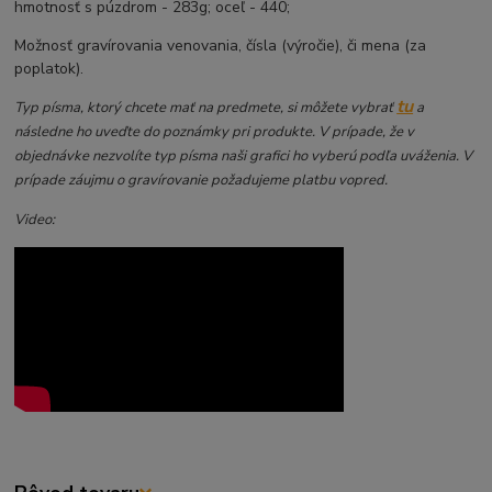
hmotnosť s púzdrom - 283g; oceľ - 440;
Možnosť gravírovania venovania, čísla (výročie), či mena (za
poplatok).
tu
Typ písma, ktorý chcete mať na predmete, si môžete vybrať
a
následne ho uveďte do poznámky pri produkte. V prípade, že v
objednávke nezvolíte typ písma naši grafici ho vyberú podľa uváženia. V
prípade záujmu o gravírovanie požadujeme platbu vopred.
Video: