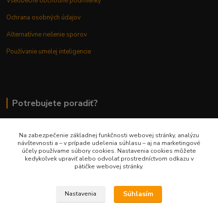
Všeobecné obchodné podmienky
Ochrana osobných údajov
Alternatívne riešenie sporov
Používanie umelej inteligencie
Potrebujete poradiť?
Na zabezpečenie základnej funkčnosti webovej stránky, analýzu
0948 236 042
návštevnosti a – v prípade udelenia súhlasu – aj na marketingové
účely používame súbory cookies. Nastavenia cookies môžete
kedykoľvek upraviť alebo odvolať prostredníctvom odkazu v
info@margaretkashop.sk
pätičke webovej stránky.
Súhlasím
Nastavenia