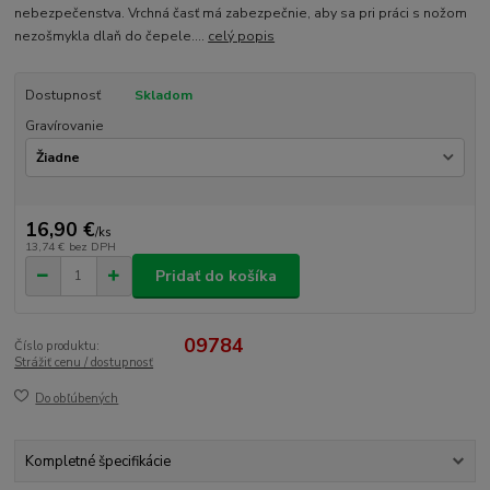
nebezpečenstva. Vrchná časť má zabezpečnie, aby sa pri práci s nožom
nezošmykla dlaň do čepele....
celý popis
Dostupnosť
Skladom
Gravírovanie
16,90 €
/
ks
13,74 €
bez DPH
Pridať do košíka
09784
Číslo produktu:
Strážiť cenu / dostupnosť
Do obľúbených
Kompletné špecifikácie