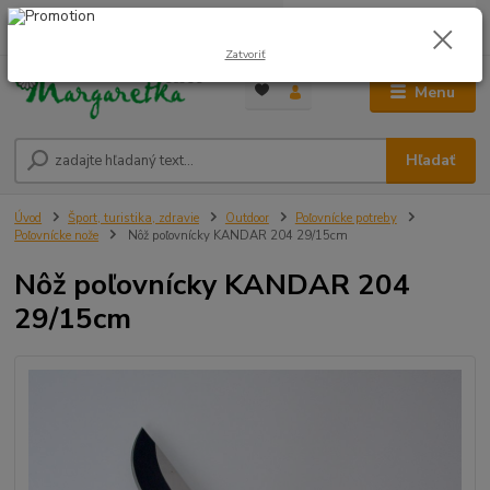
0
ks
0948 236 042
za
0,00 €
12:00-14:00
Zatvoriť
Menu
Hľadať
Úvod
Šport, turistika, zdravie
Outdoor
Poľovnícke potreby
Poľovnícke nože
Nôž poľovnícky KANDAR 204 29/15cm
Nôž poľovnícky KANDAR 204
29/15cm