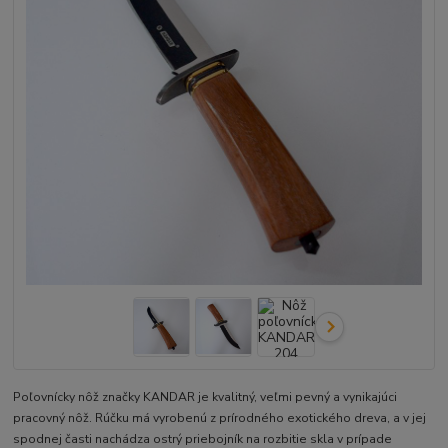
Poľovnícky nôž značky KANDAR je kvalitný, veľmi pevný a vynikajúci
pracovný nôž. Rúčku má vyrobenú z prírodného exotického dreva, a v jej
spodnej časti nachádza ostrý priebojník na rozbitie skla v prípade