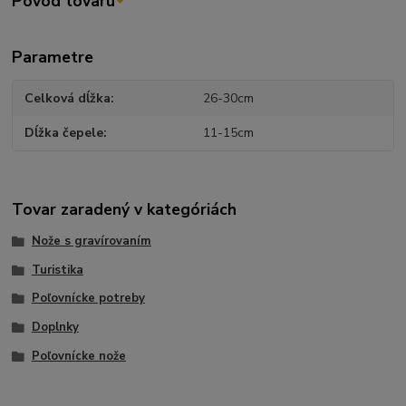
Pôvod tovaru
Parametre
Celková dĺžka
26-30cm
Dĺžka čepele
11-15cm
Tovar zaradený v kategóriách
Nože s gravírovaním
Turistika
Poľovnícke potreby
Doplnky
Poľovnícke nože