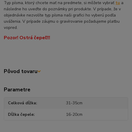
Typ písma, ktorý chcete mať na predmete, si môžete vybrať
tu
a
následne ho uveďte do poznámky pri produkte. V prípade, že v
objednávke nezvolíte typ písma naši grafici ho vyberú podľa
uváženia. V prípade záujmu o gravírovanie požadujeme platbu
vopred.
Pozor! Ostrá čepeľ!!!
Pôvod tovaru
Parametre
Celková dĺžka
31-35cm
Dĺžka čepele
16-20cm