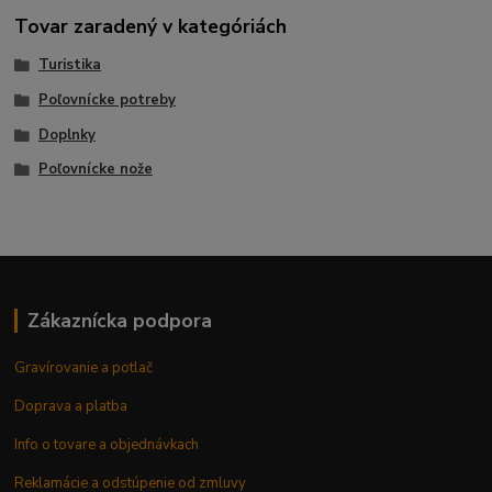
Tovar zaradený v kategóriách
Turistika
Poľovnícke potreby
Doplnky
Poľovnícke nože
Zákaznícka podpora
Gravírovanie a potlač
Doprava a platba
Info o tovare a objednávkach
Reklamácie a odstúpenie od zmluvy