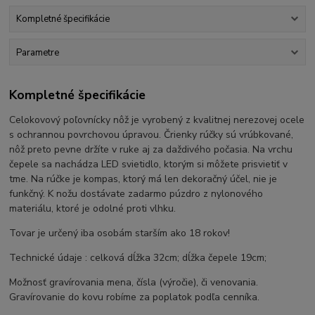
Kompletné špecifikácie
Parametre
Kompletné špecifikácie
Celokovový poľovnícky nôž je vyrobený z kvalitnej nerezovej ocele
s ochrannou povrchovou úpravou. Črienky rúčky sú vrúbkované,
nôž preto pevne držíte v ruke aj za daždivého počasia. Na vrchu
čepele sa nachádza LED svietidlo, ktorým si môžete prisvietiť v
tme. Na rúčke je kompas, ktorý má len dekoračný účel, nie je
funkčný. K nožu dostávate zadarmo púzdro z nylonového
materiálu, ktoré je odolné proti vlhku.
Tovar je určený iba osobám starším ako 18 rokov!
Technické údaje : celková dĺžka 32cm; dĺžka čepele 19cm;
Možnosť gravírovania mena, čísla (výročie), či venovania.
Gravírovanie do kovu robíme za poplatok podľa cenníka.