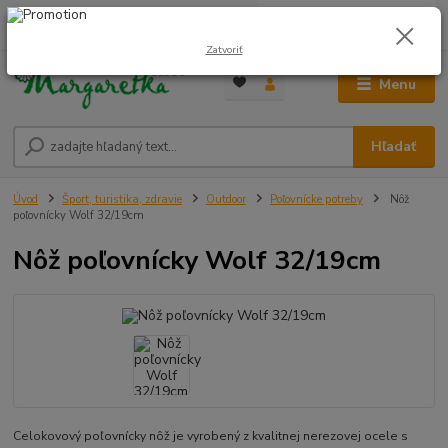
0
ks
0948 236 042
za
0,00 €
12:00-14:00
Zatvoriť
Menu
Hľadať
Úvod
Šport, turistika, zdravie
Outdoor
Poľovnícke potreby
Nôž
poľovnícky Wolf 32/19cm
Nôž poľovnícky Wolf 32/19cm
Celokovový poľovnícky nôž je vyrobený z kvalitnej nerezovej ocele s