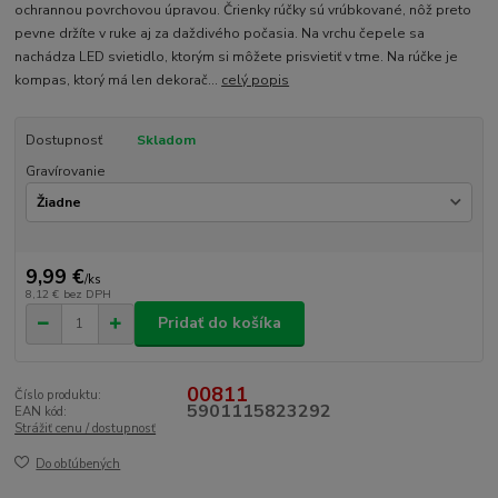
ochrannou povrchovou úpravou. Črienky rúčky sú vrúbkované, nôž preto
pevne držíte v ruke aj za daždivého počasia. Na vrchu čepele sa
nachádza LED svietidlo, ktorým si môžete prisvietiť v tme. Na rúčke je
kompas, ktorý má len dekorač...
celý popis
Dostupnosť
Skladom
Gravírovanie
9,99 €
/
ks
8,12 €
bez DPH
Pridať do košíka
00811
Číslo produktu:
5901115823292
EAN kód:
Strážiť cenu / dostupnosť
Do obľúbených