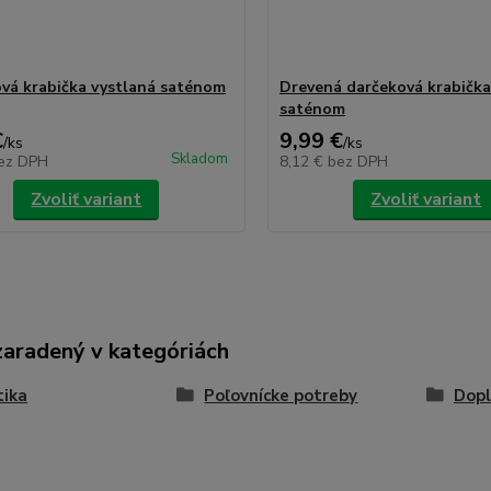
vá krabička vystlaná saténom
Drevená darčeková krabička
saténom
€
9,99 €
/
ks
/
ks
Skladom
ez DPH
8,12 €
bez DPH
Zvoliť variant
Zvoliť variant
zaradený v kategóriách
tika
Poľovnícke potreby
Dopl