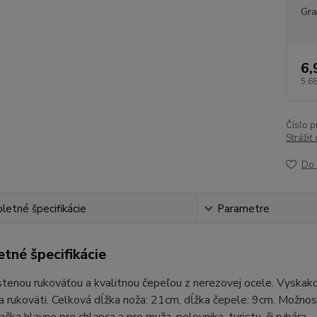
Gra
6,
5,68
Číslo p
Strážiť
Do 
etné špecifikácie
Parametre
tné špecifikácie
tenou rukoväťou a kvalitnou čepeľou z nerezovej ocele. Vyskak
a rukoväti. Celková dĺžka noža: 21cm, dĺžka čepele: 9cm. Možnos