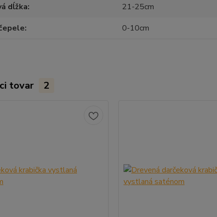
á dĺžka
21-25cm
 čepele
0-10cm
ci tovar
2