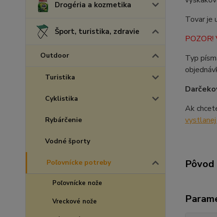
vyskakova
Drogéria a kozmetika
Tovar je 
Šport, turistika, zdravie
POZOR! V
Outdoor
Typ písm
objednávk
Turistika
Darčekov
Cyklistika
Ak chcet
vystlane
Rybárčenie
Vodné športy
Pôvod 
Poľovnícke potreby
Poľovnícke nože
Param
Vreckové nože