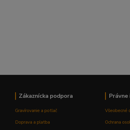
Zákaznícka podpora
Právne 
Gravírovanie a potlač
Všeobecné 
Doprava a platba
Ochrana oso