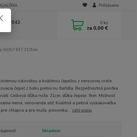
OGALÉRIA
Prihlásenie
 236 042
0
ks
za
0,00 €
-14:00
vý WOLF 837 21/9cm
kostenou rukoväťou a kvalitnou čepeľou z nerezovej ocele.
ovacia čepeľ z boku pomocou tlačidla. Bezpečnostná poistka
oväti. Celková dĺžka noža: 21cm, dĺžka čepele: 9cm. Možnosť
ovania mena, venovanda atď. Kvalitná a pekná vyskakovačka
 pre chlapca a pre muža, polovnika,...
celý popis
tupnosť
Skladom