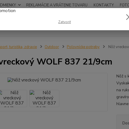
DMIENKY
REKLAMÁCIE A VRÁTENIE TOVARU
KONTAKTY
FOT
0948
Zatvoriť
Hľadať
12:00
port, turistika, zdravie
Outdoor
Poľovnícke potreby
Nôž vrecko
vreckový WOLF 837 21/9cm
Nôž s 
Vyskak
na ruk
gravír
hlavne
Dos