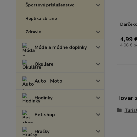
Športové príslušenstvo
Replika zbrane
Darčeko
Zdravie
4,99 
4,06 €
b
Móda a módne doplnky
Okuliare
Auto - Moto
Tovar 
Hodinky
Turis
Pet shop
Hračky