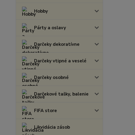
Hobby
Párty a oslavy
Darčeky dekoratívne
Darčeky vtipné a veselé
Darčeky osobné
Darčekové tašky, balenie
FIFA store
Likvidácia zásob