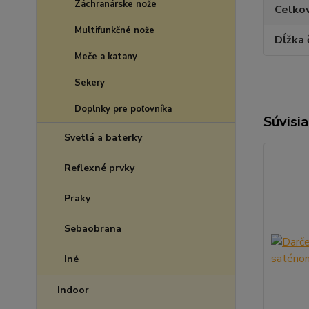
Záchranárske nože
Celkov
Multifunkčné nože
Dĺžka
Meče a katany
Sekery
Doplnky pre poľovníka
Súvisia
Svetlá a baterky
Reflexné prvky
Praky
Sebaobrana
Iné
Indoor