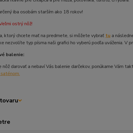
čka hlavne pre chlapca a pre muža, polovnika, turistu, či rybára.
určený iba osobám starším ako 18 rokov!
eľmi ostrý nôž!
a, ktorý chcete mať na predmete, si môžete vybrať
tu
a následne
e nezvolíte typ písma naši grafici ho vyberú podľa uváženia. V 
é balenie:
e nôž darovať a nebaví Vás balenie darčekov, ponúkame Vám tak
j saténom.
tovaru
etre