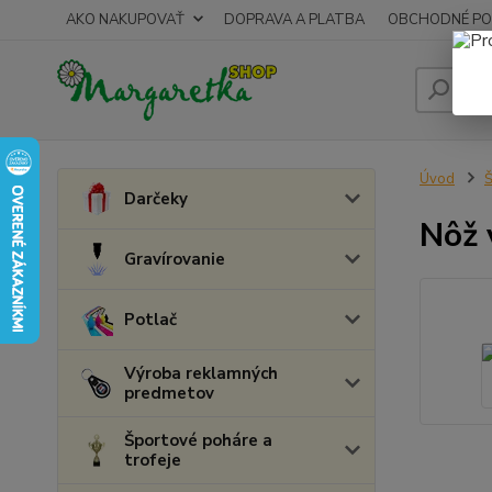
AKO NAKUPOVAŤ
DOPRAVA A PLATBA
OBCHODNÉ PO
Úvod
Š
Darčeky
Nôž 
Gravírovanie
Potlač
Výroba reklamných
predmetov
Športové poháre a
trofeje