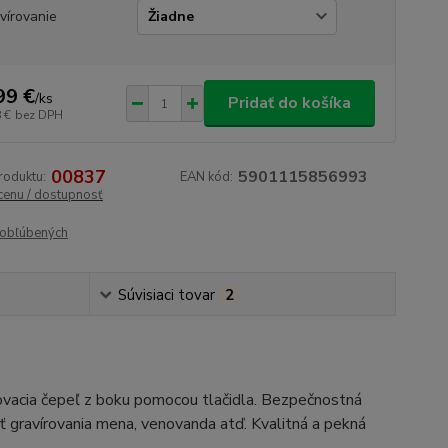
vírovanie
99 €
/
ks
Pridať do košíka
 €
bez DPH
00837
5901115856993
roduktu:
EAN kód:
 cenu / dostupnosť
obľúbených
Súvisiaci tovar
2
ovacia čepeľ z boku pomocou tlačidla. Bezpečnostná
ť gravírovania mena, venovanda atď. Kvalitná a pekná