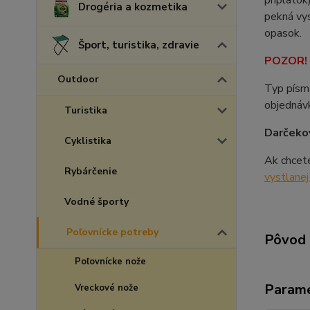
príplatok
Drogéria a kozmetika
pekná vys
opasok.
Šport, turistika, zdravie
POZOR! V
Outdoor
Typ písm
objednávk
Turistika
Darčekov
Cyklistika
Ak chcet
Rybárčenie
vystlane
Vodné športy
Poľovnícke potreby
Pôvod 
Poľovnícke nože
Param
Vreckové nože