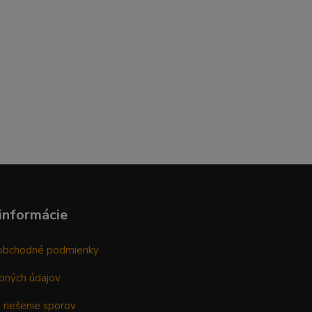
informácie
obchodné podmienky
bných údajov
 riešenie sporov