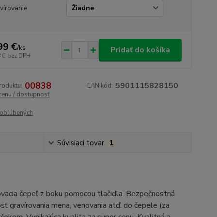
vírovanie
99 €
/
ks
Pridať do košíka
 €
bez DPH
00838
5901115828150
roduktu:
EAN kód:
 cenu / dostupnosť
obľúbených
Súvisiaci tovar
1
ovacia čepeľ z boku pomocou tlačidla. Bezpečnostná
sť gravírovania mena, venovania atď. do čepele (za