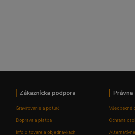
Zákaznícka podpora
Právne 
Gravírovanie a potlač
Všeobecné 
Doprava a platba
Ochrana oso
Info o tovare a objednávkach
Alternatívne