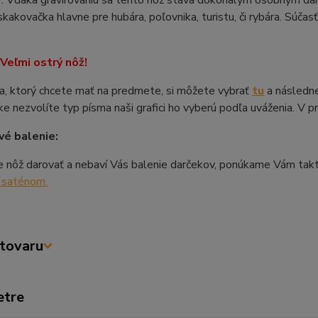
). Vďaka gravírovaniu sa tento nôž stáva dokonalým osobným darč
kakovačka hlavne pre hubára, poľovnika, turistu, či rybára. Súčasť
eľmi ostrý nôž!
a, ktorý chcete mať na predmete, si môžete vybrať
tu
a následne
e nezvolíte typ písma naši grafici ho vyberú podľa uváženia. V 
é balenie:
e nôž darovať a nebaví Vás balenie darčekov, ponúkame Vám tak
j saténom.
tovaru
etre