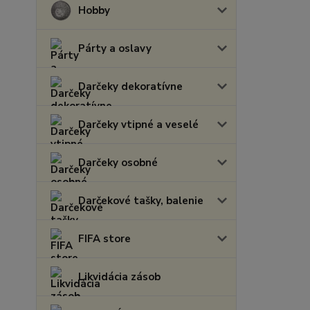
Hobby
Párty a oslavy
Darčeky dekoratívne
Darčeky vtipné a veselé
Darčeky osobné
Darčekové tašky, balenie
FIFA store
Likvidácia zásob