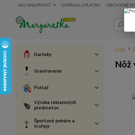
AKO NAKUPOVAŤ
DOPRAVA A PLATBA
OBCHODNÉ PO
Úvod
Š
Darčeky
Nôž 
Gravírovanie
Potlač
Výroba reklamných
predmetov
Športové poháre a
trofeje