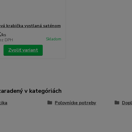
vá krabička vystlaná saténom
€
/
ks
Skladom
ez DPH
Zvoliť variant
zaradený v kategóriách
tika
Poľovnícke potreby
Dopl