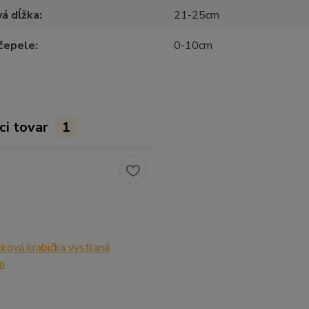
á dĺžka
21-25cm
 čepele
0-10cm
ci tovar
1