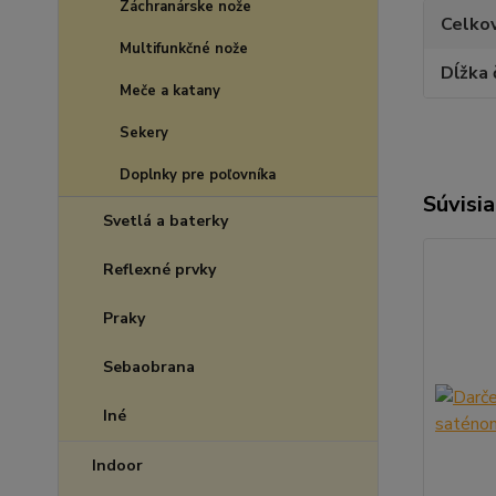
Záchranárske nože
Celkov
Multifunkčné nože
Dĺžka
Meče a katany
Sekery
Doplnky pre poľovníka
Súvisia
Svetlá a baterky
Reflexné prvky
Praky
Sebaobrana
Iné
Indoor