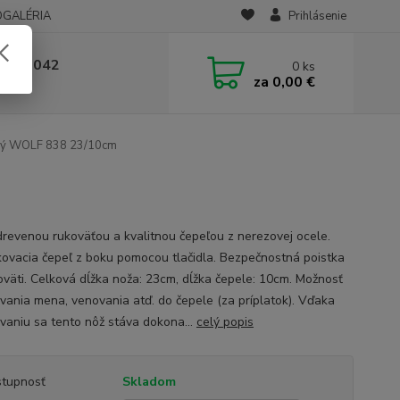
OGALÉRIA
Prihlásenie
 236 042
0
ks
za
0,00 €
-14:00
vý WOLF 838 23/10cm
drevenou rukoväťou a kvalitnou čepeľou z nerezovej ocele.
ovacia čepeľ z boku pomocou tlačidla. Bezpečnostná poistka
oväti. Celková dĺžka noža: 23cm, dĺžka čepele: 10cm. Možnosť
ovania mena, venovania atď. do čepele (za príplatok). Vďaka
ovaniu sa tento nôž stáva dokona...
celý popis
tupnosť
Skladom