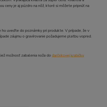
ekom. Vynikajúca kvalita za super cenu. Kvalitná a
ou ceny je aj púzdro na nôž, ktoré si môžete pripnúť na
 ho uveďte do poznámky pri produkte. V prípade, že v
prípade záujmu o gravírovanie požadujeme platbu vopred.
tiež možnosť zabalenia noža do
darčekovej krabičky