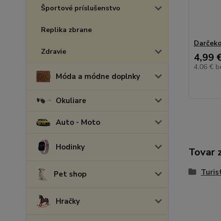
Športové príslušenstvo
Replika zbrane
Darčeko
Zdravie
4,99 
4,06 €
b
Móda a módne doplnky
Okuliare
Auto - Moto
Hodinky
Tovar 
Turis
Pet shop
Hračky