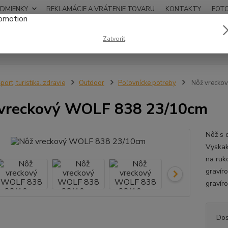
DMIENKY
REKLAMÁCIE A VRÁTENIE TOVARU
KONTAKTY
FOT
0948
Zatvoriť
Hľadať
12:00
port, turistika, zdravie
Outdoor
Poľovnícke potreby
Nôž vrecko
vreckový WOLF 838 23/10cm
Nôž s 
Vyskak
na ruk
gravír
gravír
Dos