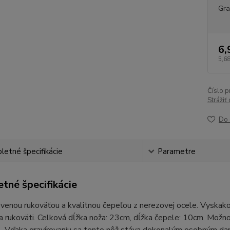
Gra
6,
5,68
Číslo p
Strážiť
Do 
etné špecifikácie
Parametre
tné špecifikácie
venou rukoväťou a kvalitnou čepeľou z nerezovej ocele. Vyskak
a rukoväti. Celková dĺžka noža: 23cm, dĺžka čepele: 10cm. Možno