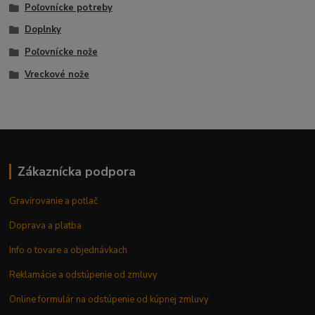
Poľovnícke potreby
Doplnky
Poľovnícke nože
Vreckové nože
Zákaznícka podpora
Gravírovanie a potlač
Doprava a platba
Info o tovare a objednávkach
Reklamácie a odstúpenie od zmluvy
Online formulár na odstúpenie od kúpnej zmluvy