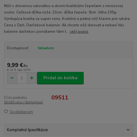
Nôž s drevenou rukoväťou a dvomi kvalitnými čepeľami z nerezovej
ocele. Celková dĺžka noža: 23cm, dĺžka čepele: 9cm. Váha 135g.
Vynikajúca kvalita za super cenu. Kvalitný a pekný nôž hlavne pre rybára.
Cena s Dph. Darčekové balenie: Ak chcete nôž darovať a nebaví Vás
balenie darčekov, ponúkame Vám t...
celý popis
Dostupnosť
Skladom
9,99 €
/
ks
8,12 €
bez DPH
Pridať do košíka
09511
Číslo produktu:
Strážiť cenu / dostupnosť
Do obľúbených
Kompletné špecifikácie