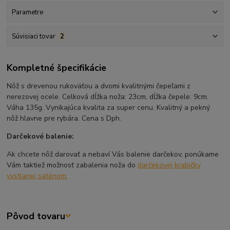
Parametre
Súvisiaci tovar
2
Kompletné špecifikácie
Nôž s drevenou rukoväťou a dvomi kvalitnými čepeľami z
nerezovej ocele. Celková dĺžka noža: 23cm, dĺžka čepele: 9cm.
Váha 135g. Vynikajúca kvalita za super cenu. Kvalitný a pekný
nôž hlavne pre rybára. Cena s Dph.
Darčekové balenie:
Ak chcete nôž darovať a nebaví Vás balenie darčekov, ponúkame
Vám taktiež možnosť zabalenia noža do
darčekovej krabičky
vystlanej saténom.
Pôvod tovaru