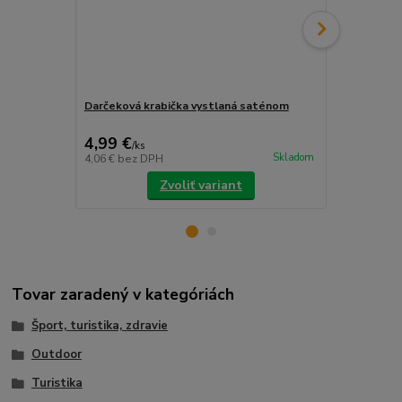
Darčeková krabička vystlaná saténom
Drevená dar
saténom
4,99 €
9,99 €
/
ks
/
ks
Skladom
4,06 €
bez DPH
8,12 €
bez D
Zvoliť variant
Tovar zaradený v kategóriách
Šport, turistika, zdravie
Outdoor
Turistika