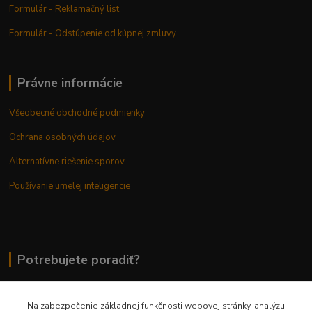
Formulár - Reklamačný list
Formulár - Odstúpenie od kúpnej zmluvy
Právne informácie
Všeobecné obchodné podmienky
Ochrana osobných údajov
Alternatívne riešenie sporov
Používanie umelej inteligencie
Potrebujete poradiť?
Na zabezpečenie základnej funkčnosti webovej stránky, analýzu