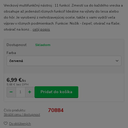
Vreckový multifunkčný nástroj : 11 funkcií. Zmestí sa do každého vrecka a
obsahuje až jedenásť rôznych funkcií! Ideálne na výlety do lesa alebo
do hôr. Je vyrobený z nehrdzavejúcej ocele, takže s vami vydrží veľa
výprav v rôznych podmienkach. Funkcie: Nožík - čepeľ; otvárač na fľaše;
otvárač na konz...
celý popis
Dostupnosť
Skladom
Farba
6,99 €
/
ks
5,68 €
bez DPH
Pridať do košíka
70884
Číslo produktu:
Strážiť cenu / dostupnosť
Do obľúbených