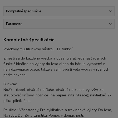
Kompletné špecifikácie
Parametre
Kompletné špecifikácie
Vreckový multifunkčný nástroj : 11 funkcií.
Zmestí sa do každého vrecka a obsahuje až jedenásť rôznych
funkcií! Ideálne na výlety do lesa alebo do hôr. Je vyrobený z
nehrdzavejúcej ocele, takže s vami vydrží veľa výprav v rôznych
podmienkach.
Funkcie:
Nožík - čepeľ; otvárač na fľaše; otvárač na konzervy; vývrtka;
skrutkovač krížový; nožnice (na papier, nite, vlasce); navliekač; 2x
pílka; pilník; špic;
Použitie : Všestranný, Pre cyklistické a trekingové výlety, Do lesa,
Na ryby, Do hôr a turistiku, Pomoc v domácnosti.