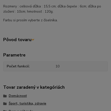
Rozmery : celková dĺžka : 15,5 cm; dĺžka čepele : 6cm; dĺžka po
zložení : 10cm; hmotnosť : 120g;
Farbu si prosím vyberte z číselníka.
Pôvod tovaru
Parametre
Počet funkcií
10
Tovar zaradený v kategóriách
Domácnosť
Šport, turistika, zdravie