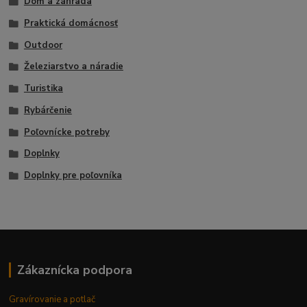
Dom a záhrada
Praktická domácnosť
Outdoor
Železiarstvo a náradie
Turistika
Rybárčenie
Poľovnícke potreby
Doplnky
Doplnky pre poľovníka
Zákaznícka podpora
Gravírovanie a potlač