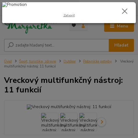
0
ks
0948 236 042
za
0,00 €
12:00-14:00
Zatvoriť
Menu
Hľadať
Úvod
Šport, turistika, zdravie
Outdoor
Poľovnícke potreby
Vreckový
multifunkčný nástroj: 11 funkcií
Vreckový multifunkčný nástroj:
11 funkcií