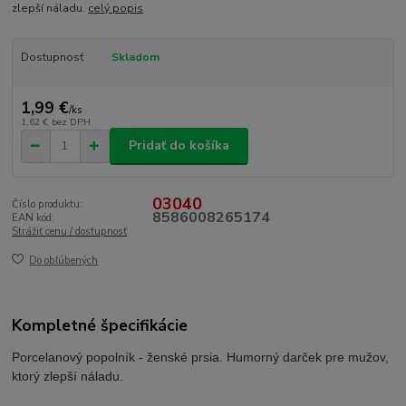
zlepší náladu.
celý popis
Dostupnosť
Skladom
1,99 €
/
ks
1,62 €
bez DPH
Pridať do košíka
03040
Číslo produktu:
8586008265174
EAN kód:
Strážiť cenu / dostupnosť
Do obľúbených
Kompletné špecifikácie
Porcelanový popolník - ženské prsia. Humorný darček pre mužov,
ktorý zlepší náladu.