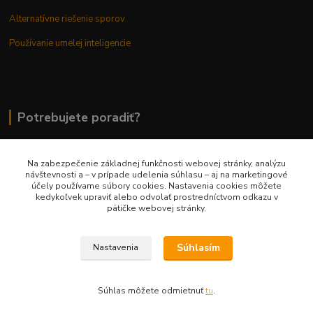
Alternatívne riešenie sporov
Používanie umelej inteligencie
Potrebujete poradiť?
Na zabezpečenie základnej funkčnosti webovej stránky, analýzu
0948 236 042
návštevnosti a – v prípade udelenia súhlasu – aj na marketingové
účely používame súbory cookies. Nastavenia cookies môžete
kedykoľvek upraviť alebo odvolať prostredníctvom odkazu v
info@margaretkashop.sk
pätičke webovej stránky.
Súhlasím
Nastavenia
Súhlas môžete odmietnuť
tu
.
Vytvorené na
Eshop-rychlo.sk