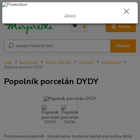
0
ks
0948 236 042
za
0,00 €
12:00-14:00
Zatvoriť
Menu
Hľadať
Úvod
Domácnosť
Dom a záhrada
Dekorácie
Iné dekorácie
Popolník porcelán DYDY
Popolník porcelán DYDY
Porcelanový popolník - ženské prsia. Humorný darček pre mužov, ktorý