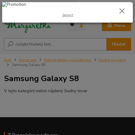
0
ks
0948 236 042
za
0,00 €
12:00-14:00
Zatvoriť
Menu
Hľadať
Úvod
Domácnosť
Mobilné telefóny-príslušenstvo
Puzdrá na mobily
Samsung Galaxy S8
Samsung Galaxy S8
V tejto kategórii nebol nájdený žiadny tovar.