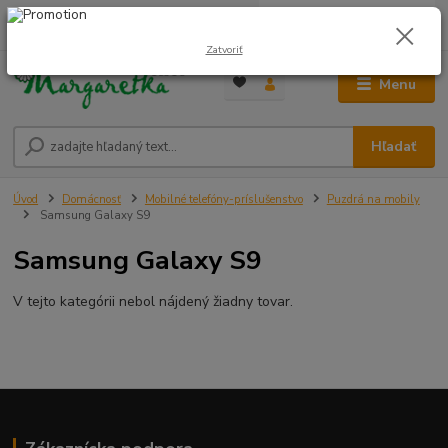
0
ks
0948 236 042
za
0,00 €
12:00-14:00
Zatvoriť
Menu
Hľadať
Úvod
Domácnosť
Mobilné telefóny-príslušenstvo
Puzdrá na mobily
Samsung Galaxy S9
Samsung Galaxy S9
V tejto kategórii nebol nájdený žiadny tovar.