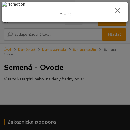
0
ks
0948 236 042
za
0,00 €
12:00-14:00
Zatvoriť
Menu
Hľadať
Úvod
Domácnosť
Dom a záhrada
Semená rastlín
Semená -
Ovocie
Semená - Ovocie
V tejto kategórii nebol nájdený žiadny tovar.
Zákaznícka podpora