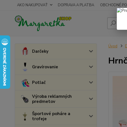
AKO NAKUPOVAŤ
DOPRAVA A PLATBA
OBCHODNÉ PO
Úvod
Darčeky
Hrnč
Gravírovanie
Potlač
Výroba reklamných
predmetov
Športové poháre a
trofeje