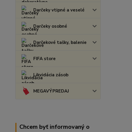
Darčeky vtipné a veselé
Darčeky osobné
Darčekové tašky, balenie
FIFA store
Likvidácia zásob
MEGAVÝPREDAJ
Chcem byť informovaný o