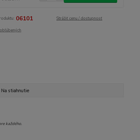
06101
roduktu:
Strážiť cenu / dostupnosť
obľúbených
Na stiahnutie
pre každého.