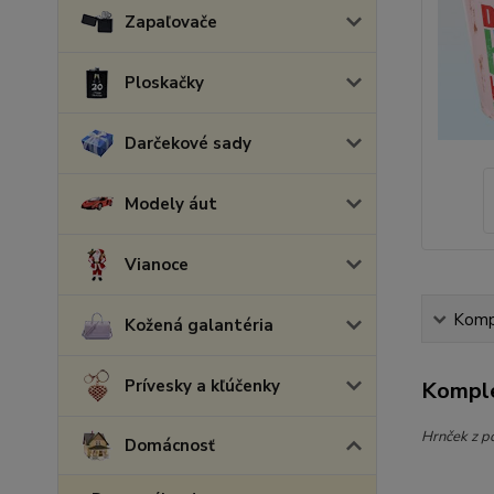
Zapaľovače
Ploskačky
Darčekové sady
Modely áut
Vianoce
Kompl
Kožená galantéria
Prívesky a kľúčenky
Komple
Hrnček z p
Domácnosť