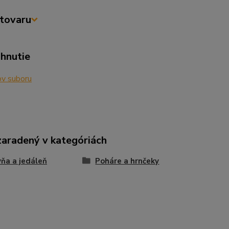
tovaru
ahnutie
v suboru
zaradený v kategóriách
ňa a jedáleň
Poháre a hrnčeky