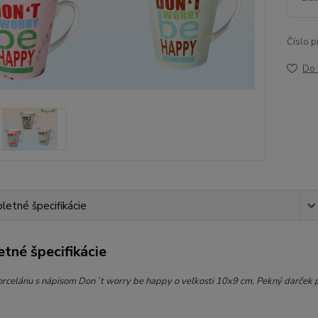
Číslo p
Do 
etné špecifikácie
tné špecifikácie
orcelánu s nápisom Don´t worry be happy o veľkosti 10x9 cm. Pekný darček 