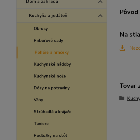
Dom a záhrada
Pôvod 
Kuchyňa a jedáleň
Obrusy
Na sti
Príborové sady
Nazo
Poháre a hrnčeky
Kuchynské nádoby
Kuchynské nože
Tovar 
Dózy na potraviny
Kuchy
Váhy
Strúhadlá a krájače
Taniere
Podložky na stôl