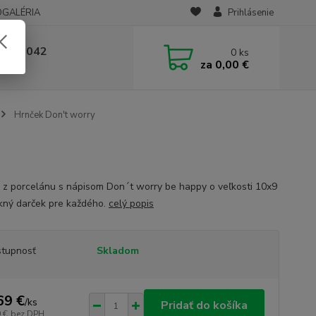
OGALÉRIA
Prihlásenie
 236 042
0
ks
za
0,00 €
-14:00
Hrnček Don't worry
 z porcelánu s nápisom Don´t worry be happy o veľkosti 10x9
kný darček pre každého.
celý popis
tupnosť
Skladom
69 €
/
ks
Pridať do košíka
 €
bez DPH