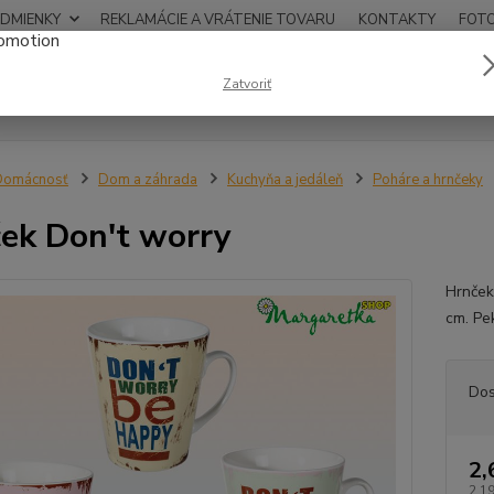
DMIENKY
REKLAMÁCIE A VRÁTENIE TOVARU
KONTAKTY
FOT
0948
Zatvoriť
Hľadať
12:00
Domácnosť
Dom a záhrada
Kuchyňa a jedáleň
Poháre a hrnčeky
ek Don't worry
Hrnček
cm. Pe
Dos
2,
2,19