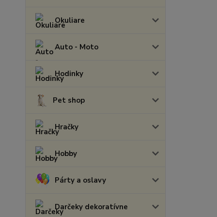
Okuliare
Auto - Moto
Hodinky
Pet shop
Hračky
Hobby
Párty a oslavy
Darčeky dekoratívne