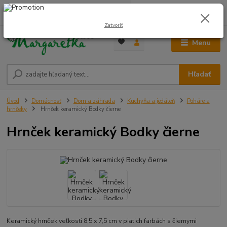
0
ks
0948 236 042
za
0,00 €
12:00-14:00
Zatvoriť
Menu
Hľadať
Úvod
Domácnosť
Dom a záhrada
Kuchyňa a jedáleň
Poháre a
hrnčeky
Hrnček keramický Bodky čierne
Hrnček keramický Bodky čierne
Keramický hrnček veľkosti 8,5 x 7,5 cm v piatich farbách s čiernymi