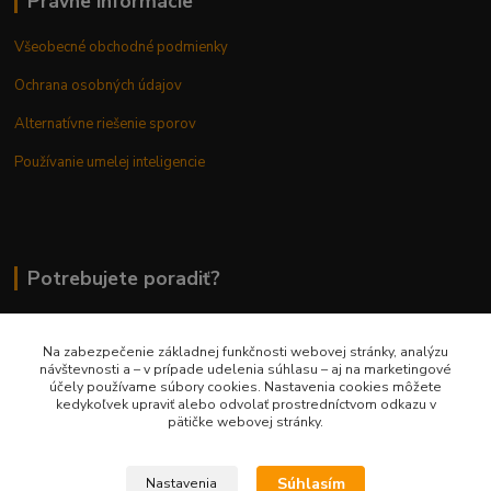
Právne informácie
Všeobecné obchodné podmienky
Ochrana osobných údajov
Alternatívne riešenie sporov
Používanie umelej inteligencie
Potrebujete poradiť?
Na zabezpečenie základnej funkčnosti webovej stránky, analýzu
0948 236 042
návštevnosti a – v prípade udelenia súhlasu – aj na marketingové
účely používame súbory cookies. Nastavenia cookies môžete
kedykoľvek upraviť alebo odvolať prostredníctvom odkazu v
info@margaretkashop.sk
pätičke webovej stránky.
Súhlasím
Nastavenia