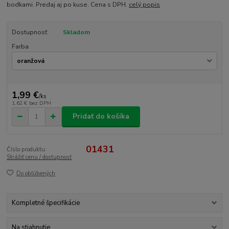
bodkami. Predaj aj po kuse. Cena s DPH.
celý popis
Dostupnosť
Skladom
Farba
1,99 €
/
ks
1,62 €
bez DPH
Pridať do košíka
01431
Číslo produktu:
Strážiť cenu / dostupnosť
Do obľúbených
Kompletné špecifikácie
Na stiahnutie