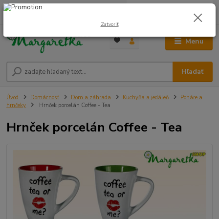
0
ks
0948 236 042
za
0,00 €
12:00-14:00
Zatvoriť
Menu
Hľadať
Úvod
Domácnosť
Dom a záhrada
Kuchyňa a jedáleň
Poháre a
hrnčeky
Hrnček porcelán Coffee - Tea
Hrnček porcelán Coffee - Tea